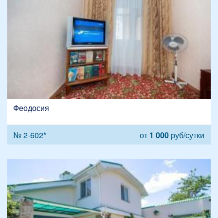
Феодосия
№ 2-602*
от
1 000
руб/сутки