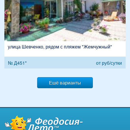
улица Шевченко, рядом с пляжем "Жемчужный"
№ Д451*
от
руб/сутки
Ешё варианты