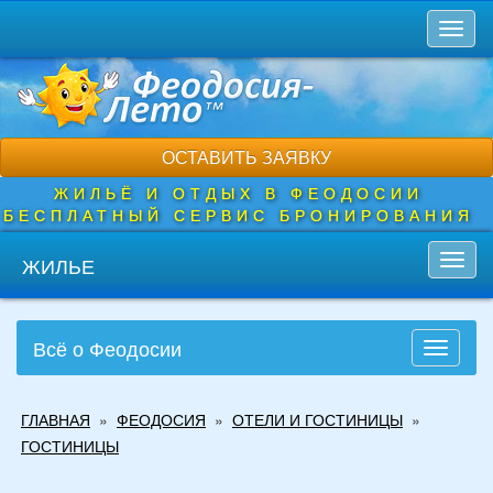
Перейти
Toggl
к
naviga
основному
содержанию
ОСТАВИТЬ ЗАЯВКУ
ЖИЛЬЁ И ОТДЫХ В ФЕОДОСИИ
БЕСПЛАТНЫЙ СЕРВИС БРОНИРОВАНИЯ
ЖИЛЬЕ
Toggl
navig
Всё о Феодосии
Toggle
navigati
Вы
ГЛАВНАЯ
»
ФЕОДОСИЯ
»
ОТЕЛИ И ГОСТИНИЦЫ
»
здесь
ГОСТИНИЦЫ