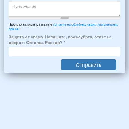
Кто
прибытия
будет
и
проживать
отъезда
-
Примечание
из
например:
Нажимая на кнопку, вы даете
согласие на обработку своих персональных
Феодосии:
данных
.
6
*
человек:
Защита от спама. Напишите, пожалуйста, ответ на
4
вопрос: Столица России?
*
взрослых
(2
мужчин,
Отправить
2
женщины)
и
2
детей
(возраст
7
и
12
лет):
*