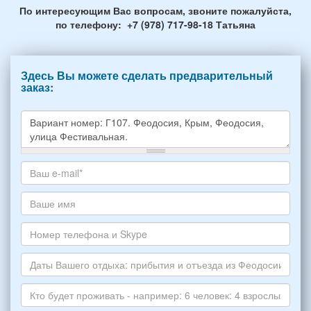
По интересующим Вас вопросам, звоните пожалуйста,
по телефону: +7 (978) 717-98-18 Татьяна
Здесь Вы можете сделать предварительный
заказ:
Какое
жилье
хотите
Ваш
снять,
адрес
укажите
электронной
Ваше
пожалуйста
почты
имя
НОМЕР
*
Номер
варианта:
телефона
*
и
Даты
Skype
Вашего
отдыха: