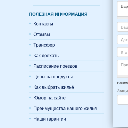
ПОЛЕЗНАЯ ИНФОРМАЦИЯ
Како
Контакты
жиль
хоти
Отзывы
Ваш
снять
адре
Трансфер
укаж
элек
Даты
пожа
почт
Ваше
Как доехать
НОМ
*
отды
Кто
вари
приб
буде
Расписание поездов
*
и
прож
отъе
Цены на продукты
-
Прим
из
напр
Нажима
Как выбрать жильё
Феод
6
Защи
*
чело
Юмор на сайте
4
взро
Преимущества нашего жилья
(2
мужч
Наши гарантии
2