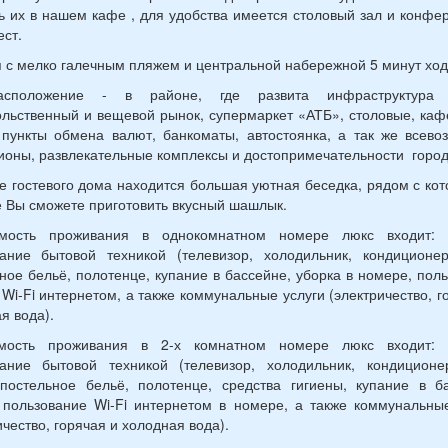
ь их в нашем кафе , для удобства имеется столовый зал и конфе
ест.
 с мелко галечным пляжем и центральной набережной 5 минут ход
асположение - в районе, где развита инфраструктура 
льственный и вещевой рынок, супермаркет «АТБ», столовые, каф
 пункты обмена валют, банкоматы, автостоянка, а так же всев
ионы, развлекательные комплексы и достопримечательности город
е гостевого дома находится большая уютная беседка, рядом с кот
 Вы сможете приготовить вкусный шашлык.
мость проживания в однокомнатном номере люкс входит: з
ание бытовой техникой (телевизор, холодильник, кондиционер
ное бельё, полотенце, купание в бассейне, уборка в номере, пол
 Wi-Fi интернетом, а также коммунальные услуги (электричество, г
я вода).
мость проживания в 2-х комнатном номере люкс входит: з
вание бытовой техникой (телевизор, холодильник, кондиционер
постельное бельё, полотенце, средства гигиены, купание в б
 пользование Wi-Fi интернетом в номере, а также коммунальны
ичество, горячая и холодная вода).