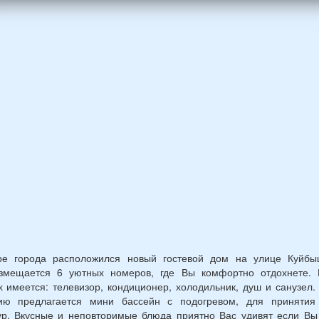
ины)
й
раст
тре
город
а
расположился новый гостевой дом на улице Куйбы
змещается 6 уютных номеров, где Вы комфортно отдохнете. 
 имеется: телевизор, кондиционер, холодильник, душ и санузел
ию предлагается мини бассейн с подогревом, для принятия
ур. Вкусные и неповторимые блюда приятно Вас удивят если Вы