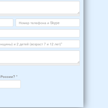
Номер
телефона
и
Skype
а России?
*