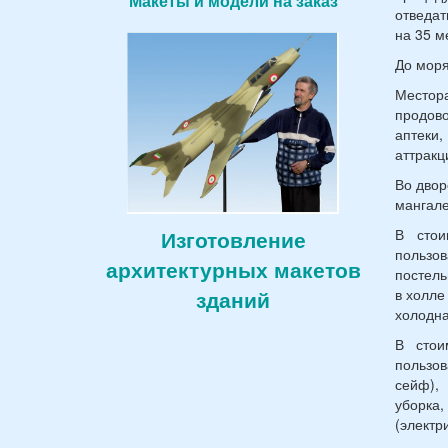
Макеты и модели на заказ
отведат
на 35 м
До моря
Местор
продово
аптеки,
аттракц
Во двор
мангале
В стои
Изготовление
пользов
архитектурных макетов
постель
в холле
зданий
холодна
В стои
пользо
сейф), 
уборка,
(электр