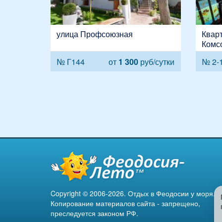
улица Профсоюзная
Кварт
Комсо
Старш
№ Г144
от
1 300
руб/сутки
№ 2-
Copyright © 2006-2026. Отдых в Феодосии у моря.
Копирование материалов сайта - запрещено,
преследуется законом РФ.