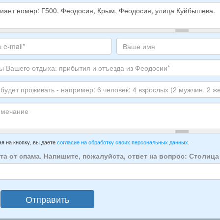
е
е
те
Ваше
,
с
имя
ите
тронной
луйста
ы
го
ЕР
ха:
анта:
ытия
т
ивать
зда
ечание
имер:
я на кнопку, вы даете
согласие на обработку своих персональных данных
.
осии:
та от спама. Напишите, пожалуйста, ответ на вопрос: Столиц
век:
слых
Отправить
ин,