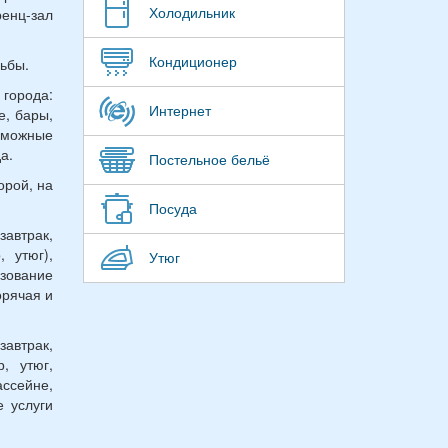
Холодильник
ренц-зал
Кондиционер
ьбы.
города:
Интернет
е, бары,
озможные
а.
Постельное бельё
орой, на
Посуда
автрак,
, утюг),
Утюг
ьзование
орячая и
автрак,
, утюг,
ассейне,
е услуги