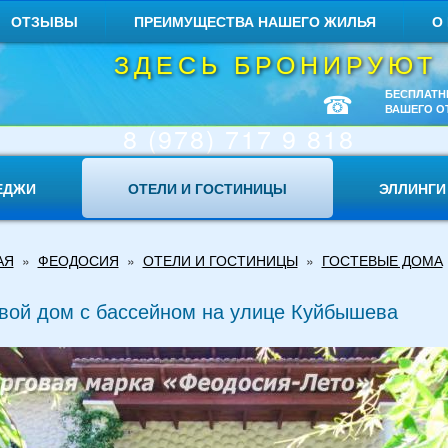
ОТЗЫВЫ
ПРЕИМУЩЕСТВА НАШЕГО ЖИЛЬЯ
О
ЗДЕСЬ БРОНИРУЮТ
☎
БЕСПЛАТН
ВАШЕГО О
8 (978) 717 9 818
ЕДЖИ
ОТЕЛИ И ГОСТИНИЦЫ
ЭЛЛИНГИ
АЯ
»
ФЕОДОСИЯ
»
ОТЕЛИ И ГОСТИНИЦЫ
»
ГОСТЕВЫЕ ДОМА
вой дом с бассейном на улице Куйбышева