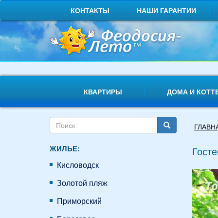
Перейти
КОНТАКТЫ
НАШИ ГАРАНТИИ
к
основному
содержанию
КВАРТИРЫ
ДОМА И КОТТ
Форма
Вы
ГЛАВН
поиска
здесь
Поиск
ЖИЛЬЕ:
Госте
Кисловодск
Золотой пляж
Приморский