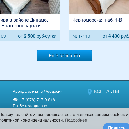
ира в районе Динамо,
Черноморская наб. 1-В
мольского парка и
инова, улица Чкалова, 94
103
от
2 500
руб/сутки
№ 1-110
от
4 400
руб/
Ешё варианты
КОНТАКТЫ
Аренда жилья в Феодосии
☎ + 7 (978) 717 9 818
Пн-Вс (ежедневно)
с 8:00 до 19:00
Пользуясь сайтом, вы соглашаетесь с использованием cookies и
Компания "Феодосия-лето".
политикой конфиденциальности.
Подробнее
298112, Россия, Крым, г. Феодосия, б-р Старшинова, 25
Принять