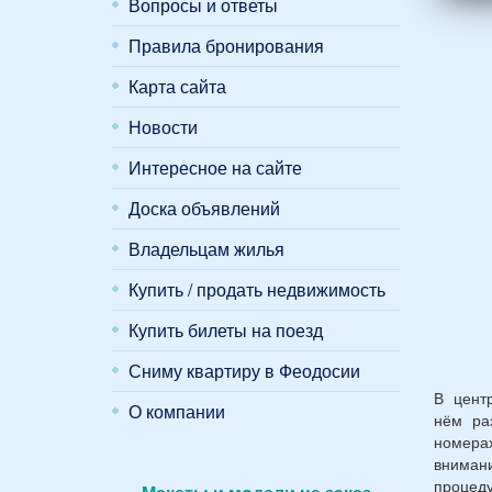
женщ
Вопросы и ответы
и
Правила бронирования
2
дете
Карта сайта
(воз
7
Новости
и
12
Интересное на сайте
лет):
*
Доска объявлений
Владельцам жилья
Купить / продать недвижимость
Купить билеты на поезд
Сниму квартиру в Феодосии
В цен
О компании
нём ра
номерах
вниман
процед