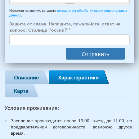
отъезда
-
Примечание
из
например:
Нажимая на кнопку, вы даете
согласие на обработку своих персональных
Феодосии:
данных
.
6
*
человек:
Защита от спама. Напишите, пожалуйста, ответ на
4
вопрос: Столица России?
*
взрослых
(2
мужчин,
Отправить
2
женщины)
и
2
Описание
Характеристики
детей
(возраст
Карта
7
и
12
Условия проживания:
лет):
*
Заселение производится после 13:00, выезд до 11:00, по
предварительной договоренности, возможно другое
время.