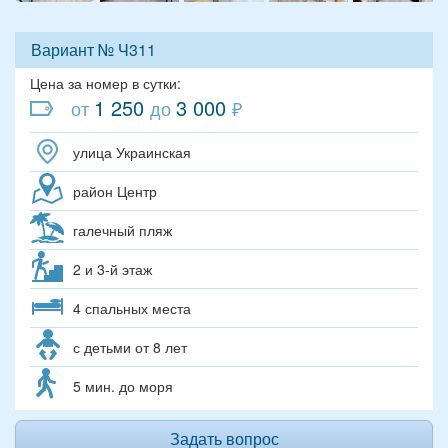
Вариант № Ч311
Цена за номер в сутки:
1 250
3 000
от
до
₽
улица Украинская
район Центр
галечный пляж
2 и 3-й этаж
4 спальных места
с детьми от 8 лет
5 мин. до моря
Задать вопрос