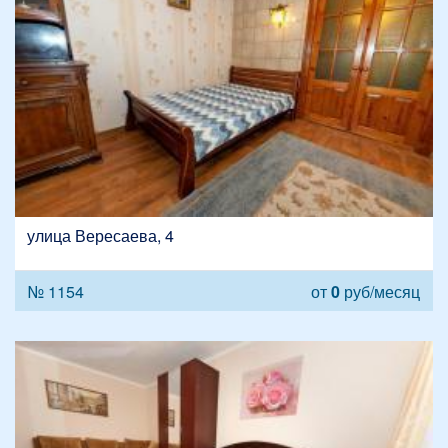
улица Вересаева, 4
№ 1154
от
0
руб/месяц