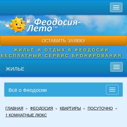
Перейти
Toggl
к
naviga
основному
содержанию
ОСТАВИТЬ ЗАЯВКУ
ЖИЛЬЁ И ОТДЫХ В ФЕОДОСИИ
БЕСПЛАТНЫЙ СЕРВИС БРОНИРОВАНИЯ
ЖИЛЬЕ
Toggl
navig
Всё о Феодосии
Toggle
navigati
Вы
ГЛАВНАЯ
»
ФЕОДОСИЯ
»
КВАРТИРЫ
»
ПОСУТОЧНО
»
здесь
1 КОМНАТНЫЕ ЛЮКС