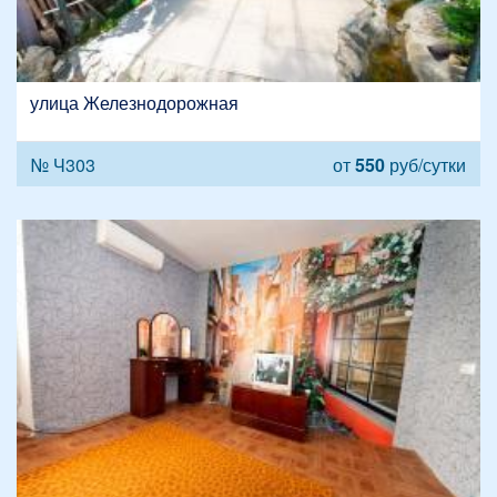
улица Железнодорожная
№ Ч303
от
550
руб/сутки