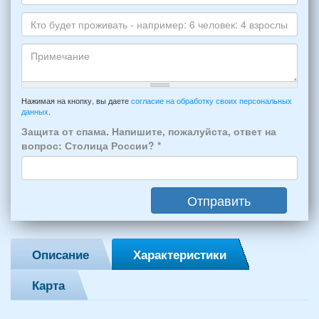
*
и
Даты
Skype
Вашего
отдыха:
Кто
прибытия
будет
и
проживать
отъезда
-
Примечание
из
например:
Нажимая на кнопку, вы даете
согласие на обработку своих персональных
Феодосии:
данных
.
6
*
человек:
Защита от спама. Напишите, пожалуйста, ответ на
4
вопрос: Столица России?
*
взрослых
(2
мужчин,
Отправить
2
женщины)
и
2
Описание
Характеристики
детей
(возраст
Карта
7
и
12