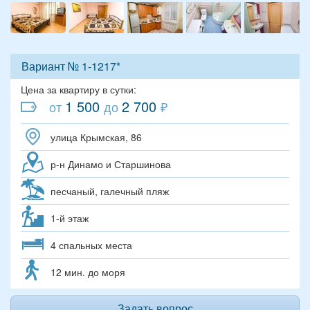
Вариант № 1-1217*
Цена за квартиру в сутки:
1 500
2 700
от
до
₽
улица Крымская, 86
р-н Динамо и Старшинова
песчаный, галечный пляж
1-й этаж
4 спальных места
12 мин. до моря
Задать вопрос