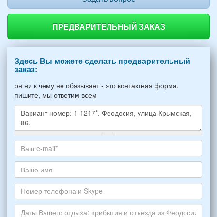
ПРЕДВАРИТЕЛЬНЫЙ ЗАКАЗ
Здесь Вы можете сделать предварительный
заказ:
он ни к чему не обязывает - это контактная форма,
пишите, мы ответим всем
Какое
жилье
хотите
Ваш
снять,
адрес
укажите
электронной
Ваше
пожалуйста
почты
имя
НОМЕР
*
Номер
варианта:
телефона