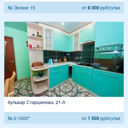
№ Эллинг 15
от
8 000
руб/сутки
бульвар Старшинова, 21-А
№ 2-1503*
от
1 500
руб/сутки