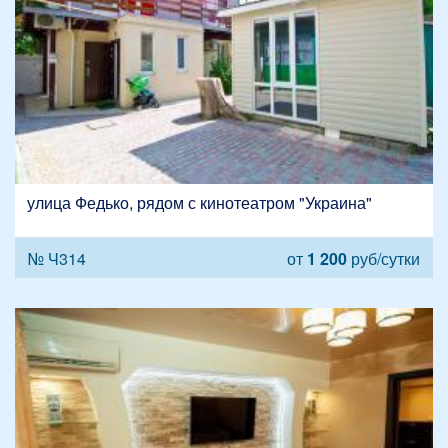
улица Федько, рядом с кинотеатром "Украина"
№ Ч314
от
1 200
руб/сутки