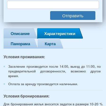
взрослых
(2
мужчин,
Отправить
2
женщины)
и
2
Описание
Характеристики
детей
(возраст
Панорама
Карта
7
и
12
Условия проживания:
лет):
*
Заселение производится после 14:00, выезд до 11:00, по
предварительной договоренности, возможно другое
время.
Оплата за аренду производится наличными.
Условия бронирования:
Для бронирования жилья вносится задаток в размере 10-20 %