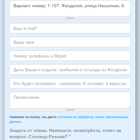
Какое
жилье
хотите
Ваш
снять,
адрес
укажите
электронной
Ваше
пожалуйста
почты
имя
НОМЕР
*
Номер
варианта:
телефона
*
и
Даты
Skype
Вашего
отдыха:
Кто
прибытия
будет
и
проживать
отъезда
-
Примечание
из
например:
Нажимая на кнопку, вы даете
согласие на обработку своих персональных
Феодосии:
данных
.
6
*
человек:
Защита от спама. Напишите, пожалуйста, ответ на
4
вопрос: Столица России?
*