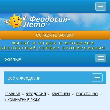
Перейти
Toggl
к
naviga
основному
содержанию
ОСТАВИТЬ ЗАЯВКУ
ЖИЛЬЁ И ОТДЫХ В ФЕОДОСИИ
БЕСПЛАТНЫЙ СЕРВИС БРОНИРОВАНИЯ
ЖИЛЬЕ
Toggl
navig
Всё о Феодосии
Toggle
navigati
Вы
ГЛАВНАЯ
»
ФЕОДОСИЯ
»
КВАРТИРЫ
»
ПОСУТОЧНО
»
здесь
1 КОМНАТНЫЕ ЛЮКС