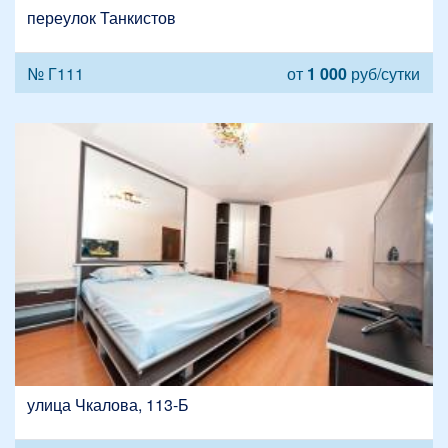
переулок Танкистов
№ Г111
от
1 000
руб/сутки
улица Чкалова, 113-Б