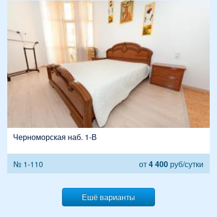
Черноморская наб. 1-В
№ 1-110
от
4 400
руб/сутки
Ешё варианты