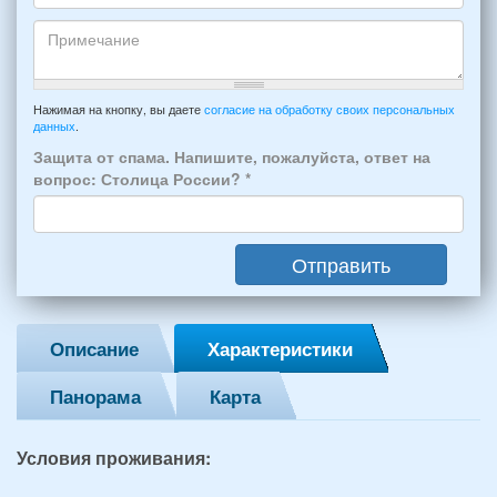
отдыха:
Кто
прибытия
будет
и
проживать
отъезда
-
Примечание
из
например:
Нажимая на кнопку, вы даете
согласие на обработку своих персональных
Феодосии:
данных
.
6
*
человек:
Защита от спама. Напишите, пожалуйста, ответ на
4
вопрос: Столица России?
*
взрослых
(2
мужчин,
Отправить
2
женщины)
и
2
Описание
Характеристики
детей
(возраст
Панорама
Карта
7
и
12
Условия проживания:
лет):
*