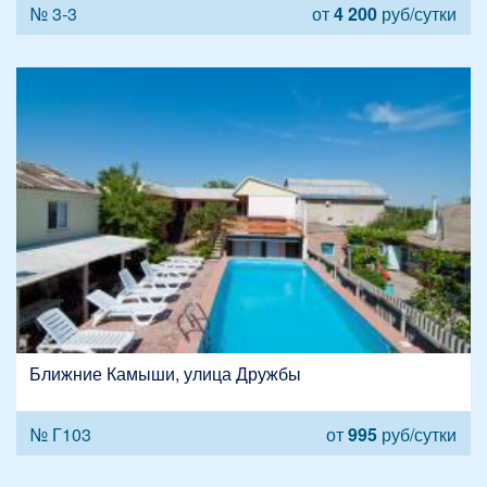
№ 3-3
от
4 200
руб/сутки
Ближние Камыши, улица Дружбы
№ Г103
от
995
руб/сутки