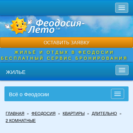
Перейти
Toggl
к
naviga
основному
содержанию
ОСТАВИТЬ ЗАЯВКУ
ЖИЛЬЁ И ОТДЫХ В ФЕОДОСИИ
БЕСПЛАТНЫЙ СЕРВИС БРОНИРОВАНИЯ
ЖИЛЬЕ
Toggl
navig
Всё о Феодосии
Toggle
navigati
Вы
ГЛАВНАЯ
»
ФЕОДОСИЯ
»
КВАРТИРЫ
»
ДЛИТЕЛЬНО
»
здесь
2 КОМНАТНЫЕ