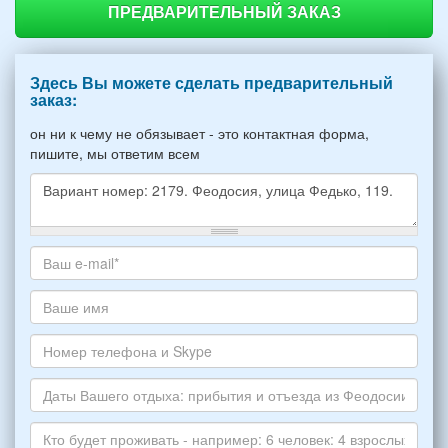
ПРЕДВАРИТЕЛЬНЫЙ ЗАКАЗ
Здесь Вы можете сделать предварительный
заказ:
он ни к чему не обязывает - это контактная форма,
пишите, мы ответим всем
Какое
жилье
хотите
Ваш
снять,
адрес
укажите
электронной
Ваше
пожалуйста
почты
имя
НОМЕР
*
Номер
варианта:
телефона
*
и
Даты
Skype
Вашего