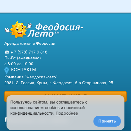
Аренда жилья в Феодосии
☎ + 7 (978) 717 9 818
Пн-Вс (ежедневно)
с 8:00 до 19:00
КОНТАКТЫ
Компания "Феодосия-лето".
298112, Россия, Крым, г. Феодосия, б-р Старшинова, 25
ЗАКАЗАТЬ ЖИЛЬЕ
Пользуясь сайтом, вы соглашаетесь с
использованием cookies и политикой
конфиденциальности.
Подробнее
Макеты на заказ
Принять