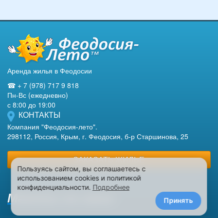
Аренда жилья в Феодосии
☎ + 7 (978) 717 9 818
Пн-Вс (ежедневно)
с 8:00 до 19:00
КОНТАКТЫ
Компания "Феодосия-лето".
298112, Россия, Крым, г. Феодосия, б-р Старшинова, 25
ЗАКАЗАТЬ ЖИЛЬЕ
Пользуясь сайтом, вы соглашаетесь с
использованием cookies и политикой
конфиденциальности.
Подробнее
Макеты на заказ
Принять