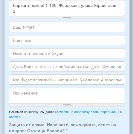
Какое
жилье
хотите
Ваш
снять,
адрес
укажите
электронной
Ваше
пожалуйста
почты
имя
НОМЕР
*
Номер
варианта:
телефона
*
и
Даты
Skype
Вашего
отдыха:
Кто
прибытия
будет
и
проживать
отъезда
-
Примечание
из
например:
Нажимая на кнопку, вы даете
согласие на обработку своих персональных
Феодосии:
данных
.
6
*
человек:
Защита от спама. Напишите, пожалуйста, ответ на
4
вопрос: Столица России?
*