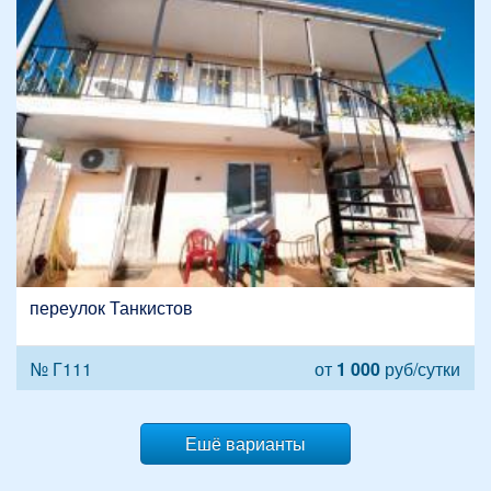
переулок Танкистов
№ Г111
от
1 000
руб/сутки
Ешё варианты