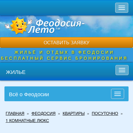
Перейти
Toggl
к
naviga
основному
содержанию
ОСТАВИТЬ ЗАЯВКУ
ЖИЛЬЁ И ОТДЫХ В ФЕОДОСИИ
БЕСПЛАТНЫЙ СЕРВИС БРОНИРОВАНИЯ
ЖИЛЬЕ
Toggl
navig
Всё о Феодосии
Toggle
navigati
Вы
ГЛАВНАЯ
»
ФЕОДОСИЯ
»
КВАРТИРЫ
»
ПОСУТОЧНО
»
здесь
1 КОМНАТНЫЕ ЛЮКС