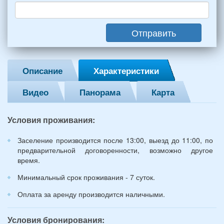
взрослых
(2
мужчин,
Отправить
2
женщины)
и
2
Описание
Характеристики
детей
(возраст
Видео
Панорама
Карта
7
и
12
Условия проживания:
лет):
*
Заселение производится после 13:00, выезд до 11:00, по
предварительной договоренности, возможно другое
время.
Минимальный срок проживания - 7 суток.
Оплата за аренду производится наличными.
Условия бронирования: