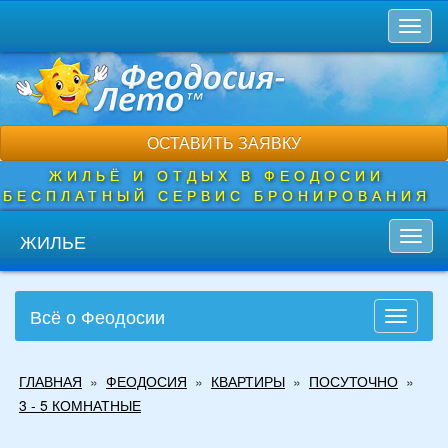
Перейти
Toggl
к
naviga
основному
содержанию
ОСТАВИТЬ ЗАЯВКУ
ЖИЛЬЁ И ОТДЫХ В ФЕОДОСИИ
БЕСПЛАТНЫЙ СЕРВИС БРОНИРОВАНИЯ
ЖИЛЬЕ
Toggl
navig
Всё о Феодосии
Toggle
navigati
Вы
ГЛАВНАЯ
»
ФЕОДОСИЯ
»
КВАРТИРЫ
»
ПОСУТОЧНО
»
здесь
3 - 5 КОМНАТНЫЕ