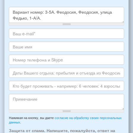
Какое
жилье
хотите
Ваш
снять,
адрес
укажите
электронной
Ваше
пожалуйста
почты
имя
НОМЕР
*
Номер
варианта:
телефона
*
и
Даты
Skype
Вашего
отдыха:
Кто
прибытия
будет
и
проживать
отъезда
-
Примечание
из
например:
Нажимая на кнопку, вы даете
согласие на обработку своих персональных
Феодосии:
данных
.
6
*
человек:
Защита от спама. Напишите, пожалуйста, ответ на