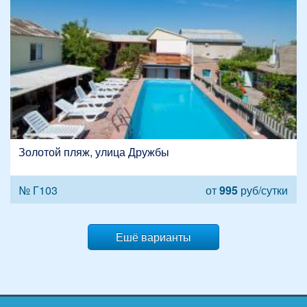
Золотой пляж, улица Дружбы
№ Г103
от
995
руб/сутки
Ешё варианты