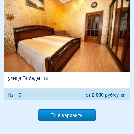
улица Победы, 12
№ 1-5
от
2 000
руб/сутки
Ешё варианты