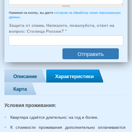
проживать
отъезда
-
Примечание
из
например:
Нажимая на кнопку, вы даете
согласие на обработку своих персональных
Феодосии:
данных
.
6
*
человек:
Защита от спама. Напишите, пожалуйста, ответ на
4
вопрос: Столица России?
*
взрослых
(2
мужчин,
Отправить
2
женщины)
и
2
Описание
Характеристики
детей
(возраст
Карта
7
и
12
Условия проживания:
лет):
*
Квартира сдаётся длительно: на год и более.
К стоимости проживания дополнительно оплачиваются