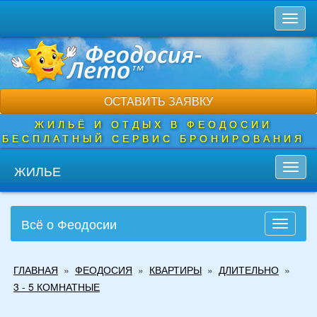
Перейти
Toggl
к
naviga
основному
содержанию
ОСТАВИТЬ ЗАЯВКУ
ЖИЛЬЁ И ОТДЫХ В ФЕОДОСИИ
БЕСПЛАТНЫЙ СЕРВИС БРОНИРОВАНИЯ
ЖИЛЬЕ
Toggl
navig
Всё о Феодосии
Toggle
navigati
Вы
ГЛАВНАЯ
»
ФЕОДОСИЯ
»
КВАРТИРЫ
»
ДЛИТЕЛЬНО
»
здесь
3 - 5 КОМНАТНЫЕ