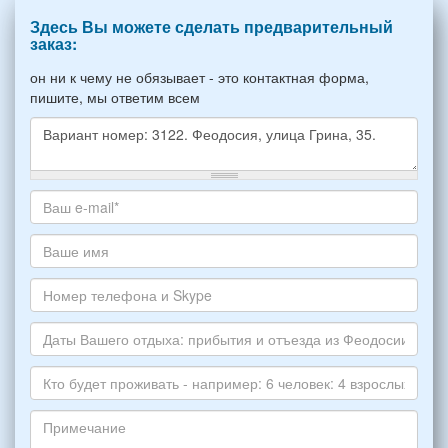
Здесь Вы можете сделать предварительный
заказ:
он ни к чему не обязывает - это контактная форма,
пишите, мы ответим всем
Какое
жилье
хотите
Ваш
снять,
адрес
укажите
электронной
Ваше
пожалуйста
почты
имя
НОМЕР
*
Номер
варианта:
телефона
*
и
Даты
Skype
Вашего
отдыха:
Кто
прибытия
будет
и