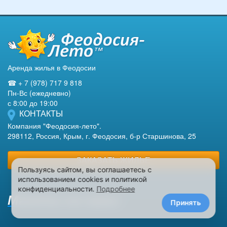
Аренда жилья в Феодосии
☎ + 7 (978) 717 9 818
Пн-Вс (ежедневно)
с 8:00 до 19:00
КОНТАКТЫ
Компания "Феодосия-лето".
298112, Россия, Крым, г. Феодосия, б-р Старшинова, 25
ЗАКАЗАТЬ ЖИЛЬЕ
Пользуясь сайтом, вы соглашаетесь с
использованием cookies и политикой
конфиденциальности.
Подробнее
Макеты на заказ
Принять