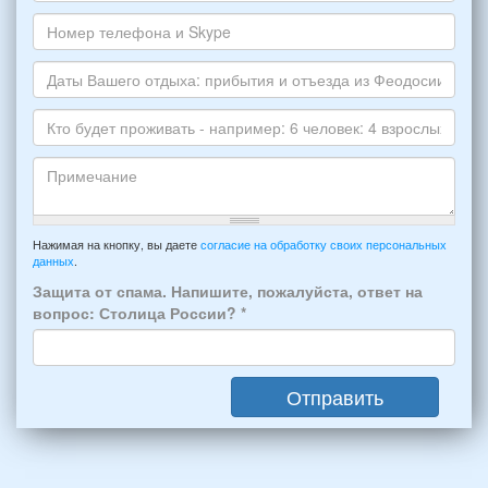
укажите
электронной
Ваше
пожалуйста
почты
имя
НОМЕР
*
Номер
варианта:
телефона
*
и
Даты
Skype
Вашего
отдыха:
Кто
прибытия
будет
и
проживать
отъезда
-
Примечание
из
например:
Нажимая на кнопку, вы даете
согласие на обработку своих персональных
Феодосии:
данных
.
6
*
человек:
Защита от спама. Напишите, пожалуйста, ответ на
4
вопрос: Столица России?
*
взрослых
(2
мужчин,
Отправить
2
женщины)
и
2
детей