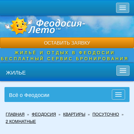
Перейти
Toggl
к
naviga
основному
содержанию
ОСТАВИТЬ ЗАЯВКУ
ЖИЛЬЁ И ОТДЫХ В ФЕОДОСИИ
БЕСПЛАТНЫЙ СЕРВИС БРОНИРОВАНИЯ
ЖИЛЬЕ
Toggl
navig
Всё о Феодосии
Toggle
navigati
Вы
ГЛАВНАЯ
»
ФЕОДОСИЯ
»
КВАРТИРЫ
»
ПОСУТОЧНО
»
здесь
2 КОМНАТНЫЕ