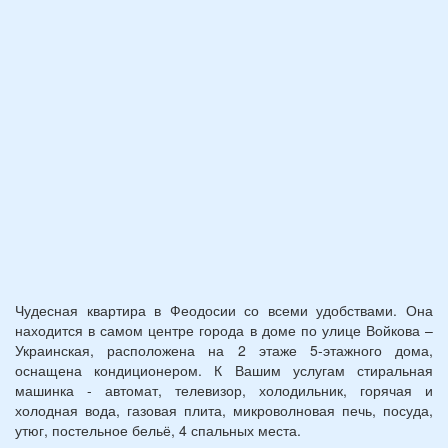
(возраст
7
и
12
лет):
*
Чудесная квартира в Феодосии со всеми удобствами. Она
находится в самом центре города в доме по улице Войкова –
Украинская, расположена на 2 этаже 5-этажного дома,
оснащена кондиционером. К Вашим услугам стиральная
машинка - автомат, телевизор, холодильник, горячая и
холодная вода, газовая плита, микроволновая печь, посуда,
утюг, постельное бельё, 4 спальных места.