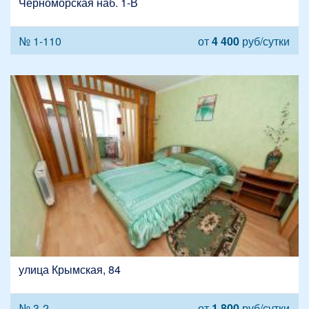
Черноморская наб. 1-В
№ 1-110
от
4 400
руб/сутки
улица Крымская, 84
№ 3-2
от
1 800
руб/сутки