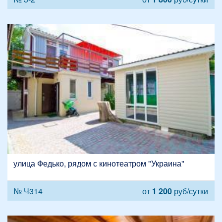
улица Федько, рядом с кинотеатром "Украина"
№ Ч314
от
1 200
руб/сутки