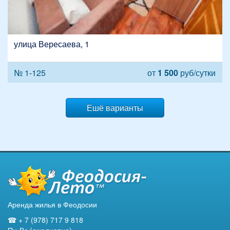
улица Вересаева, 1
№ 1-125
от
1 500
руб/сутки
Ешё варианты
Аренда жилья в Феодосии
☎ + 7 (978) 717 9 818