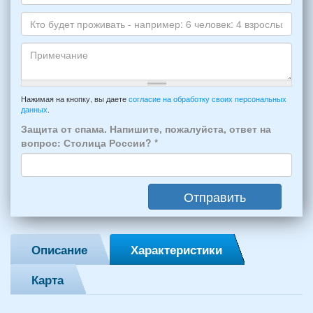
*
и
Даты
Skype
Вашего
отдыха:
Кто
прибытия
будет
и
проживать
отъезда
-
Примечание
из
например:
Нажимая на кнопку, вы даете
согласие на обработку своих персональных
Феодосии:
данных
.
6
*
человек:
Защита от спама. Напишите, пожалуйста, ответ на
4
вопрос: Столица России?
*
взрослых
(2
мужчин,
Отправить
2
женщины)
и
2
Описание
Характеристики
детей
(возраст
Карта
7
и
12