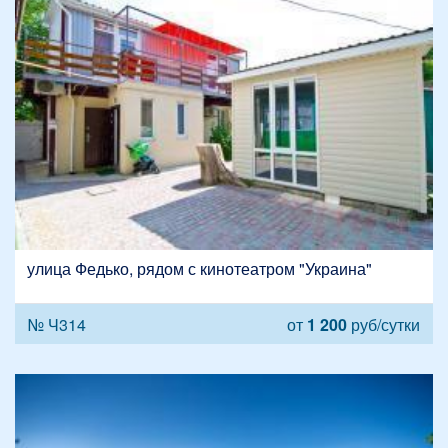
улица Федько, рядом с кинотеатром "Украина"
№ Ч314
от
1 200
руб/сутки