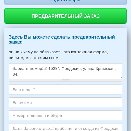
ПРЕДВАРИТЕЛЬНЫЙ ЗАКАЗ
Здесь Вы можете сделать предварительный
заказ:
он ни к чему не обязывает - это контактная форма,
пишите, мы ответим всем
Какое
жилье
хотите
Ваш
снять,
адрес
укажите
электронной
Ваше
пожалуйста
почты
имя
НОМЕР
*
Номер
варианта:
телефона