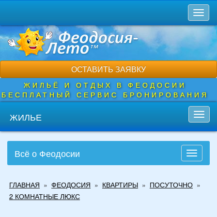
Перейти
Toggl
к
naviga
основному
содержанию
ОСТАВИТЬ ЗАЯВКУ
ЖИЛЬЁ И ОТДЫХ В ФЕОДОСИИ
БЕСПЛАТНЫЙ СЕРВИС БРОНИРОВАНИЯ
ЖИЛЬЕ
Toggl
navig
Всё о Феодосии
Toggle
navigati
Вы
ГЛАВНАЯ
»
ФЕОДОСИЯ
»
КВАРТИРЫ
»
ПОСУТОЧНО
»
здесь
2 КОМНАТНЫЕ ЛЮКС