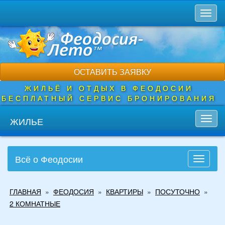
Перейти
Toggl
к
naviga
основному
содержанию
ОСТАВИТЬ ЗАЯВКУ
ЖИЛЬЁ И ОТДЫХ В ФЕОДОСИИ
БЕСПЛАТНЫЙ СЕРВИС БРОНИРОВАНИЯ
ЖИЛЬЕ
Toggl
navig
Всё о Феодосии
Toggle
navigati
Вы
ГЛАВНАЯ
»
ФЕОДОСИЯ
»
КВАРТИРЫ
»
ПОСУТОЧНО
»
здесь
2 КОМНАТНЫЕ