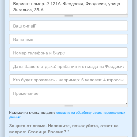
Какое
жилье
хотите
Ваш
снять,
адрес
укажите
электронной
Ваше
пожалуйста
почты
имя
НОМЕР
*
Номер
варианта:
телефона
*
и
Даты
Skype
Вашего
отдыха:
Кто
прибытия
будет
и
проживать
отъезда
-
Примечание
из
например:
Нажимая на кнопку, вы даете
согласие на обработку своих персональных
Феодосии:
данных
.
6
*
человек:
Защита от спама. Напишите, пожалуйста, ответ на
4
вопрос: Столица России?
*
взрослых