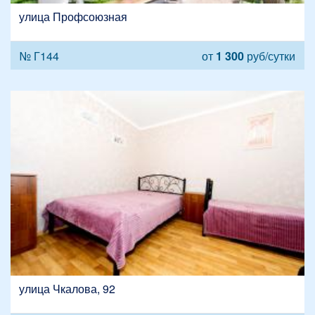
улица Профсоюзная
№ Г144
от
1 300
руб/сутки
улица Чкалова, 92