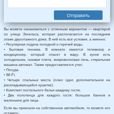
(2
мужчин,
Отправить
2
женщины)
и
Вы можете ознакомиться с отличным вариантом — квартирой
2
по улице Энгельса, которая располагается на последнем
детей
этаже двухэтажного дома. В ней есть все условия, а именно:
(возраст
• Регулярная подача холодной и горячей воды.
7
• Бытовая техника. В комнате имеется телевизор и
и
кондиционер, который спасет в жару. В кухне есть
12
холодильник, газовая плита, микроволновая печь, стиральная
лет):
машина-автомат. Также предоставляется утюг.
*
• Посуда.
• Wi-Fi.
• Четыре спальных места (плюс одно дополнительное на
раскладывающейся кушетке).
• Комплект постельного белья каждому гостю.
• Два полотенца для каждого гостя: большое банное и
маленькое для лица.
Если вы приехали на собственном автомобиле, то можете его
оставить: