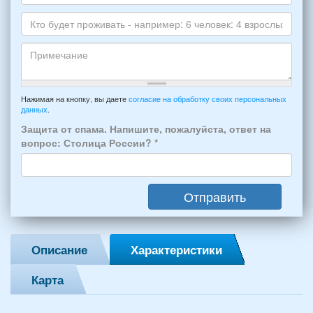
*
и
Даты
Skype
Вашего
отдыха:
Кто
прибытия
будет
и
проживать
отъезда
-
Примечание
из
например:
Нажимая на кнопку, вы даете
согласие на обработку своих персональных
Феодосии:
данных
.
6
*
человек:
Защита от спама. Напишите, пожалуйста, ответ на
4
вопрос: Столица России?
*
взрослых
(2
мужчин,
Отправить
2
женщины)
и
2
Описание
Характеристики
детей
(возраст
Карта
7
и
12