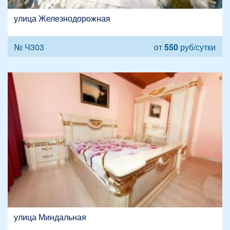
улица Железнодорожная
№ Ч303
от
550
руб/сутки
улица Миндальная