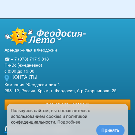
Аренда жилья в Феодосии
☎ + 7 (978) 717 9 818
Пн-Вс (ежедневно)
с 8:00 до 19:00
КОНТАКТЫ
Компания "Феодосия-лето".
298112, Россия, Крым, г. Феодосия, б-р Старшинова, 25
ЗАКАЗАТЬ ЖИЛЬЕ
Пользуясь сайтом, вы соглашаетесь с
использованием cookies и политикой
конфиденциальности.
Подробнее
Макеты на заказ
Принять