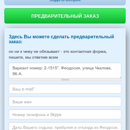
ПРЕДВАРИТЕЛЬНЫЙ ЗАКАЗ
Здесь Вы можете сделать предварительный
заказ:
он ни к чему не обязывает - это контактная форма,
пишите, мы ответим всем
Какое
жилье
хотите
Ваш
снять,
адрес
укажите
электронной
Ваше
пожалуйста
почты
имя
НОМЕР
*
Номер
варианта:
телефона