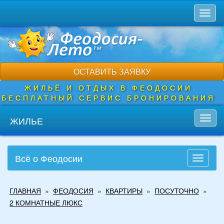
Перейти
Toggl
к
naviga
основному
содержанию
ОСТАВИТЬ ЗАЯВКУ
ЖИЛЬЁ И ОТДЫХ В ФЕОДОСИИ
БЕСПЛАТНЫЙ СЕРВИС БРОНИРОВАНИЯ
ЖИЛЬЕ
Toggl
navig
Всё о Феодосии
Toggle
navigati
Вы
ГЛАВНАЯ
»
ФЕОДОСИЯ
»
КВАРТИРЫ
»
ПОСУТОЧНО
»
здесь
2 КОМНАТНЫЕ ЛЮКС