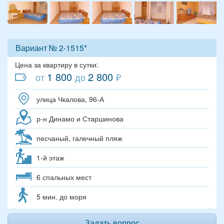
Вариант № 2-1515*
Цена за квартиру в сутки:
1 800
2 800
от
до
₽
улица Чкалова, 96-А
р-н Динамо и Старшинова
песчаный, галечный пляж
1-й этаж
6 спальных мест
5 мин. до моря
Задать вопрос