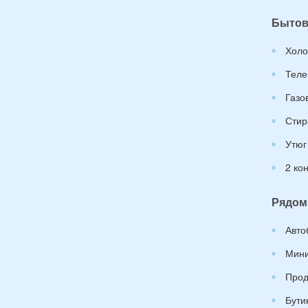
Бытов
Холо
Теле
Газо
Стир
Утюг
2 ко
Рядом
Авто
Мини
Прод
Бути