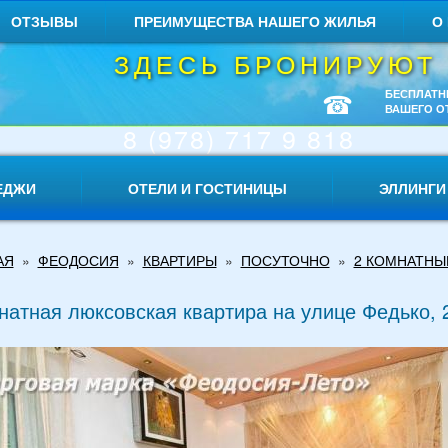
ОТЗЫВЫ
ПРЕИМУЩЕСТВА НАШЕГО ЖИЛЬЯ
О
ЗДЕСЬ БРОНИРУЮТ
☎
БЕСПЛАТН
ВАШЕГО О
8 (978) 717 9 818
ЕДЖИ
ОТЕЛИ И ГОСТИНИЦЫ
ЭЛЛИНГИ
АЯ
»
ФЕОДОСИЯ
»
КВАРТИРЫ
»
ПОСУТОЧНО
»
2 КОМНАТНЫ
натная люксовская квартира на улице Федько, 