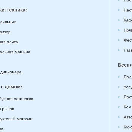
ая техника:
Нас
Каф
дильник
Ноч
визор
Фес
вая плита
Раз
альная машина
Беспл
ндиционера
Пол
 с домом:
Усл
Пос
бусная остановка
Ком
 рынок
Авт
уктовый магазин
Кух
ки