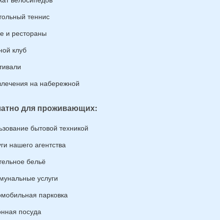
тольный теннис
е и рестораны
ной клуб
тивали
влечения на набережной
атно для проживающих:
ьзование бытовой техникой
уги нашего агентства
тельное бельё
мунальные услуги
омобильная парковка
онная посуда