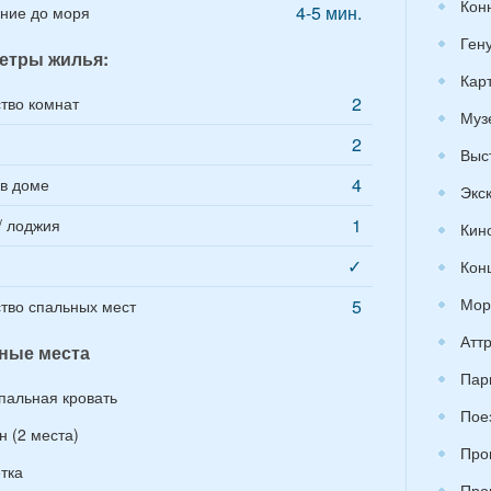
Кон
4-5 мин.
ние до моря
Ген
етры жилья:
Кар
2
тво комнат
Муз
2
Выс
4
в доме
Экс
1
/ лоджия
Кин
✓
Кон
Мор
5
тво спальных мест
Атт
ные места
Пар
спальная кровать
Пое
н (2 места)
Про
тка
Про