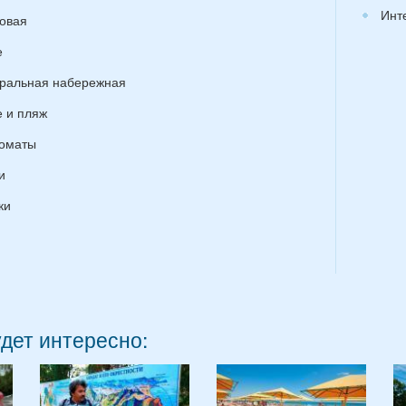
Инт
овая
е
ральная набережная
 и пляж
оматы
и
ки
удет интересно: