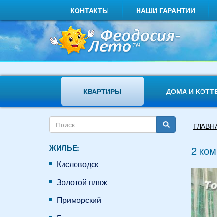
Перейти
КОНТАКТЫ
НАШИ ГАРАНТИИ
к
основному
содержанию
КВАРТИРЫ
ДОМА И КОТТ
Форма
Вы
ГЛАВН
поиска
здесь
Поиск
ЖИЛЬЕ:
2 ком
Кисловодск
Золотой пляж
Приморский