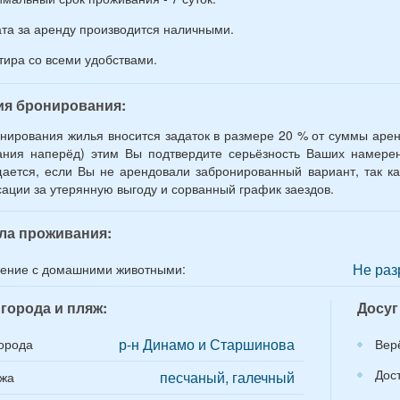
та за аренду производится наличными.
тира со всеми удобствами.
ия бронирования:
нирования жилья вносится задаток в размере 20 % от суммы аренд
ния наперёд) этим Вы подтвердите серьёзность Ваших намерен
ается, если Вы не арендовали забронированный вариант, так ка
ации за утерянную выгоду и сорванный график заездов.
ла проживания:
Не раз
ение с домашними животными:
города и пляж:
Досуг
р-н Динамо и Старшинова
орода
Вер
Дос
песчаный, галечный
яжа