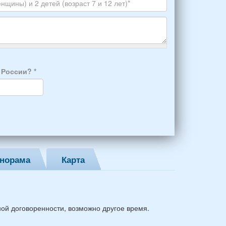
Skype
а России?
*
норама
Карта
ной договоренности, возможно другое время.