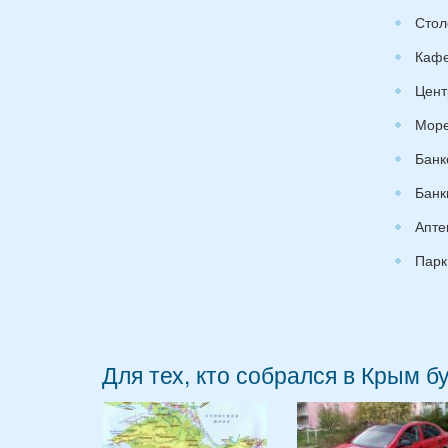
Стол
Каф
Цент
Море
Банк
Банк
Апте
Парк
Для тех, кто собрался в Крым б