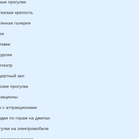
ные прогулки
уэзская крепость
тинная галерея
еи
тавки
курсии
отеатр
цертный зал
ские прогулки
ракционы
к с аттракционами
здки по горам на джипах
гулки на электромобиле
кат велосипедов