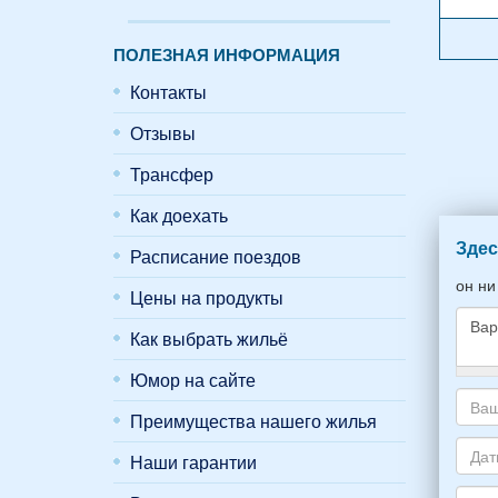
ПОЛЕЗНАЯ ИНФОРМАЦИЯ
Контакты
Отзывы
Трансфер
Как доехать
Здес
Расписание поездов
он ни
Цены на продукты
Как выбрать жильё
Юмор на сайте
Како
жиль
Преимущества нашего жилья
хоти
Ваш
снять
адре
Наши гарантии
укаж
элек
Даты