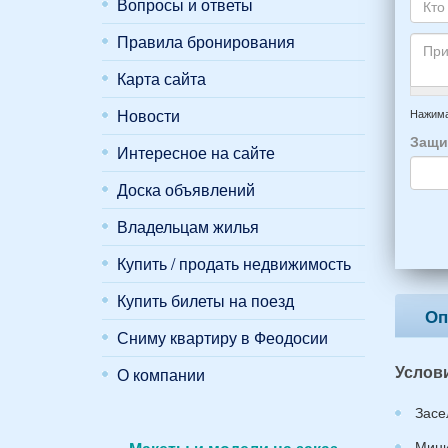
пожа
Вопросы и ответы
почт
Ваше
НОМ
*
отды
Кто
Правила бронирования
вари
приб
буде
*
и
прож
Карта сайта
отъе
-
Прим
из
напр
Новости
Нажима
Феод
6
Защи
*
Интересное на сайте
чело
4
Доска объявлений
взро
(2
Владельцам жилья
мужч
2
Купить / продать недвижимость
женщ
и
Купить билеты на поезд
2
Оп
дете
Сниму квартиру в Феодосии
(воз
Услов
7
О компании
и
Засе
12
лет):
Мини