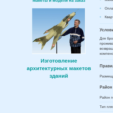
Макеты и модели на заказ
*
Опла
Квар
Услов
Для бро
прожива
возвращ
компенс
Изготовление
Прави
архитектурных макетов
зданий
Размещ
Район 
Район г
Тип пл