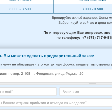
3 000 - 3 500
3 000 - 3 500
Бронируйте жильё заранее. Цены мо
Забронируйте сейчас и цена со
По интересующим Вас вопросам, звон
по телефону: +7 (978) 717-9-81
ь Вы можете сделать предварительный заказ:
 к чему не обязывает - это контактная форма, пишите, мы ответим 
е
е
те
Ваше
,
с
имя
ите
тронной