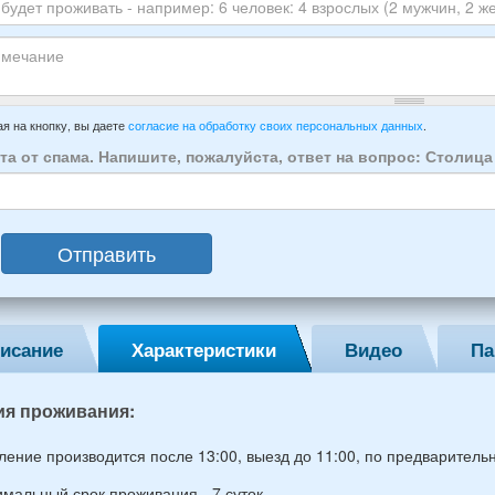
луйста
ы
го
ЕР
ха:
анта:
ытия
т
ивать
зда
ечание
имер:
я на кнопку, вы даете
согласие на обработку своих персональных данных
.
осии:
та от спама. Напишите, пожалуйста, ответ на вопрос: Столиц
век:
слых
Отправить
ин,
ины)
исание
Характеристики
Видео
Па
й
раст
ия проживания:
ление производится после 13:00, выезд до 11:00, по предваритель
мальный срок проживания - 7 суток.