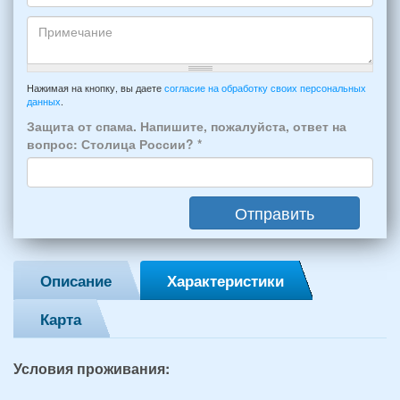
отдыха:
Кто
прибытия
будет
и
проживать
отъезда
-
Примечание
из
например:
Нажимая на кнопку, вы даете
согласие на обработку своих персональных
Феодосии:
данных
.
6
*
человек:
Защита от спама. Напишите, пожалуйста, ответ на
4
вопрос: Столица России?
*
взрослых
(2
мужчин,
Отправить
2
женщины)
и
2
Описание
Характеристики
детей
(возраст
Карта
7
и
12
Условия проживания:
лет):
*