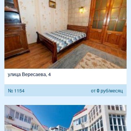
улица Вересаева, 4
№ 1154
от
0
руб/месяц