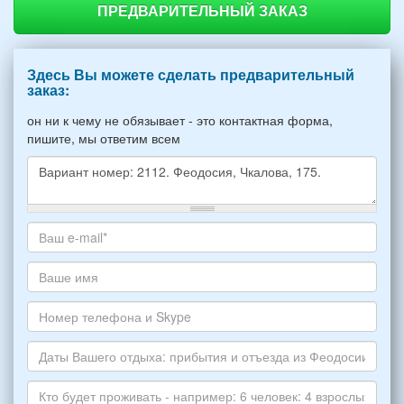
ПРЕДВАРИТЕЛЬНЫЙ ЗАКАЗ
Здесь Вы можете сделать предварительный
заказ:
он ни к чему не обязывает - это контактная форма,
пишите, мы ответим всем
Какое
жилье
хотите
Ваш
снять,
адрес
укажите
электронной
Ваше
пожалуйста
почты
имя
НОМЕР
*
Номер
варианта:
телефона
*
и
Даты
Skype
Вашего