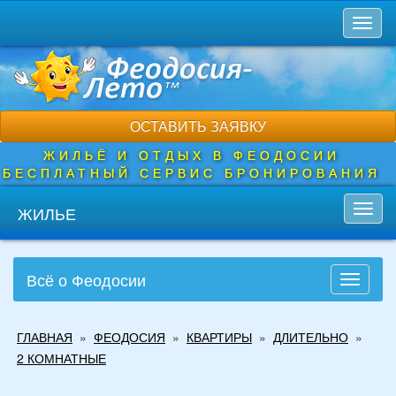
Перейти
Toggl
к
naviga
основному
содержанию
ОСТАВИТЬ ЗАЯВКУ
ЖИЛЬЁ И ОТДЫХ В ФЕОДОСИИ
БЕСПЛАТНЫЙ СЕРВИС БРОНИРОВАНИЯ
ЖИЛЬЕ
Toggl
navig
Всё о Феодосии
Toggle
navigati
Вы
ГЛАВНАЯ
»
ФЕОДОСИЯ
»
КВАРТИРЫ
»
ДЛИТЕЛЬНО
»
здесь
2 КОМНАТНЫЕ