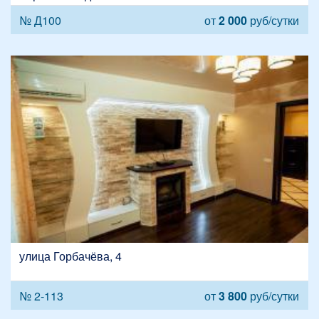
№ Д100
от
2 000
руб/сутки
улица Горбачёва, 4
№ 2-113
от
3 800
руб/сутки