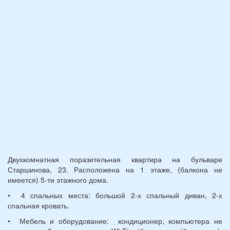
(возраст
7
и
12
лет):
*
Двухкомнатная поразительная квартира на бульваре
Старшинова, 23. Расположена на 1 этаже, (балкона не
имеется) 5-ти этажного дома.
• 4 спальных места: большой 2-х спальный диван, 2-х
спальная кровать.
• Мебель и оборудование: кондиционер, компьютера не