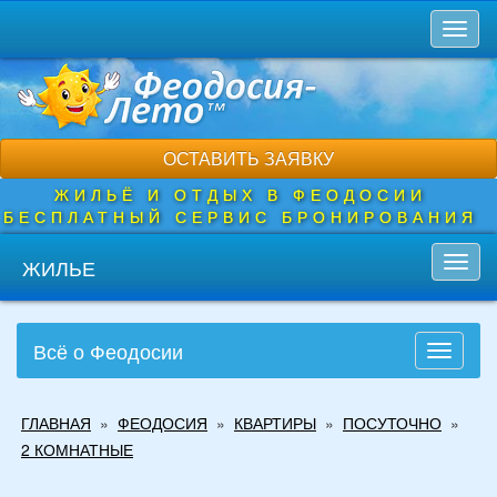
Перейти
Toggl
к
naviga
основному
содержанию
ОСТАВИТЬ ЗАЯВКУ
ЖИЛЬЁ И ОТДЫХ В ФЕОДОСИИ
БЕСПЛАТНЫЙ СЕРВИС БРОНИРОВАНИЯ
ЖИЛЬЕ
Toggl
navig
Всё о Феодосии
Toggle
navigati
Вы
ГЛАВНАЯ
»
ФЕОДОСИЯ
»
КВАРТИРЫ
»
ПОСУТОЧНО
»
здесь
2 КОМНАТНЫЕ