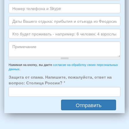
укажите
электронной
Ваше
пожалуйста
почты
имя
НОМЕР
*
Номер
варианта:
телефона
*
и
Даты
Skype
Вашего
отдыха:
Кто
прибытия
будет
и
проживать
отъезда
-
Примечание
из
например:
Нажимая на кнопку, вы даете
согласие на обработку своих персональных
Феодосии:
данных
.
6
*
человек:
Защита от спама. Напишите, пожалуйста, ответ на
4
вопрос: Столица России?
*
взрослых
(2
мужчин,
Отправить
2
женщины)
и
2
детей