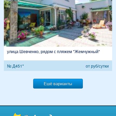
улица Шевченко, рядом с пляжем "Жемчужный"
№ Д451*
от
руб/сутки
Ешё варианты