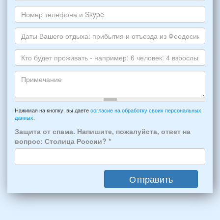
укажите
электронной
Ваше
пожалуйста
почты
имя
НОМЕР
*
Номер
варианта:
телефона
*
и
Даты
Skype
Вашего
отдыха:
Кто
прибытия
будет
и
проживать
отъезда
-
Примечание
из
например:
Нажимая на кнопку, вы даете
согласие на обработку своих персональных
Феодосии:
данных
.
6
*
человек:
Защита от спама. Напишите, пожалуйста, ответ на
4
вопрос: Столица России?
*
взрослых
(2
мужчин,
Отправить
2
женщины)
и
2
детей