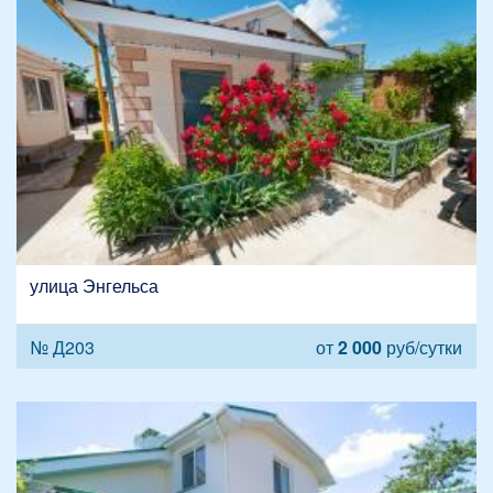
улица Энгельса
№ Д203
от
2 000
руб/сутки