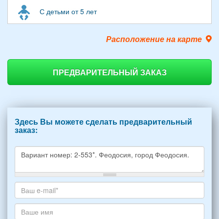
С детьми от 5 лет
Расположение на карте
ПРЕДВАРИТЕЛЬНЫЙ ЗАКАЗ
Здесь Вы можете сделать предварительный
заказ:
Какое
жилье
хотите
Ваш
снять,
адрес