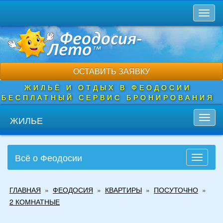
Перейти
Toggl
к
naviga
основному
содержанию
ОСТАВИТЬ ЗАЯВКУ
ЖИЛЬЁ И ОТДЫХ В ФЕОДОСИИ
БЕСПЛАТНЫЙ СЕРВИС БРОНИРОВАНИЯ
ЖИЛЬЕ
Toggl
navig
Всё о Феодосии
Toggle
navigati
Вы
ГЛАВНАЯ
»
ФЕОДОСИЯ
»
КВАРТИРЫ
»
ПОСУТОЧНО
»
здесь
2 КОМНАТНЫЕ