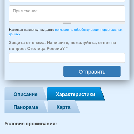
отдыха:
Кто
прибытия
будет
и
проживать
отъезда
-
Примечание
из
например:
Нажимая на кнопку, вы даете
согласие на обработку своих персональных
Феодосии:
данных
.
6
*
человек:
Защита от спама. Напишите, пожалуйста, ответ на
4
вопрос: Столица России?
*
взрослых
(2
мужчин,
Отправить
2
женщины)
и
2
Описание
Характеристики
детей
(возраст
Панорама
Карта
7
и
12
Условия проживания:
лет):
*