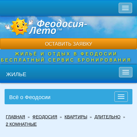
Перейти
Toggl
к
naviga
основному
содержанию
ОСТАВИТЬ ЗАЯВКУ
ЖИЛЬЁ И ОТДЫХ В ФЕОДОСИИ
БЕСПЛАТНЫЙ СЕРВИС БРОНИРОВАНИЯ
ЖИЛЬЕ
Toggl
navig
Всё о Феодосии
Toggle
navigati
Вы
ГЛАВНАЯ
»
ФЕОДОСИЯ
»
КВАРТИРЫ
»
ДЛИТЕЛЬНО
»
здесь
2 КОМНАТНЫЕ