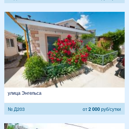
улица Энгельса
№ Д203
от
2 000
руб/сутки