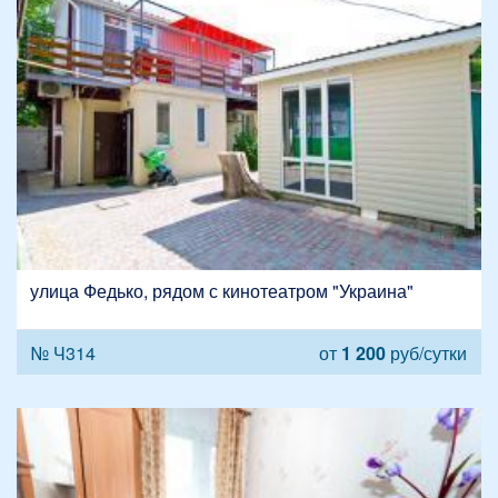
улица Федько, рядом с кинотеатром "Украина"
№ Ч314
от
1 200
руб/сутки