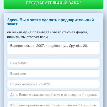
ПРЕДВАРИТЕЛЬНЫЙ ЗАКАЗ
Здесь Вы можете сделать предварительный
заказ:
он ни к чему не обязывает - это контактная форма,
пишите, мы ответим всем
Какое
жилье
хотите
Ваш
снять,
адрес
укажите
электронной
Ваше
пожалуйста
почты
имя
НОМЕР
*
Номер
варианта:
телефона
*
и
Даты
Skype
Вашего