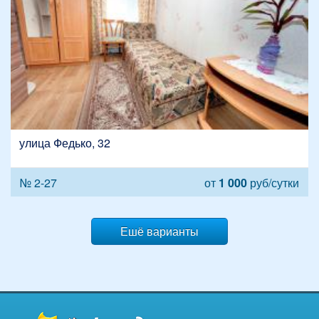
улица Федько, 32
№ 2-27
от
1 000
руб/сутки
Ешё варианты