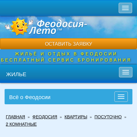
Перейти
Toggl
к
naviga
основному
содержанию
ОСТАВИТЬ ЗАЯВКУ
ЖИЛЬЁ И ОТДЫХ В ФЕОДОСИИ
БЕСПЛАТНЫЙ СЕРВИС БРОНИРОВАНИЯ
ЖИЛЬЕ
Toggl
navig
Всё о Феодосии
Toggle
navigati
Вы
ГЛАВНАЯ
»
ФЕОДОСИЯ
»
КВАРТИРЫ
»
ПОСУТОЧНО
»
здесь
2 КОМНАТНЫЕ