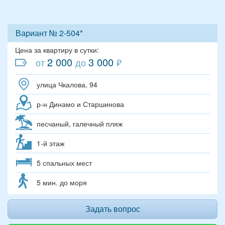
Вариант № 2-504*
Цена за квартиру в сутки:
2 000
3 000
от
до
₽
улица Чкалова, 94
р-н Динамо и Старшинова
песчаный, галечный пляж
1-й этаж
5 спальных мест
5 мин. до моря
Задать вопрос