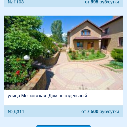
№ Г103
от
995
руб/сутки
улица Московская. Дом не отдельный
№ Д311
от
7 500
руб/сутки