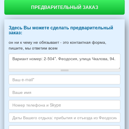
ПРЕДВАРИТЕЛЬНЫЙ ЗАКАЗ
Здесь Вы можете сделать предварительный
заказ:
он ни к чему не обязывает - это контактная форма,
пишите, мы ответим всем
Какое
жилье
хотите
Ваш
снять,
адрес
укажите
электронной
Ваше
пожалуйста
почты
имя
НОМЕР
*
Номер
варианта:
телефона
*
и
Даты