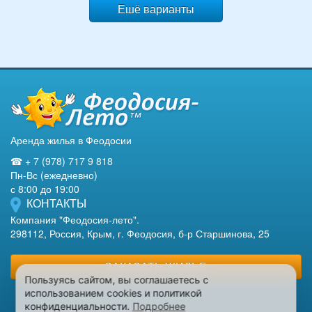
Ешё варианты
Аренда жилья в Феодосии
☎ + 7 (978) 717 9 818
Пн-Вс (ежедневно)
с 8:00 до 19:00
КОНТАКТЫ
Компания "Феодосия-лето".
298112, Россия, Крым, г. Феодосия, б-р Старшинова, 25
ЗАКАЗАТЬ ЖИЛЬЕ
Пользуясь сайтом, вы соглашаетесь с
использованием cookies и политикой
конфиденциальности.
Подробнее