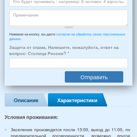
Skype
Вашего
отдыха:
Кто
прибытия
будет
и
проживать
отъезда
-
Примечание
из
например:
Нажимая на кнопку, вы даете
согласие на обработку своих персональных
Феодосии:
данных
.
6
*
человек:
Защита от спама. Напишите, пожалуйста, ответ на
4
вопрос: Столица России?
*
взрослых
(2
мужчин,
Отправить
2
женщины)
и
2
Описание
Характеристики
детей
(возраст
7
Условия проживания:
и
12
Заселение производится после 13:00, выезд до 11:00, по
лет):
предварительной договоренности, возможно другое