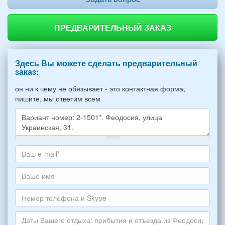
ПРЕДВАРИТЕЛЬНЫЙ ЗАКАЗ
Здесь Вы можете сделать предварительный
заказ:
он ни к чему не обязывает - это контактная форма,
пишите, мы ответим всем
Какое
жилье
хотите
Ваш
снять,
адрес
укажите
электронной
Ваше
пожалуйста
почты
имя
НОМЕР
*
Номер
варианта:
телефона