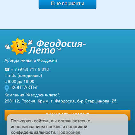
Ешё варианты
Аренда жилья в Феодосии
☎ + 7 (978) 717 9 818
Пн-Вс (ежедневно)
с 8:00 до 19:00
КОНТАКТЫ
Компания "Феодосия-лето".
298112, Россия, Крым, г. Феодосия, б-р Старшинова, 25
ЗАКАЗАТЬ ЖИЛЬЕ
Пользуясь сайтом, вы соглашаетесь с
использованием cookies и политикой
конфиденциальности.
Подробнее