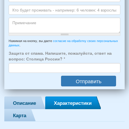
*
и
Даты
Skype
Вашего
отдыха:
Кто
прибытия
будет
и
проживать
отъезда
-
Примечание
из
например:
Нажимая на кнопку, вы даете
согласие на обработку своих персональных
Феодосии:
данных
.
6
*
человек:
Защита от спама. Напишите, пожалуйста, ответ на
4
вопрос: Столица России?
*
взрослых
(2
мужчин,
Отправить
2
женщины)
и
2
Описание
Характеристики
детей
(возраст
Карта
7
и
12