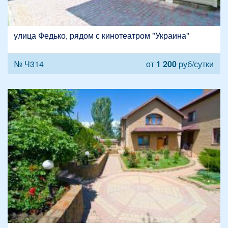
улица Федько, рядом с кинотеатром "Украина"
№ Ч314
от
1 200
руб/сутки