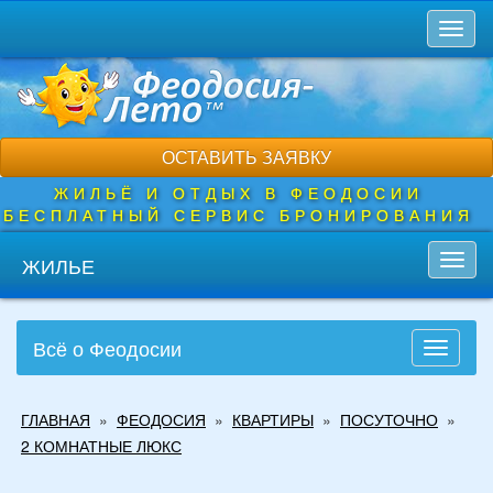
Перейти
Toggl
к
naviga
основному
содержанию
ОСТАВИТЬ ЗАЯВКУ
ЖИЛЬЁ И ОТДЫХ В ФЕОДОСИИ
БЕСПЛАТНЫЙ СЕРВИС БРОНИРОВАНИЯ
ЖИЛЬЕ
Toggl
navig
Всё о Феодосии
Toggle
navigati
Вы
ГЛАВНАЯ
»
ФЕОДОСИЯ
»
КВАРТИРЫ
»
ПОСУТОЧНО
»
здесь
2 КОМНАТНЫЕ ЛЮКС