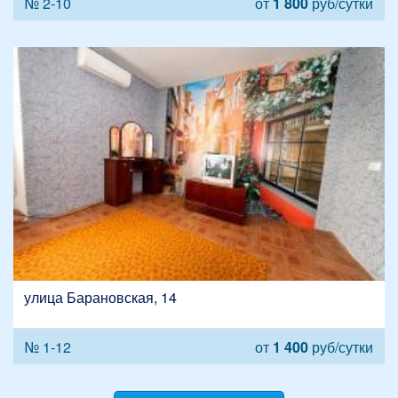
№ 2-10
от
1 800
руб/сутки
улица Барановская, 14
№ 1-12
от
1 400
руб/сутки