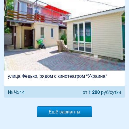
улица Федько, рядом с кинотеатром "Украина"
№ Ч314
от
1 200
руб/сутки
Ешё варианты