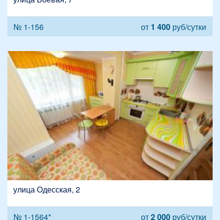
№ 1-156
от
1 400
руб/сутки
улица Одесская, 2
№ 1-1564*
от
2 000
руб/сутки