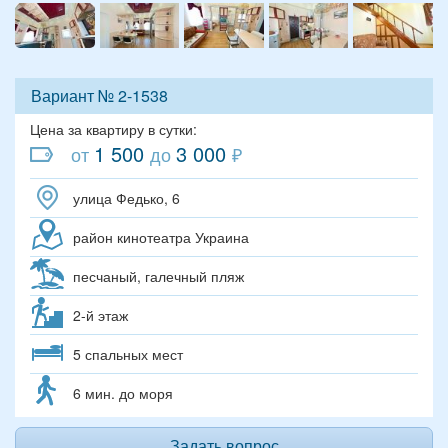
Вариант № 2-1538
Цена за квартиру в сутки:
1 500
3 000
от
до
₽
улица Федько, 6
район кинотеатра Украина
песчаный, галечный пляж
2-й этаж
5 спальных мест
6 мин. до моря
Задать вопрос