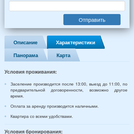
взрослых
(2
мужчин,
Отправить
2
женщины)
и
2
Описание
Характеристики
детей
(возраст
Панорама
Карта
7
и
12
Условия проживания:
лет):
*
Заселение производится после 13:00, выезд до 11:00, по
предварительной договоренности, возможно другое
время.
Оплата за аренду производится наличными.
Квартира со всеми удобствами.
Условия бронирования: