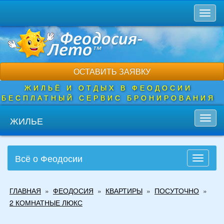
Перейти
Toggl
к
naviga
основному
содержанию
ОСТАВИТЬ ЗАЯВКУ
ЖИЛЬЁ И ОТДЫХ В ФЕОДОСИИ
БЕСПЛАТНЫЙ СЕРВИС БРОНИРОВАНИЯ
ЖИЛЬЕ
Toggl
navig
Всё о Феодосии
Toggle
navigati
Вы
ГЛАВНАЯ
»
ФЕОДОСИЯ
»
КВАРТИРЫ
»
ПОСУТОЧНО
»
здесь
2 КОМНАТНЫЕ ЛЮКС