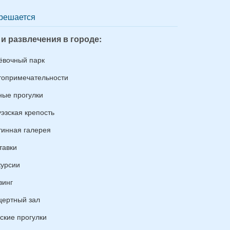
решается
 и развлечения в городе:
ёвочный парк
топримечательности
ные прогулки
уэзская крепость
тинная галерея
тавки
курсии
винг
цертный зал
ские прогулки