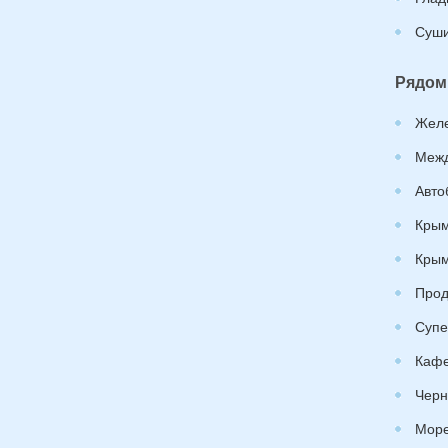
Суши
Рядом
Желе
Межд
Авто
Крым
Крым
Прод
Супе
Каф
Черн
Море