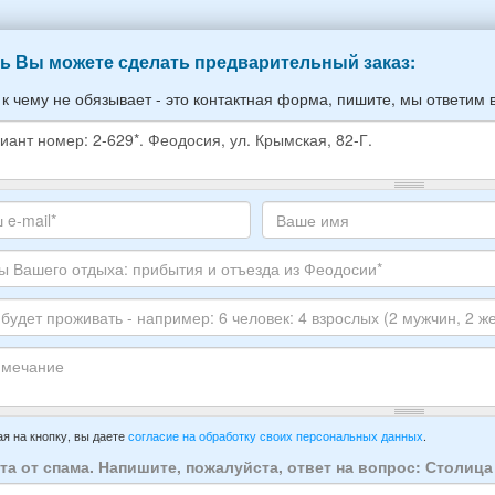
ь Вы можете сделать предварительный заказ:
 к чему не обязывает - это контактная форма, пишите, мы ответим 
е
е
те
Ваше
,
с
имя
ите
тронной
луйста
ы
го
ЕР
ха:
анта:
ытия
т
ивать
зда
ечание
имер:
я на кнопку, вы даете
согласие на обработку своих персональных данных
.
осии:
та от спама. Напишите, пожалуйста, ответ на вопрос: Столиц
век: