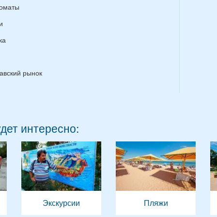
оматы
и
ка
авский рынок
удет интересно:
Экскурсии
Пляжи