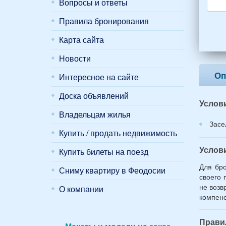
Вопросы и ответы
4
взро
Правила бронирования
(2
мужч
Карта сайта
2
женщ
Новости
и
2
Оп
Интересное на сайте
дете
(воз
Доска объявлений
Услов
7
Владельцам жилья
и
Засе
12
Купить / продать недвижимость
лет):
*
Услов
Купить билеты на поезд
Для бро
Сниму квартиру в Феодосии
своего 
не возв
О компании
компенс
Прави