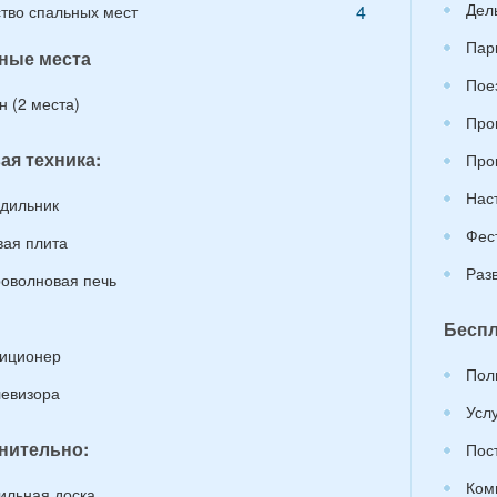
Дел
4
тво спальных мест
Пар
ные места
Пое
н (2 места)
Про
ая техника:
Про
Нас
дильник
Фес
вая плита
Раз
оволновая печь
Беспл
иционер
Пол
левизора
Усл
нительно:
Пос
Ком
ильная доска