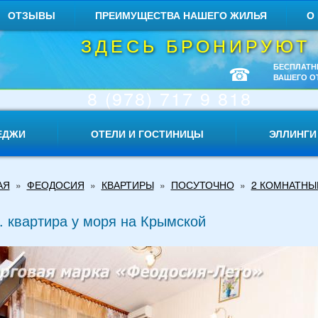
ОТЗЫВЫ
ПРЕИМУЩЕСТВА НАШЕГО ЖИЛЬЯ
О
ЗДЕСЬ БРОНИРУЮТ
☎
БЕСПЛАТН
ВАШЕГО О
8 (978) 717 9 818
ЕДЖИ
ОТЕЛИ И ГОСТИНИЦЫ
ЭЛЛИНГИ
АЯ
»
ФЕОДОСИЯ
»
КВАРТИРЫ
»
ПОСУТОЧНО
»
2 КОМНАТНЫ
. квартира у моря на Крымской