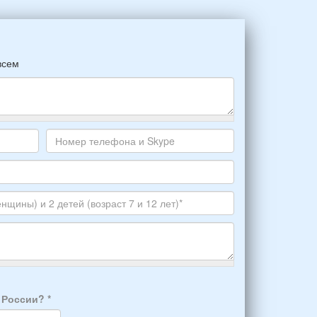
всем
Номер
телефона
и
Skype
а России?
*