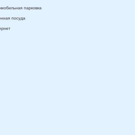
омобильная парковка
онная посуда
ернет