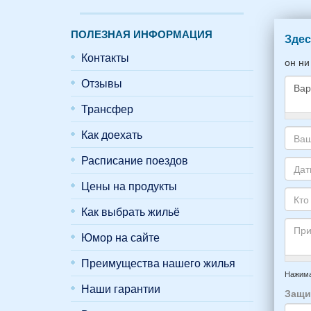
ПОЛЕЗНАЯ ИНФОРМАЦИЯ
Здес
Контакты
он ни
Отзывы
Трансфер
Како
Как доехать
жиль
хоти
Ваш
Расписание поездов
снять
адре
укаж
элек
Цены на продукты
Даты
пожа
почт
Ваше
НОМ
Как выбрать жильё
*
отды
Кто
вари
приб
буде
Юмор на сайте
*
и
прож
отъе
-
Преимущества нашего жилья
Прим
из
напр
Нажима
Феод
6
Наши гарантии
Защи
*
чело