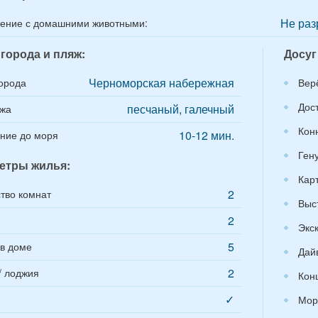
Не раз
ение с домашними животными:
города и пляж:
Досуг
Черноморская набережная
орода
Вер
Дос
песчаный, галечный
яжа
Кон
10-12 мин.
ние до моря
Ген
етры жилья:
Кар
2
тво комнат
Выс
2
Экс
5
в доме
Дай
2
/ лоджия
Кон
✓
Мор