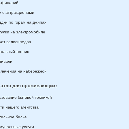
ьфинарий
к с аттракционами
здки по горам на джипах
гулки на электромобиле
кат велосипедов
тольный теннис
тивали
влечения на набережной
атно для проживающих:
ьзование бытовой техникой
уги нашего агентства
тельное бельё
мунальные услуги