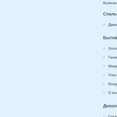
Количес
Спаль
Дива
Бытов
Холо
Газо
Микр
Утюг
Конд
3 те
Допол
Глад