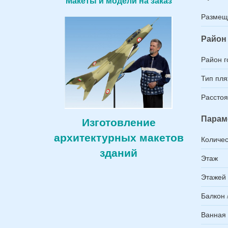
Макеты и модели на заказ
Размещ
Район 
Район г
Тип пл
Расстоя
Парам
Изготовление
архитектурных макетов
Количес
зданий
Этаж
Этажей 
Балкон 
Ванная