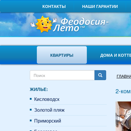
Перейти
КОНТАКТЫ
НАШИ ГАРАНТИИ
к
основному
содержанию
КВАРТИРЫ
ДОМА И КОТТ
Форма
Вы
ГЛАВН
поиска
здесь
Поиск
ЖИЛЬЕ:
2-ком
Кисловодск
Золотой пляж
Приморский