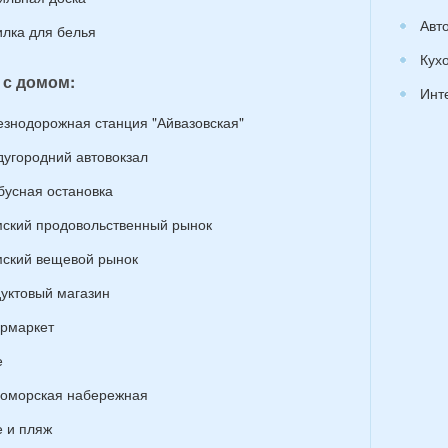
Авт
лка для белья
Кух
 с домом:
Инт
знодорожная станция "Айвазовская"
угородний автовокзал
бусная остановка
ский продовольственный рынок
ский вещевой рынок
уктовый магазин
рмаркет
е
оморская набережная
 и пляж