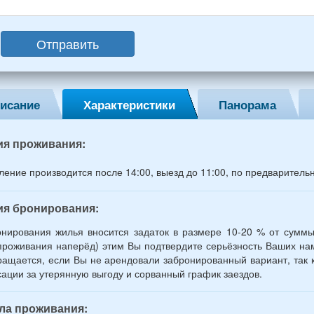
слых
Отправить
ин,
ины)
исание
Характеристики
Панорама
й
раст
ия проживания:
ление производится после 14:00, выезд до 11:00, по предваритель
ия бронирования:
нирования жилья вносится задаток в размере 10-20 % от суммы
проживания наперёд) этим Вы подтвердите серьёзность Ваших нам
ращается, если Вы не арендовали забронированный вариант, так к
ации за утерянную выгоду и сорванный график заездов.
ла проживания: