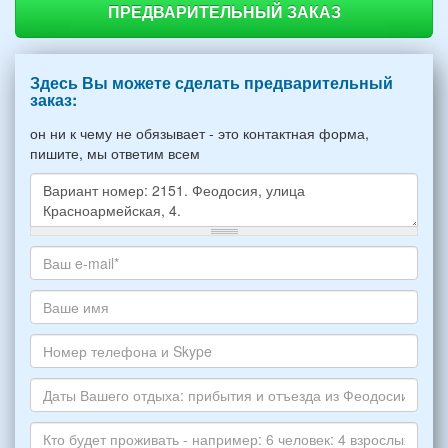
ПРЕДВАРИТЕЛЬНЫЙ ЗАКАЗ
Здесь Вы можете сделать предварительный
заказ:
он ни к чему не обязывает - это контактная форма,
пишите, мы ответим всем
Какое
жилье
хотите
Ваш
снять,
адрес
укажите
электронной
Ваше
пожалуйста
почты
имя
НОМЕР
*
Номер
варианта:
телефона
*
и
Даты
Skype
Вашего