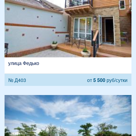
улица Федько
№ Д403
от
5 500
руб/сутки