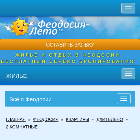
Перейти
Toggl
к
naviga
основному
содержанию
ОСТАВИТЬ ЗАЯВКУ
ЖИЛЬЁ И ОТДЫХ В ФЕОДОСИИ
БЕСПЛАТНЫЙ СЕРВИС БРОНИРОВАНИЯ
ЖИЛЬЕ
Toggl
navig
Всё о Феодосии
Toggle
navigati
Вы
ГЛАВНАЯ
»
ФЕОДОСИЯ
»
КВАРТИРЫ
»
ДЛИТЕЛЬНО
»
здесь
2 КОМНАТНЫЕ