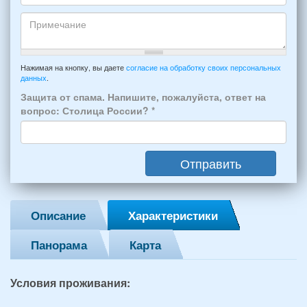
отдыха:
Кто
прибытия
будет
и
проживать
отъезда
-
Примечание
из
например:
Нажимая на кнопку, вы даете
согласие на обработку своих персональных
Феодосии:
данных
.
6
*
человек:
Защита от спама. Напишите, пожалуйста, ответ на
4
вопрос: Столица России?
*
взрослых
(2
мужчин,
Отправить
2
женщины)
и
2
Описание
Характеристики
детей
(возраст
Панорама
Карта
7
и
12
Условия проживания:
лет):
*