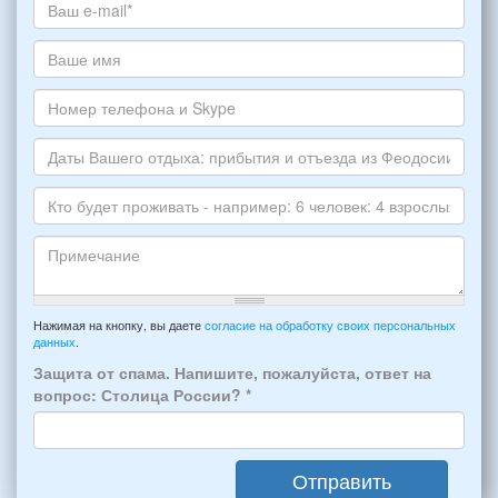
жилье
хотите
Ваш
снять,
адрес
укажите
электронной
Ваше
пожалуйста
почты
имя
НОМЕР
*
Номер
варианта:
телефона
*
и
Даты
Skype
Вашего
отдыха:
Кто
прибытия
будет
и
проживать
отъезда
-
Примечание
из
например:
Нажимая на кнопку, вы даете
согласие на обработку своих персональных
Феодосии:
данных
.
6
*
человек:
Защита от спама. Напишите, пожалуйста, ответ на
4
вопрос: Столица России?
*
взрослых
(2
мужчин,
Отправить
2