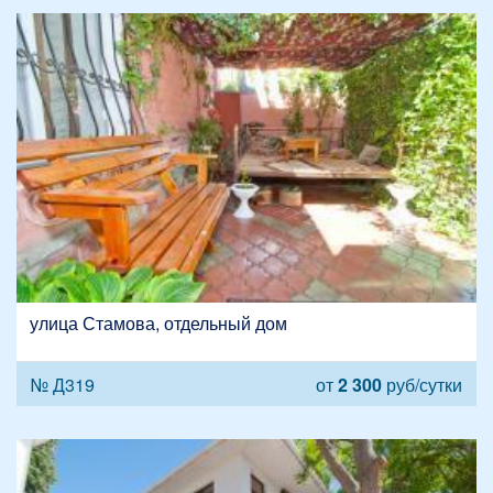
улица Стамова, отдельный дом
№ Д319
от
2 300
руб/сутки