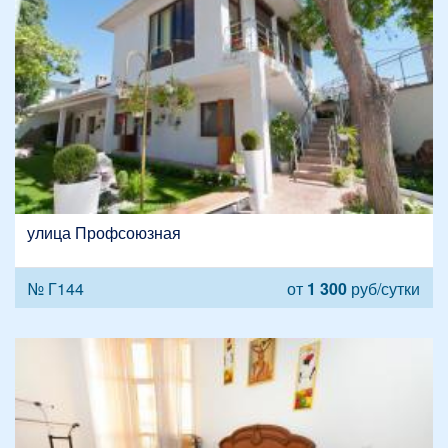
улица Профсоюзная
№ Г144
от
1 300
руб/сутки