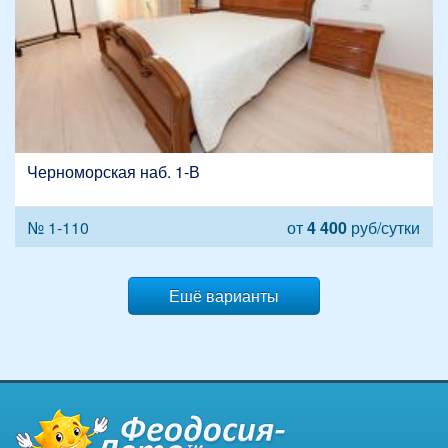
Черноморская наб. 1-В
№ 1-110
от
4 400
руб/сутки
Ешё варианты