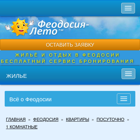
Перейти
Toggl
к
naviga
основному
содержанию
ОСТАВИТЬ ЗАЯВКУ
ЖИЛЬЁ И ОТДЫХ В ФЕОДОСИИ
БЕСПЛАТНЫЙ СЕРВИС БРОНИРОВАНИЯ
ЖИЛЬЕ
Toggl
navig
Всё о Феодосии
Toggle
navigati
Вы
ГЛАВНАЯ
»
ФЕОДОСИЯ
»
КВАРТИРЫ
»
ПОСУТОЧНО
»
здесь
1 КОМНАТНЫЕ