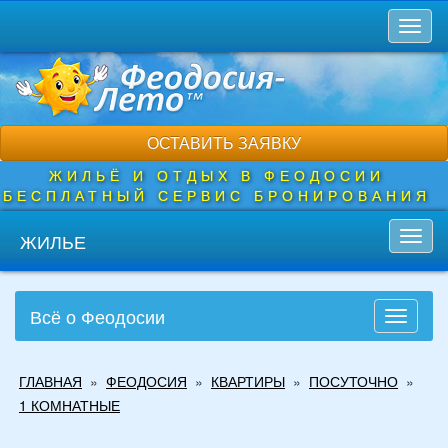
Перейти
Toggl
к
naviga
основному
содержанию
ОСТАВИТЬ ЗАЯВКУ
ЖИЛЬЁ И ОТДЫХ В ФЕОДОСИИ
БЕСПЛАТНЫЙ СЕРВИС БРОНИРОВАНИЯ
ЖИЛЬЕ
Toggl
navig
Всё о Феодосии
Toggle
navigati
Вы
ГЛАВНАЯ
»
ФЕОДОСИЯ
»
КВАРТИРЫ
»
ПОСУТОЧНО
»
здесь
1 КОМНАТНЫЕ