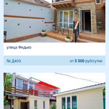
улица Федько
№ Д403
от
5 500
руб/сутки