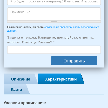
Skype
Вашего
отдыха:
Кто
прибытия
будет
и
проживать
отъезда
-
Примечание
из
например:
Нажимая на кнопку, вы даете
согласие на обработку своих персональных
Феодосии:
данных
.
6
*
человек:
Защита от спама. Напишите, пожалуйста, ответ на
4
вопрос: Столица России?
*
взрослых
(2
мужчин,
Отправить
2
женщины)
и
2
Описание
Характеристики
детей
(возраст
Карта
7
и
12
Условия проживания:
лет):