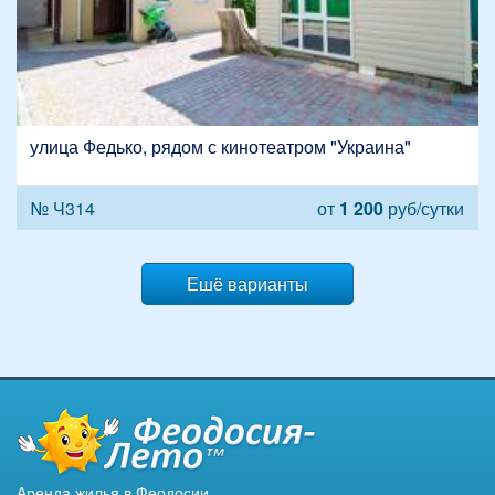
улица Федько, рядом с кинотеатром "Украина"
№ Ч314
от
1 200
руб/сутки
Ешё варианты
Аренда жилья в Феодосии