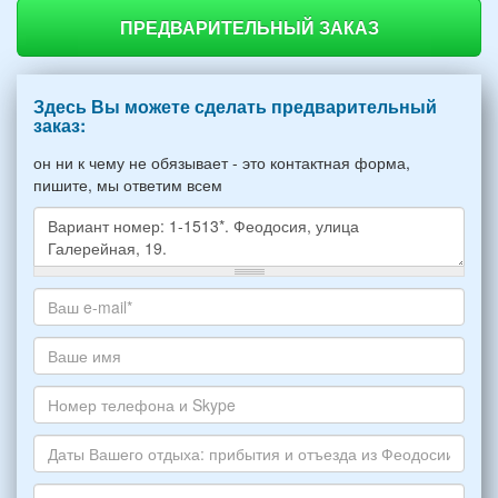
ПРЕДВАРИТЕЛЬНЫЙ ЗАКАЗ
Здесь Вы можете сделать предварительный
заказ:
он ни к чему не обязывает - это контактная форма,
пишите, мы ответим всем
Какое
жилье
хотите
Ваш
снять,
адрес
укажите
электронной
Ваше
пожалуйста
почты
имя
НОМЕР
*
Номер
варианта:
телефона
*
и
Даты