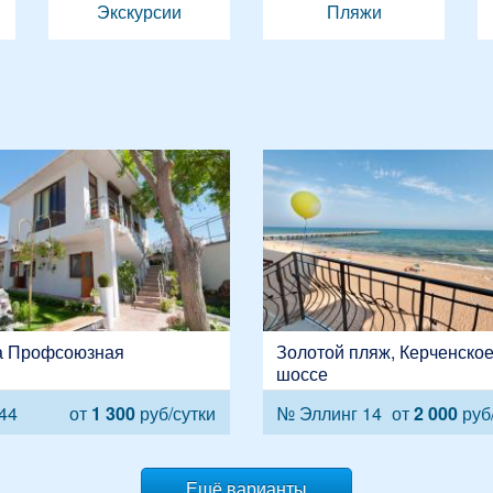
Экскурсии
Пляжи
а Профсоюзная
Золотой пляж, Керченско
шоссе
44
от
1 300
руб/сутки
№ Эллинг 14
от
2 000
руб/
Ешё варианты