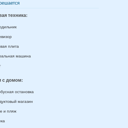
решается
ая техника:
одильник
евизор
овая плита
ральная машина
г
 с домом:
обусная остановка
дуктовый магазин
е и пляж
ека