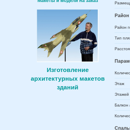
Макеты и модели на заказ
Размещ
Район 
Район г
Тип пл
Расстоя
Парам
Изготовление
Количес
архитектурных макетов
Этаж
зданий
Этажей 
Балкон 
Количес
Спаль