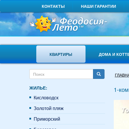
Перейти
КОНТАКТЫ
НАШИ ГАРАНТИИ
к
основному
содержанию
КВАРТИРЫ
ДОМА И КОТТ
Форма
Вы
ГЛАВН
поиска
здесь
Поиск
ЖИЛЬЕ:
1-ком
Кисловодск
Золотой пляж
Приморский