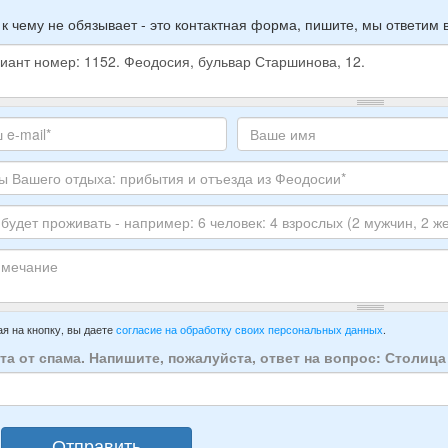
 к чему не обязывает - это контактная форма, пишите, мы ответим 
е
е
те
Ваше
,
с
имя
ите
тронной
луйста
ы
го
ЕР
ха:
анта:
ытия
т
ивать
зда
ечание
имер:
я на кнопку, вы даете
согласие на обработку своих персональных данных
.
осии:
та от спама. Напишите, пожалуйста, ответ на вопрос: Столиц
век:
слых
Отправить