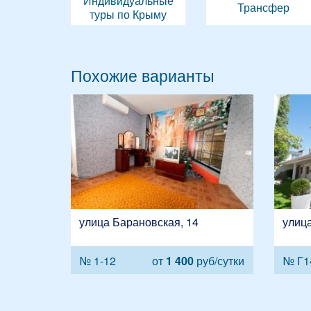
Индивидуальные
Трансфер
туры по Крыму
Похожие варианты
улица Барановская, 14
улиц
№ 1-12
от
1 400
руб/сутки
№ Г1