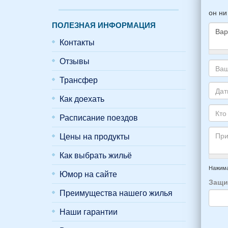
он ни
ПОЛЕЗНАЯ ИНФОРМАЦИЯ
Контакты
Како
Отзывы
жиль
Трансфер
хоти
Ваш
снять
адре
Как доехать
укаж
элек
Даты
пожа
почт
Ваше
Расписание поездов
НОМ
*
отды
Кто
вари
приб
Цены на продукты
буде
*
и
прож
Как выбрать жильё
отъе
-
Прим
из
напр
Нажима
Юмор на сайте
Феод
6
Защи
*
чело
Преимущества нашего жилья
4
взро
Наши гарантии
(2