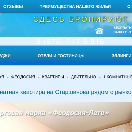
ОТЗЫВЫ
ПРЕИМУЩЕСТВА НАШЕГО ЖИЛЬЯ
О
ЗДЕСЬ БРОНИРУЮТ
☎
БЕСПЛАТН
ВАШЕГО О
8 (978) 717 9 818
ЕДЖИ
ОТЕЛИ И ГОСТИНИЦЫ
ЭЛЛИНГИ
АЯ
»
ФЕОДОСИЯ
»
КВАРТИРЫ
»
ДЛИТЕЛЬНО
»
1 КОМНАТНЫ
натная квартира на Старшинова рядом с рынк