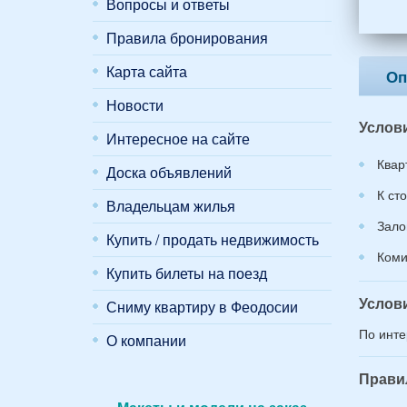
мужч
Вопросы и ответы
2
Правила бронирования
женщ
и
Карта сайта
2
Оп
дете
Новости
(воз
Услов
7
Интересное на сайте
и
Квар
12
Доска объявлений
лет):
К ст
*
Владельцам жилья
Зало
Купить / продать недвижимость
Коми
Купить билеты на поезд
Услов
Сниму квартиру в Феодосии
По инте
О компании
Прави