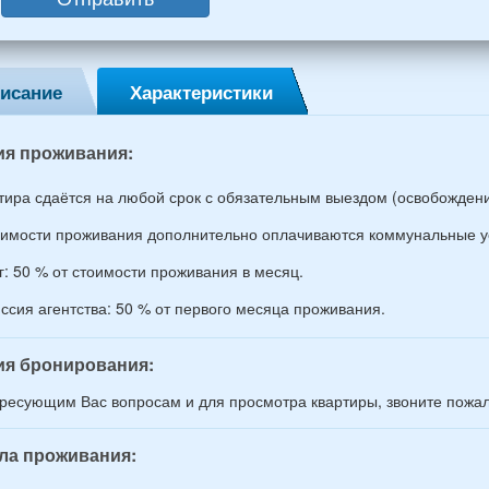
ин,
ины)
исание
Характеристики
й
раст
ия проживания:
тира сдаётся на любой срок с обязательным выездом (освобождение
оимости проживания дополнительно оплачиваются коммунальные у
г: 50 % от стоимости проживания в месяц.
ссия агентства: 50 % от первого месяца проживания.
ия бронирования:
ресующим Вас вопросам и для просмотра квартиры, звоните пожалу
ла проживания: