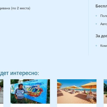
Беспл
дивана (по 2 места)
Пол
Авт
За до
Ком
удет интересно: