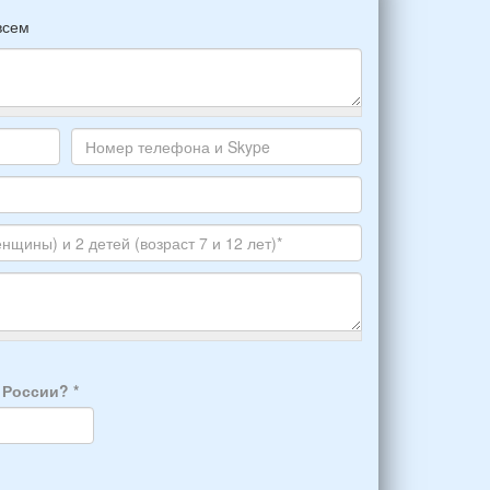
всем
Номер
телефона
и
Skype
а России?
*