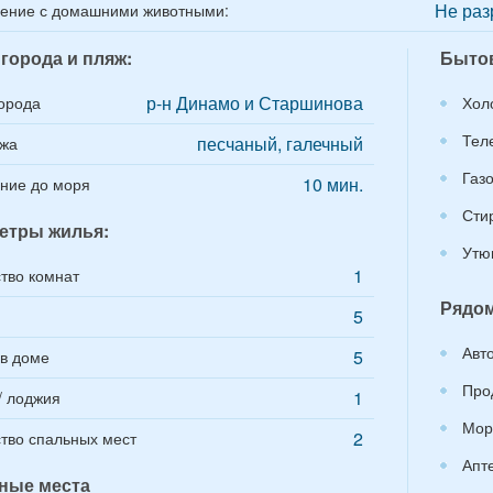
Не раз
ение с домашними животными:
города и пляж:
Бытов
р-н Динамо и Старшинова
орода
Хол
Тел
песчаный, галечный
яжа
Газ
10 мин.
ние до моря
Сти
етры жилья:
Утю
1
тво комнат
Рядом
5
Авт
5
в доме
Про
1
/ лоджия
Мор
2
тво спальных мест
Апт
ные места