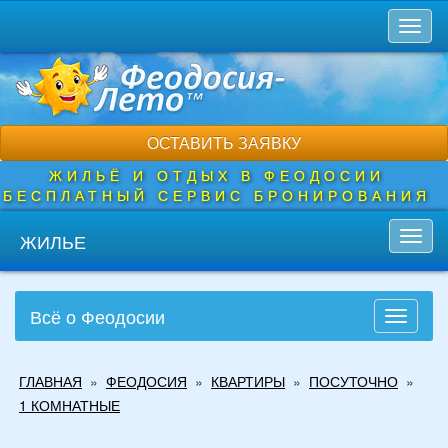
Перейти
Toggl
к
naviga
основному
содержанию
ОСТАВИТЬ ЗАЯВКУ
ЖИЛЬЁ И ОТДЫХ В ФЕОДОСИИ
БЕСПЛАТНЫЙ СЕРВИС БРОНИРОВАНИЯ
ЖИЛЬЕ
Toggl
navig
Всё о Феодосии
Toggle
navigati
Вы
ГЛАВНАЯ
»
ФЕОДОСИЯ
»
КВАРТИРЫ
»
ПОСУТОЧНО
»
здесь
1 КОМНАТНЫЕ