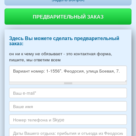
ПРЕДВАРИТЕЛЬНЫЙ ЗАКАЗ
Здесь Вы можете сделать предварительный
заказ:
он ни к чему не обязывает - это контактная форма,
пишите, мы ответим всем
Какое
жилье
хотите
Ваш
снять,
адрес
укажите
электронной
Ваше
пожалуйста
почты
имя
НОМЕР
*
Номер
варианта:
телефона