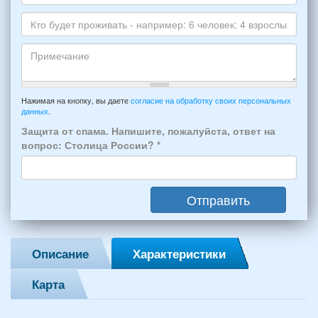
*
и
Даты
Skype
Вашего
отдыха:
Кто
прибытия
будет
и
проживать
отъезда
-
Примечание
из
например:
Нажимая на кнопку, вы даете
согласие на обработку своих персональных
Феодосии:
данных
.
6
*
человек:
Защита от спама. Напишите, пожалуйста, ответ на
4
вопрос: Столица России?
*
взрослых
(2
мужчин,
Отправить
2
женщины)
и
2
Описание
Характеристики
детей
(возраст
Карта
7
и
12