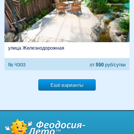
улица Железнодорожная
№ Ч303
от
550
руб/сутки
Ешё варианты