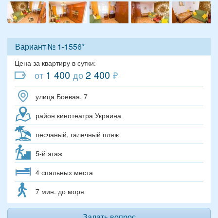
Вариант № 1-1556*
Цена за квартиру в сутки:
1 400
2 400
от
до
₽
улица Боевая, 7
район кинотеатра Украина
песчаный, галечный пляж
5-й этаж
4 спальных места
7 мин. до моря
Задать вопрос