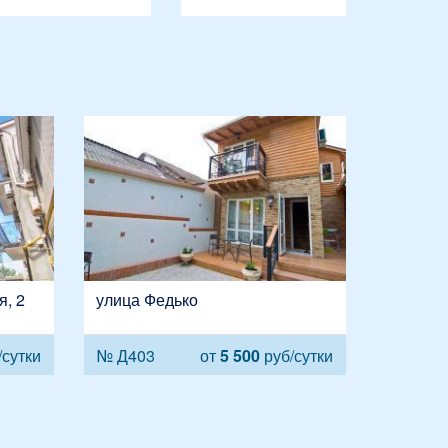
, 2
улица Федько
/сутки
№ Д403
от
5 500
руб/сутки