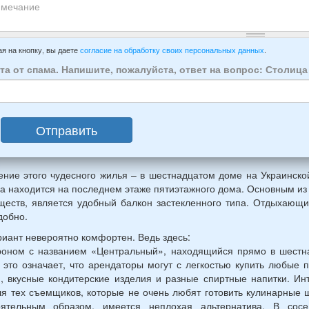
анта:
ытия
т
ивать
зда
ечание
имер:
я на кнопку, вы даете
согласие на обработку своих персональных данных
.
осии:
та от спама. Напишите, пожалуйста, ответ на вопрос: Столиц
век:
слых
Отправить
ин,
ины)
ние этого чудесного жилья – в шестнадцатом доме на Украинско
а находится на последнем этаже пятиэтажного дома. Основным из
й
еств, является удобный балкон застекленного типа. Отдыхающ
раст
добно.
иант невероятно комфортен. Ведь здесь:
троном с названием «Центральный», находящийся прямо в шестн
 это означает, что арендаторы могут с легкостью купить любые 
, вкусные кондитерские изделия и разные спиртные напитки. Ин
ля тех съемщиков, которые не очень любят готовить кулинарные
оятельным образом, имеется неплохая альтернатива. В сосе