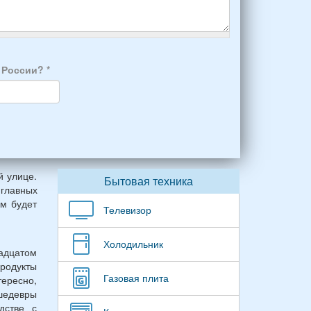
а России?
*
й улице.
Бытовая техника
 главных
им будет
Телевизор
Холодильник
адцатом
продукты
Газовая плита
тересно,
 шедевры
дстве с