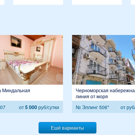
а Миндальная
Черноморская набережная
линия от моря
07
от
5 000
руб/сутки
№ Эллинг 506*
от
руб
Ешё варианты