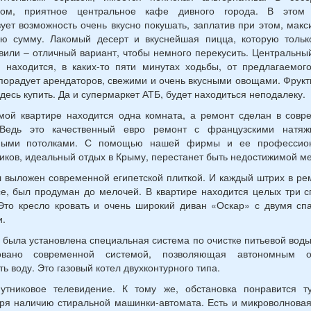
ном, приятное центральное кафе дивного города. В этом 
ует возможность очень вкусно покушать, заплатив при этом, мак
ую сумму. Лакомый десерт и вкуснейшая пицца, которую только
вили – отличный вариант, чтобы немного перекусить. Центральны
 находится, в каких-то пяти минутах ходьбы, от предлагаемог
порадует арендаторов, свежими и очень вкусными овощами. Фрукт
десь купить. Да и супермаркет АТБ, будет находиться неподалеку.
мой квартире находится одна комната, а ремонт сделан в сов
 Ведь это качественный евро ремонт с французскими натя
ными потолками. С помощью нашей фирмы и ее профессио
иков, идеальный отдых в Крыму, перестанет быть недостижимой м
 выложен современной египетской плиткой. И каждый штрих в р
е, был продуман до мелочей. В квартире находится целых три 
Это кресло кровать и очень широкий диван «Оскар» с двумя с
.
 была установлена специальная система по очистке питьевой вод
овано современной системой, позволяющая автономным о
ть воду. Это газовый котел двухконтурного типа.
путниковое телевидение. К тому же, обстановка понравится ту
ря наличию стиральной машинки-автомата. Есть и микроволновая