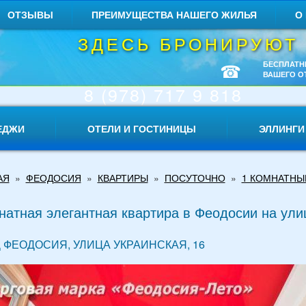
ОТЗЫВЫ
ПРЕИМУЩЕСТВА НАШЕГО ЖИЛЬЯ
О
ЗДЕСЬ БРОНИРУЮТ
☎
БЕСПЛАТН
ВАШЕГО О
8 (978) 717 9 818
ЕДЖИ
ОТЕЛИ И ГОСТИНИЦЫ
ЭЛЛИНГИ
АЯ
»
ФЕОДОСИЯ
»
КВАРТИРЫ
»
ПОСУТОЧНО
»
1 КОМНАТНЫ
натная элегантная квартира в Феодосии на ули
 ФЕОДОСИЯ, УЛИЦА УКРАИНСКАЯ, 16