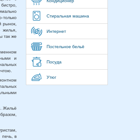
Кондиционер
бистро,
симально
Стиральная машина
-только
й рынок,
о жилья,
Интернет
ы так же
Постельное бельё
ременном
жными и
Посуда
нальных
ечтою.
Утюг
емонтном
спальных
пальными
ы. Жильё
бразом,
ристам,
 печь, в