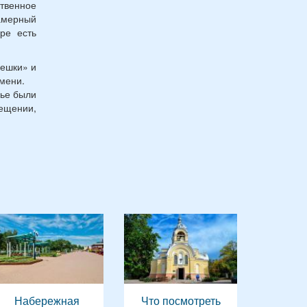
ственное
амерный
ре есть
мешки» и
мени.
лье были
мещении,
Набережная
Что посмотреть