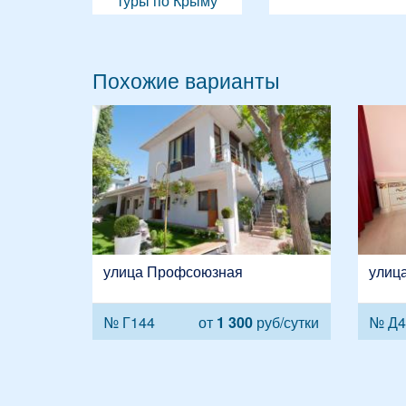
туры по Крыму
Похожие варианты
улица Профсоюзная
улиц
№ Г144
от
1 300
руб/сутки
№ Д4