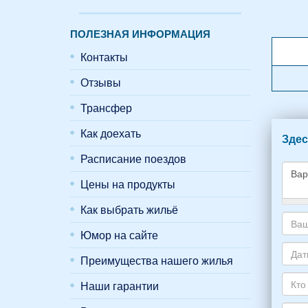
ПОЛЕЗНАЯ ИНФОРМАЦИЯ
Контакты
Отзывы
Трансфер
Как доехать
Здес
Расписание поездов
Цены на продукты
Как выбрать жильё
Како
жиль
Юмор на сайте
хоти
Ваш
снять
адре
Преимущества нашего жилья
укаж
элек
Даты
пожа
почт
Наши гарантии
Ваше
НОМ
*
отды
Кто