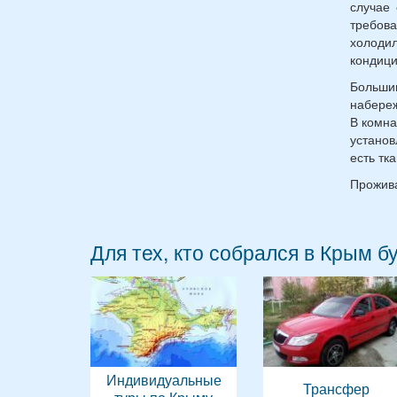
случае 
требов
холоди
кондици
Большим
набереж
В комна
установ
есть тк
Прожива
Для тех, кто собрался в Крым б
Индивидуальные
Трансфер