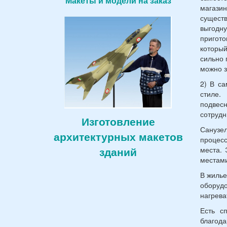
Макеты и модели на заказ
магази
существ
выгодн
пригото
который
сильно 
можно з
2) В са
стиле.
подвес
сотрудн
Изготовление
Санузел
архитектурных макетов
процесс
зданий
места. 
местами
В жилье
оборуд
нагрева
Есть с
благода