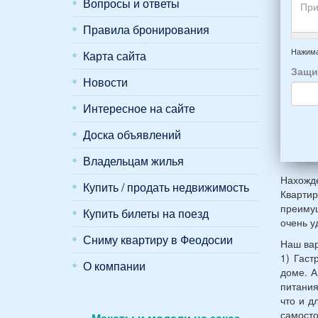
вари
Вопросы и ответы
приб
буде
*
и
прож
Правила бронирования
отъе
-
Прим
из
напр
Нажима
Карта сайта
Феод
6
Защи
*
чело
Новости
4
Интересное на сайте
взро
(2
Доска объявлений
мужч
2
Владельцам жилья
женщ
и
Нахожде
Купить / продать недвижимость
2
Квартир
дете
преимущ
Купить билеты на поезд
(воз
очень у
7
Сниму квартиру в Феодосии
Наш вар
и
1) Гас
12
О компании
доме. А
лет):
питания
*
что и д
самост