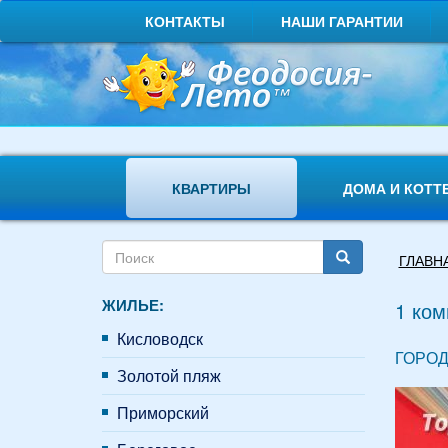
Перейти
КОНТАКТЫ
НАШИ ГАРАНТИИ
к
основному
содержанию
КВАРТИРЫ
ДОМА И КОТТ
Форма
Вы
ГЛАВН
поиска
здесь
Поиск
ЖИЛЬЕ:
1 ком
Кисловодск
ГОРОД
Золотой пляж
Приморский