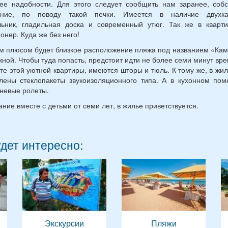
ее надобности. Для этого следует сообщить нам заранее, соб
ание, по поводу такой печки. Имеется в наличие двухк
льник, гладильная доска и современный утюг. Так же в кварти
онер. Куда же без него!
 плюсом будет близкое расположение пляжа под названием «Ка
ной. Чтобы туда попасть, предстоит идти не более семи минут вре
те этой уютной квартиры, имеются шторы и тюль. К тому же, в жи
лены стеклопакеты звукоизоляционного типа. А в кухонном по
аневые ролеты.
ние вместе с детьми от семи лет, в жилье приветствуется.
удет интересно:
Экскурсии
Пляжи