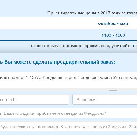
Ориентировочные цены в 2017 году за кварти
октябрь - май
1100 - 1500
окончательную стоимость проживания, уточняйте п
ь Вы можете сделать предварительный заказ:
е
е
те
Ваше
,
с
имя
ите
тронной
луйста
ы
го
ЕР
ха: