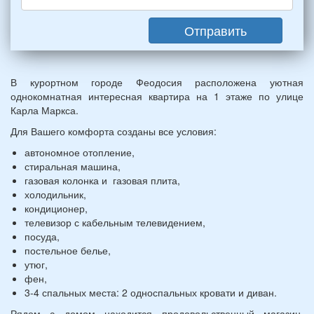
(2
мужчин,
Отправить
2
женщины)
и
2
В курортном городе Феодосия расположена уютная
детей
однокомнатная интересная квартира на 1 этаже по улице
(возраст
Карла Маркса.
7
и
Для Вашего комфорта созданы все условия:
12
автономное отопление,
лет):
стиральная машина,
*
газовая колонка и газовая плита,
холодильник,
кондиционер,
телевизор с кабельным телевидением,
посуда,
постельное белье,
утюг,
фен,
3-4 спальных места: 2 односпальных кровати и диван.
Рядом с домом находится продовольственный магазин,