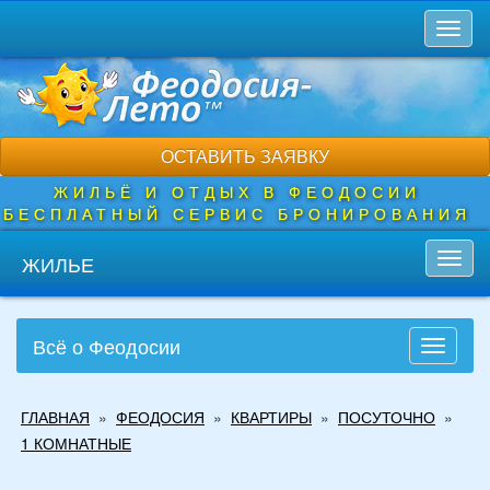
Перейти
Toggl
к
naviga
основному
содержанию
ОСТАВИТЬ ЗАЯВКУ
ЖИЛЬЁ И ОТДЫХ В ФЕОДОСИИ
БЕСПЛАТНЫЙ СЕРВИС БРОНИРОВАНИЯ
ЖИЛЬЕ
Toggl
navig
Всё о Феодосии
Toggle
navigati
Вы
ГЛАВНАЯ
»
ФЕОДОСИЯ
»
КВАРТИРЫ
»
ПОСУТОЧНО
»
здесь
1 КОМНАТНЫЕ