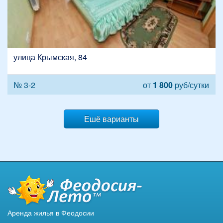
улица Крымская, 84
№ 3-2
от
1 800
руб/сутки
Ешё варианты
Аренда жилья в Феодосии