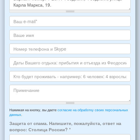
Какое
жилье
хотите
Ваш
снять,
адрес
укажите
электронной
Ваше
пожалуйста
почты
имя
НОМЕР
*
Номер
варианта:
телефона
*
и
Даты
Skype
Вашего
отдыха:
Кто
прибытия
будет
и
проживать
отъезда
-
Примечание
из
например:
Нажимая на кнопку, вы даете
согласие на обработку своих персональных
Феодосии:
данных
.
6
*
человек:
Защита от спама. Напишите, пожалуйста, ответ на
4
вопрос: Столица России?
*
взрослых