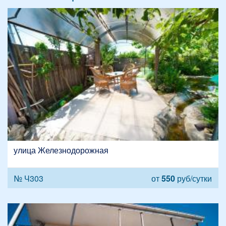
улица Железнодорожная
№ Ч303
от
550
руб/сутки