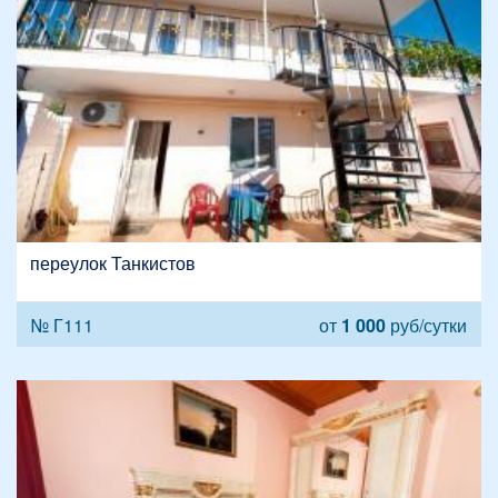
переулок Танкистов
№ Г111
от
1 000
руб/сутки