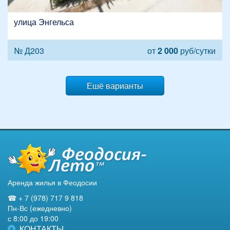
улица Энгельса
№ Д203
от
2 000
руб/сутки
Ешё варианты
Аренда жилья в Феодосии
☎ + 7 (978) 717 9 818
Пн-Вс (ежедневно)
с 8:00 до 19:00
КОНТАКТЫ