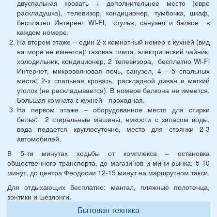
двуспальная кровать + дополнительное место (евро
раскладушка), телевизор, кондиционер, тумбочка, шкаф,
бесплатно Интернет Wi-Fi, стулья, санузел и балкон в
каждом номере.
На втором этаже – один 2-х комнатный номер с кухней (вид
на море не имеется): газовая плита, электрический чайник,
холодильник, кондиционер, 2 телевизора, бесплатно Wi-Fi
Интернет, микроволновая печь, санузел, 4 - 5 спальных
места: 2-х спальная кровать, раскладной диван и мягкий
уголок (не раскладывается). В номере балкона не имеется.
Большая комната с кухней - проходная.
На первом этаже – оборудованное место для стирки
белья: 2 стиральные машины, емкости с запасом воды,
вода подается круглосуточно, место для стоянки 2-3
автомобилей.
В 5-ти минутах ходьбы от комплекса – остановка
общественного транспорта, до магазинов и мини-рынка: 5-10
минут, до центра Феодосии 12-15 минут на маршрутном такси.
Для отдыхающих бесплатно: мангал, пляжные полотенца,
зонтики и шезлонги.
Бытовая техника