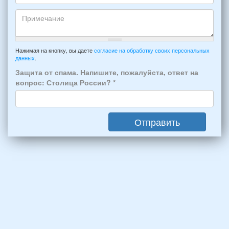
отдыха:
Кто
прибытия
будет
и
проживать
отъезда
-
Примечание
из
например:
Нажимая на кнопку, вы даете
согласие на обработку своих персональных
Феодосии:
данных
.
6
*
человек:
Защита от спама. Напишите, пожалуйста, ответ на
4
вопрос: Столица России?
*
взрослых
(2
мужчин,
Отправить
2
женщины)
и
2
детей
(возраст
7
и
12
лет):
*