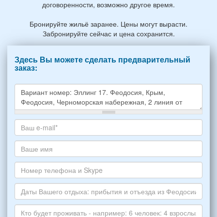
договоренности, возможно другое время.
Бронируйте жильё заранее. Цены могут вырасти.
Забронируйте сейчас и цена сохранится.
Здесь Вы можете сделать предварительный
заказ:
Какое
жилье
хотите
Ваш
снять,
адрес
укажите
электронной
Ваше
пожалуйста
почты
имя
НОМЕР
*
Номер
варианта:
телефона
*
и
Даты
Skype
Вашего