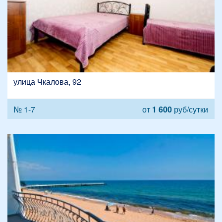
улица Чкалова, 92
№ 1-7
от
1 600
руб/сутки