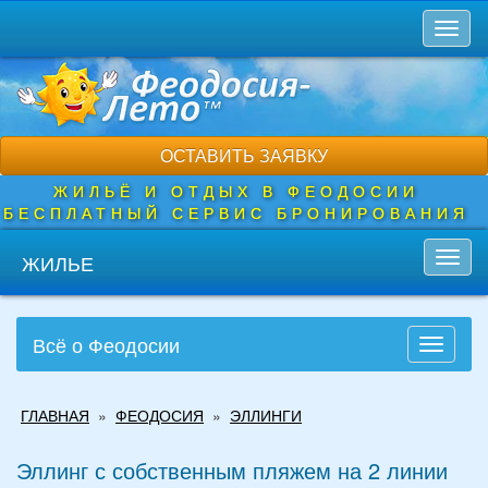
Перейти
Toggl
к
naviga
основному
содержанию
ОСТАВИТЬ ЗАЯВКУ
ЖИЛЬЁ И ОТДЫХ В ФЕОДОСИИ
БЕСПЛАТНЫЙ СЕРВИС БРОНИРОВАНИЯ
ЖИЛЬЕ
Toggl
navig
Всё о Феодосии
Toggle
navigati
Вы
ГЛАВНАЯ
»
ФЕОДОСИЯ
»
ЭЛЛИНГИ
здесь
Эллинг с собственным пляжем на 2 линии