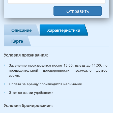
(2
мужчин,
Отправить
2
женщины)
и
2
Описание
Характеристики
детей
(возраст
Карта
7
и
12
Условия проживания:
лет):
*
Заселение производится после 13:00, выезд до 11:00, по
предварительной договоренности, возможно другое
время.
Оплата за аренду производится наличными.
Этаж со всеми удобствами.
Условия бронирования: