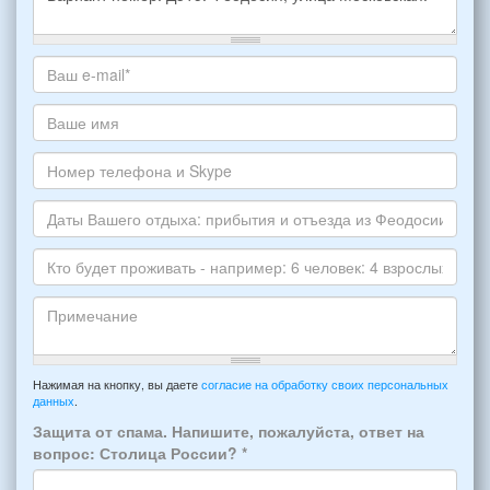
Какое
жилье
хотите
Ваш
снять,
адрес
укажите
электронной
Ваше
пожалуйста
почты
имя
НОМЕР
*
Номер
варианта:
телефона
*
и
Даты
Skype
Вашего
отдыха:
Кто
прибытия
будет
и
проживать
отъезда
-
Примечание
из
например:
Нажимая на кнопку, вы даете
согласие на обработку своих персональных
Феодосии:
данных
.
6
*
человек:
Защита от спама. Напишите, пожалуйста, ответ на
4
вопрос: Столица России?
*
взрослых