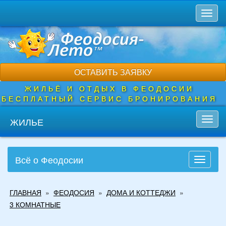
Перейти
Toggl
к
naviga
основному
содержанию
ОСТАВИТЬ ЗАЯВКУ
ЖИЛЬЁ И ОТДЫХ В ФЕОДОСИИ
БЕСПЛАТНЫЙ СЕРВИС БРОНИРОВАНИЯ
ЖИЛЬЕ
Toggl
navig
Всё о Феодосии
Toggle
navigati
Вы
ГЛАВНАЯ
»
ФЕОДОСИЯ
»
ДОМА И КОТТЕДЖИ
»
здесь
3 КОМНАТНЫЕ