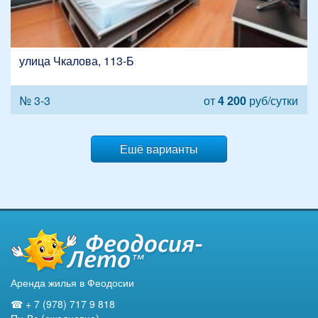
улица Чкалова, 113-Б
№ 3-3
от
4 200
руб/сутки
Ешё варианты
Аренда жилья в Феодосии
☎ + 7 (978) 717 9 818