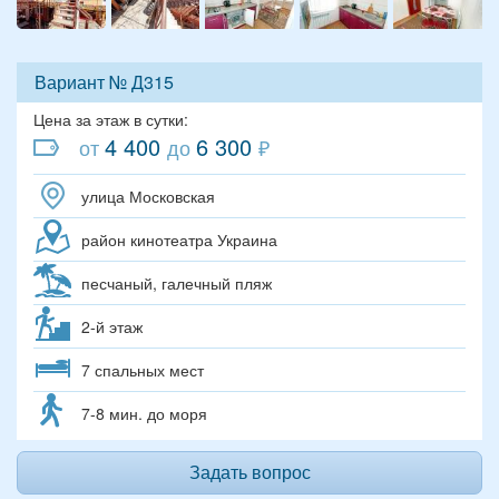
Вариант № Д315
Цена за этаж в сутки:
4 400
6 300
от
до
₽
улица Московская
район кинотеатра Украина
песчаный, галечный пляж
2-й этаж
7 спальных мест
7-8 мин. до моря
Задать вопрос