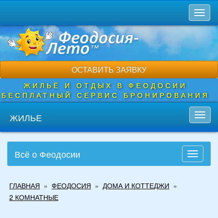
Перейти
Toggl
к
naviga
основному
содержанию
ОСТАВИТЬ ЗАЯВКУ
ЖИЛЬЁ И ОТДЫХ В ФЕОДОСИИ
БЕСПЛАТНЫЙ СЕРВИС БРОНИРОВАНИЯ
ЖИЛЬЕ
Toggl
navig
Всё о Феодосии
Toggle
navigati
Вы
ГЛАВНАЯ
»
ФЕОДОСИЯ
»
ДОМА И КОТТЕДЖИ
»
здесь
2 КОМНАТНЫЕ