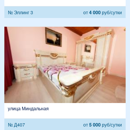
№ Эллинг 3
от
4 000
руб/сутки
улица Миндальная
№ Д407
от
5 000
руб/сутки