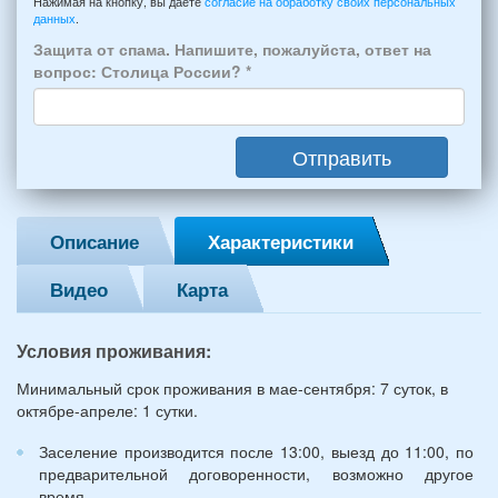
например:
Нажимая на кнопку, вы даете
согласие на обработку своих персональных
Феодосии:
данных
.
6
*
человек:
Защита от спама. Напишите, пожалуйста, ответ на
4
вопрос: Столица России?
*
взрослых
(2
мужчин,
Отправить
2
женщины)
и
2
Описание
Характеристики
детей
(возраст
Видео
Карта
7
и
12
Условия проживания:
лет):
*
Минимальный срок проживания в мае-сентября: 7 суток, в
октябре-апреле: 1 сутки.
Заселение производится после 13:00, выезд до 11:00, по
предварительной договоренности, возможно другое
время.