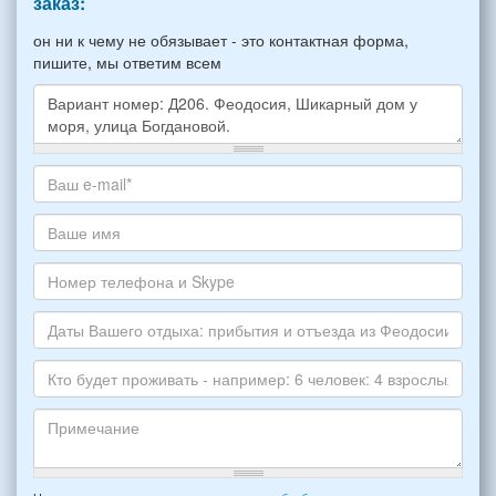
заказ:
он ни к чему не обязывает - это контактная форма,
пишите, мы ответим всем
Какое
жилье
хотите
Ваш
снять,
адрес
укажите
электронной
Ваше
пожалуйста
почты
имя
НОМЕР
*
Номер
варианта:
телефона
*
и
Даты
Skype
Вашего
отдыха:
Кто
прибытия
будет
и
проживать
отъезда
-
Примечание
из