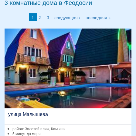
3-комнатные дома в Феодосии
1
2
3
следующая ›
последняя »
улица Малышева
район: Золотой пляж, Камыши
5 минут до моря