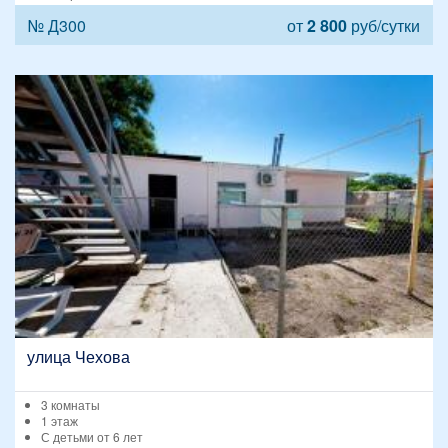
№ Д300
от
2 800
руб/сутки
улица Чехова
3 комнаты
1 этаж
С детьми от 6 лет