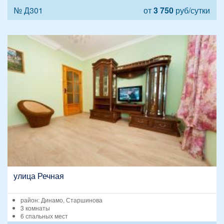
№ Д301
от
3 750
руб/сутки
улица Речная
район: Динамо, Старшинова
3 комнаты
6 спальных мест