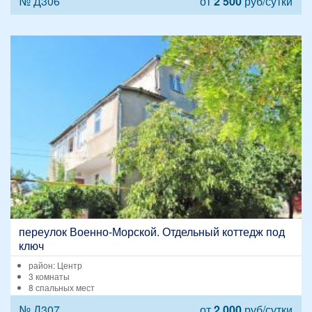
№ Д306
от
2 500
руб/сутки
переулок Военно-Морской. Отдельный коттедж под
ключ
район: Центр
3 комнаты
8 спальных мест
№ Д307
от
2 000
руб/сутки