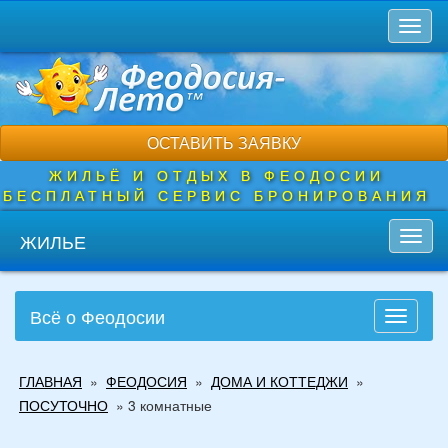
Перейти
Toggl
к
naviga
основному
содержанию
ОСТАВИТЬ ЗАЯВКУ
ЖИЛЬЁ И ОТДЫХ В ФЕОДОСИИ
БЕСПЛАТНЫЙ СЕРВИС БРОНИРОВАНИЯ
ЖИЛЬЕ
Toggl
navig
Всё о Феодосии
Toggle
navigati
Вы
ГЛАВНАЯ
»
ФЕОДОСИЯ
»
ДОМА И КОТТЕДЖИ
»
здесь
ПОСУТОЧНО
»
3 комнатные