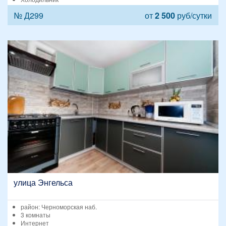
№ Д299
от
2 500
руб/сутки
улица Энгельса
район: Черноморская наб.
3 комнаты
Интернет