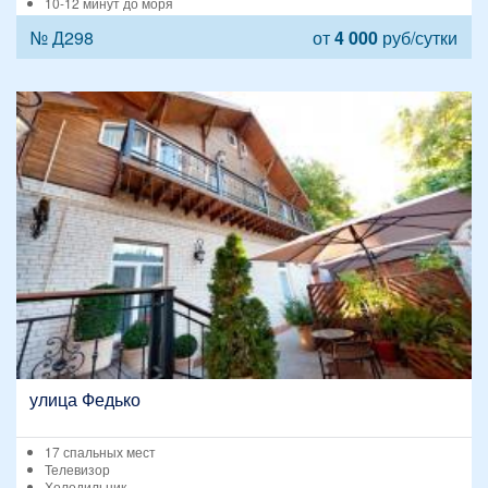
10-12 минут до моря
№ Д298
от
4 000
руб/сутки
улица Федько
17 спальных мест
Телевизор
Холодильник