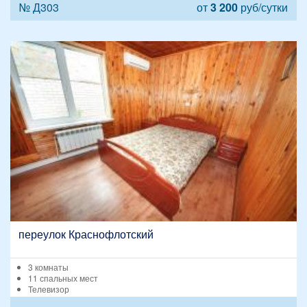
№ Д303
от
3 200
руб/сутки
переулок Краснофлотский
3 комнаты
11 спальных мест
Телевизор