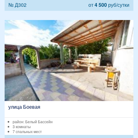
№ Д302
от
4 500
руб/сутки
улица Боевая
район: Белый Бассейн
3 комнаты
7 спальных мест