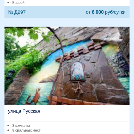
Бассейн
№ Д297
от
6 000
руб/сутки
улица Русская
3 комнаты
9 спальных мест