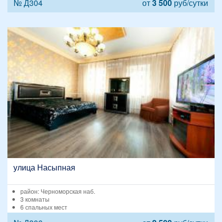
№ Д304
от
3 500
руб/сутки
улица Насыпная
район: Черноморская наб.
3 комнаты
6 спальных мест