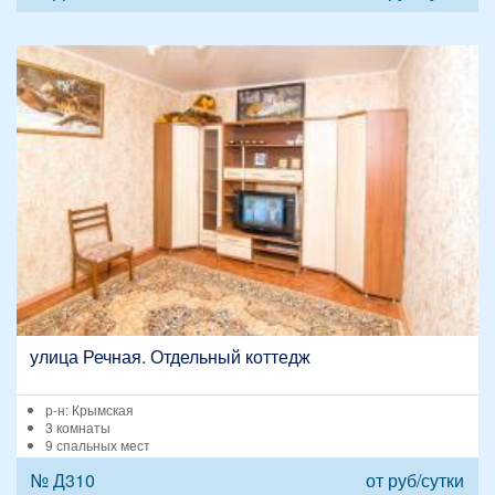
улица Речная. Отдельный коттедж
р-н: Крымская
3 комнаты
9 спальных мест
№ Д310
от
руб/сутки