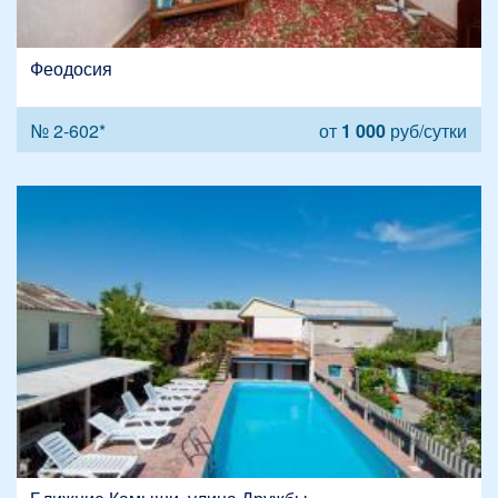
Феодосия
№ 2-602*
от
1 000
руб/сутки