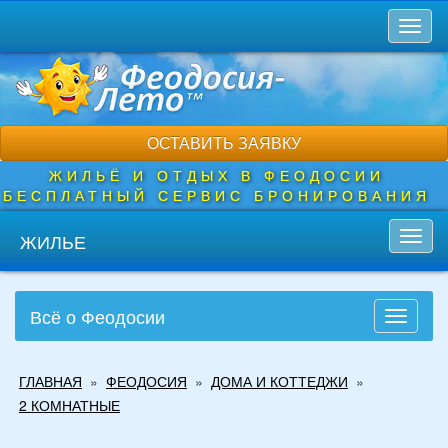
Перейти
Toggl
к
naviga
основному
содержанию
ОСТАВИТЬ ЗАЯВКУ
ЖИЛЬЁ И ОТДЫХ В ФЕОДОСИИ
БЕСПЛАТНЫЙ СЕРВИС БРОНИРОВАНИЯ
ЖИЛЬЕ
Toggl
navig
Всё о Феодосии
Toggle
navigati
Вы
ГЛАВНАЯ
»
ФЕОДОСИЯ
»
ДОМА И КОТТЕДЖИ
»
здесь
2 КОМНАТНЫЕ