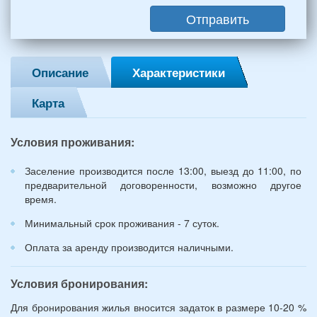
мужчин,
Отправить
2
женщины)
и
2
Описание
Характеристики
детей
(возраст
Карта
7
и
12
Условия проживания:
лет):
*
Заселение производится после 13:00, выезд до 11:00, по
предварительной договоренности, возможно другое
время.
Минимальный срок проживания - 7 суток.
Оплата за аренду производится наличными.
Условия бронирования:
Для бронирования жилья вносится задаток в размере 10-20 %