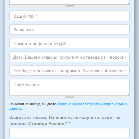
Какое
жилье
хотите
Ваш
снять,
адрес
укажите
электронной
Ваше
пожалуйста
почты
имя
НОМЕР
*
Номер
варианта:
телефона
*
и
Даты
Skype
Вашего
отдыха:
Кто
прибытия
будет
и
проживать
отъезда
-
Примечание
из
например:
Нажимая на кнопку, вы даете
согласие на обработку своих персональных
Феодосии:
данных
.
6
*
человек:
Защита от спама. Напишите, пожалуйста, ответ на
4
вопрос: Столица России?
*
взрослых
(2