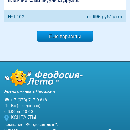
Ближние Камыши, улица Дружбы
№ Г103
от
995
руб/сутки
Ешё варианты
Аренда жилья в Феодосии
☎ + 7 (978) 717 9 818
Пн-Вс (ежедневно)
с 8:00 до 19:00
КОНТАКТЫ
Компания "Феодосия-лето".
298112, Россия, Крым, г. Феодосия, б-р Старшинова, 25