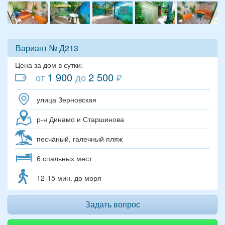
Вариант № Д213
Цена за дом в сутки:
1 900
2 500
от
до
₽
улица Зерновская
р-н Динамо и Старшинова
песчаный, галечный пляж
6 спальных мест
12-15 мин. до моря
Задать вопрос