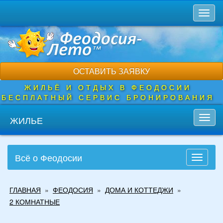
Перейти
Toggl
к
naviga
основному
содержанию
ОСТАВИТЬ ЗАЯВКУ
ЖИЛЬЁ И ОТДЫХ В ФЕОДОСИИ
БЕСПЛАТНЫЙ СЕРВИС БРОНИРОВАНИЯ
ЖИЛЬЕ
Toggl
navig
Всё о Феодосии
Toggle
navigati
Вы
ГЛАВНАЯ
»
ФЕОДОСИЯ
»
ДОМА И КОТТЕДЖИ
»
здесь
2 КОМНАТНЫЕ