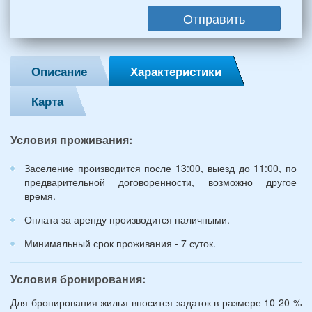
мужчин,
Отправить
2
женщины)
и
2
Описание
Характеристики
детей
(возраст
Карта
7
и
12
Условия проживания:
лет):
*
Заселение производится после 13:00, выезд до 11:00, по
предварительной договоренности, возможно другое
время.
Оплата за аренду производится наличными.
Минимальный срок проживания - 7 суток.
Условия бронирования:
Для бронирования жилья вносится задаток в размере 10-20 %