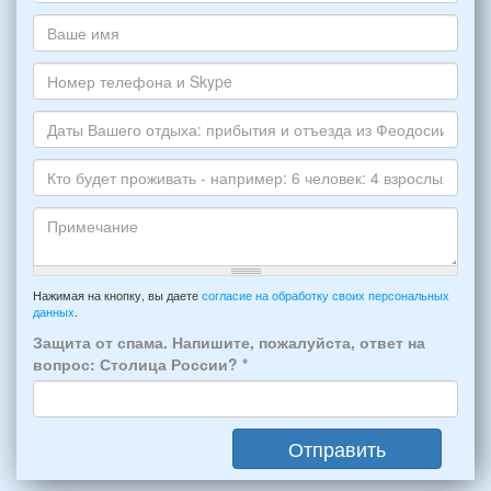
хотите
Ваш
снять,
адрес
укажите
электронной
Ваше
пожалуйста
почты
имя
НОМЕР
*
Номер
варианта:
телефона
*
и
Даты
Skype
Вашего
отдыха:
Кто
прибытия
будет
и
проживать
отъезда
-
Примечание
из
например:
Нажимая на кнопку, вы даете
согласие на обработку своих персональных
Феодосии:
данных
.
6
*
человек:
Защита от спама. Напишите, пожалуйста, ответ на
4
вопрос: Столица России?
*
взрослых
(2
мужчин,
Отправить
2
женщины)