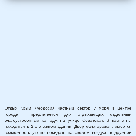
и
2
детей
(возраст
7
и
12
лет):
*
Отдых Крым Феодосия частный сектор у моря в центре
города предлагается для отдыхающих отдельный
благоустроенный коттедж на улице Советская. 3 комнатны
находятся в 2-х этажном здании. Двор облагорожен, имеется
возможность уютно посидеть на свежем воздухе в дружной