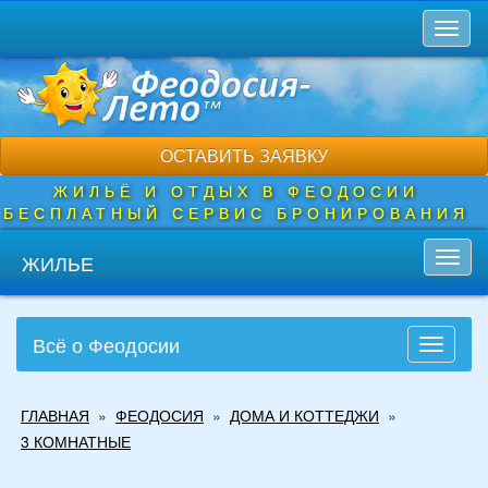
Перейти
Toggl
к
naviga
основному
содержанию
ОСТАВИТЬ ЗАЯВКУ
ЖИЛЬЁ И ОТДЫХ В ФЕОДОСИИ
БЕСПЛАТНЫЙ СЕРВИС БРОНИРОВАНИЯ
ЖИЛЬЕ
Toggl
navig
Всё о Феодосии
Toggle
navigati
Вы
ГЛАВНАЯ
»
ФЕОДОСИЯ
»
ДОМА И КОТТЕДЖИ
»
здесь
3 КОМНАТНЫЕ