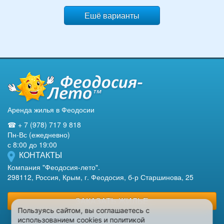
Ешё варианты
Аренда жилья в Феодосии
☎ + 7 (978) 717 9 818
Пн-Вс (ежедневно)
с 8:00 до 19:00
КОНТАКТЫ
Компания "Феодосия-лето".
298112, Россия, Крым, г. Феодосия, б-р Старшинова, 25
ЗАКАЗАТЬ ЖИЛЬЕ
Пользуясь сайтом, вы соглашаетесь с
использованием cookies и политикой