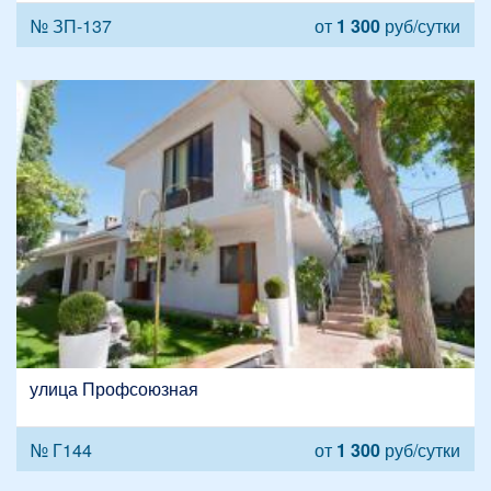
№ ЗП-137
от
1 300
руб/сутки
улица Профсоюзная
№ Г144
от
1 300
руб/сутки