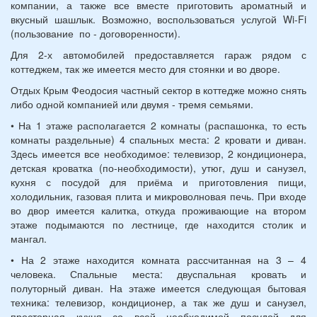
компании, а также все вместе приготовить ароматный и
вкусный шашлык. Возможно, воспользоваться услугой Wi-Fi
(пользование по - договоренности).
Для 2-х автомобилей предоставляется гараж рядом с
коттеджем, так же имеется место для стоянки и во дворе.
Отдых Крым Феодосия частный сектор в коттедже можно снять
либо одной компанией или двумя - тремя семьями.
• На 1 этаже располагается 2 комнаты (распашонка, то есть
комнаты раздельные) 4 спальных места: 2 кровати и диван.
Здесь имеется все необходимое: телевизор, 2 кондиционера,
детская кроватка (по-необходимости), утюг, душ и санузел,
кухня с посудой для приёма и приготовления пищи,
холодильник, газовая плита и микроволновая печь. При входе
во двор имеется калитка, откуда проживающие на втором
этаже подымаются по лестнице, где находится столик и
мангал.
• На 2 этаже находится комната рассчитанная на 3 – 4
человека. Спальные места: двуспальная кровать и
полуторный диван. На этаже имеется следующая бытовая
техника: телевизор, кондиционер, а так же душ и санузел,
просторная кухня со всей необходимой посудой для