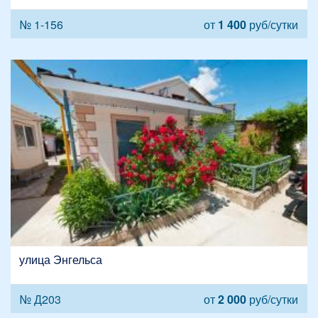
№ 1-156
от
1 400
руб/сутки
улица Энгельса
№ Д203
от
2 000
руб/сутки