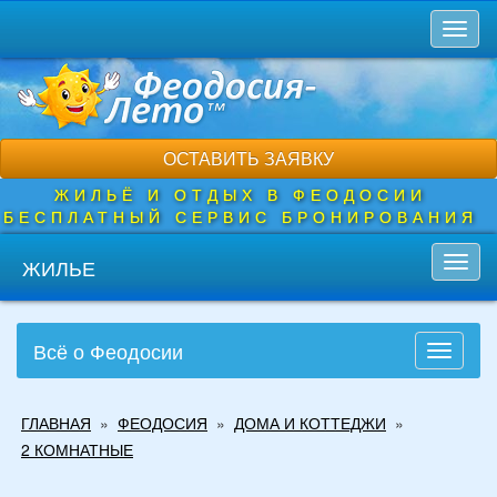
Перейти
Toggl
к
naviga
основному
содержанию
ОСТАВИТЬ ЗАЯВКУ
ЖИЛЬЁ И ОТДЫХ В ФЕОДОСИИ
БЕСПЛАТНЫЙ СЕРВИС БРОНИРОВАНИЯ
ЖИЛЬЕ
Toggl
navig
Всё о Феодосии
Toggle
navigati
Вы
ГЛАВНАЯ
»
ФЕОДОСИЯ
»
ДОМА И КОТТЕДЖИ
»
здесь
2 КОМНАТНЫЕ