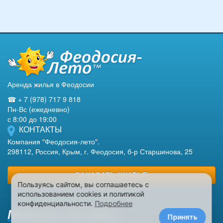
Аренда жилья в Феодосии
☎ + 7 (978) 717 9 818
Пн-Вс (ежедневно)
с 8:00 до 19:00
КОНТАКТЫ
Компания "Феодосия-лето".
298112, Россия, Крым, г. Феодосия, б-р Старшинова, 25
ЗАКАЗАТЬ ЖИЛЬЕ
Пользуясь сайтом, вы соглашаетесь с
использованием cookies и политикой
конфиденциальности.
Подробнее
Макеты на заказ
Принять