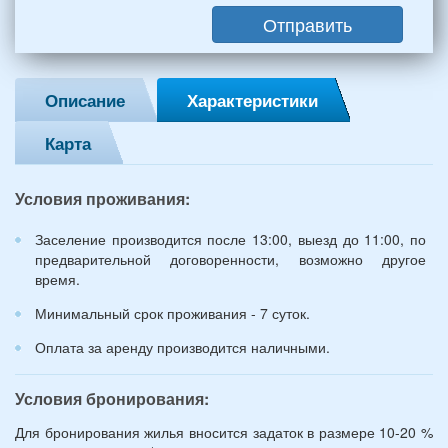
мужчин,
Отправить
2
женщины)
и
2
Описание
Характеристики
детей
(возраст
Карта
7
и
12
Условия проживания:
лет):
*
Заселение производится после 13:00, выезд до 11:00, по
предварительной договоренности, возможно другое
время.
Минимальный срок проживания - 7 суток.
Оплата за аренду производится наличными.
Условия бронирования:
Для бронирования жилья вносится задаток в размере 10-20 %