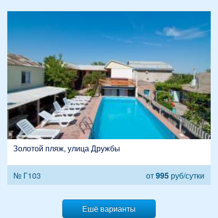
Золотой пляж, улица Дружбы
№ Г103
от
995
руб/сутки
Ешё варианты