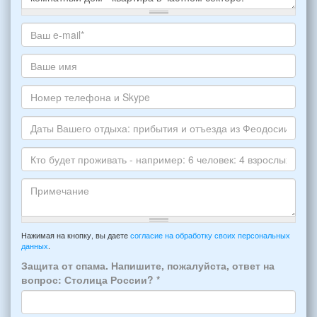
Какое
жилье
хотите
Ваш
снять,
адрес
укажите
электронной
Ваше
пожалуйста
почты
имя
НОМЕР
*
Номер
варианта:
телефона
*
и
Даты
Skype
Вашего
отдыха:
Кто
прибытия
будет
и
проживать
отъезда
-
Примечание
из
например:
Нажимая на кнопку, вы даете
согласие на обработку своих персональных
Феодосии:
данных
.
6
*
человек:
Защита от спама. Напишите, пожалуйста, ответ на
4
вопрос: Столица России?
*
взрослых
(2