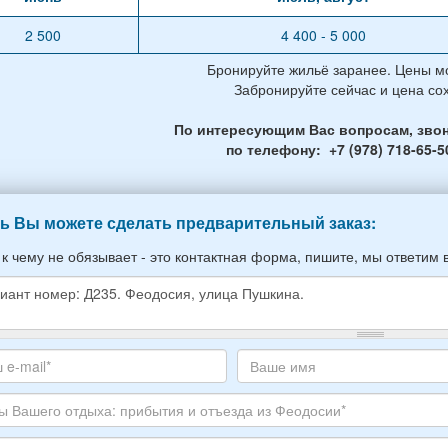
2 500
4 400 - 5 000
Бронируйте жильё заранее. Цены мо
Забронируйте сейчас и цена со
По интересующим Вас вопросам, звон
по телефону: +7 (978) 718-65-5
ь Вы можете сделать предварительный заказ:
 к чему не обязывает - это контактная форма, пишите, мы ответим 
е
е
те
Ваше
,
с
имя
ите
тронной