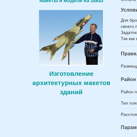
Макеты и модели на заказ
*
Услов
Для бро
своего 
Задаток
Так как
Прави
Размещ
Изготовление
Район 
архитектурных макетов
зданий
Район г
Тип пл
Расстоя
Парам