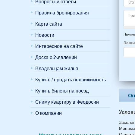
пожа
Вопросы и ответы
почт
Ваше
НОМ
*
отды
Кто
Правила бронирования
вари
приб
буде
*
и
прож
Карта сайта
отъе
-
Прим
из
напр
Новости
Нажима
Феод
6
Защи
*
Интересное на сайте
чело
4
Доска объявлений
взро
(2
Владельцам жилья
мужч
2
Купить / продать недвижимость
женщ
и
Купить билеты на поезд
2
Оп
дете
Сниму квартиру в Феодосии
(воз
Услов
7
О компании
и
Заселен
12
Минимал
лет):
Оплата 