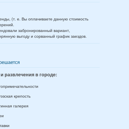
нды, (т. е. Вы оплачиваете данную стоимость
мерений.
рендовали забронированный вариант,
терянную выгоду и сорванный график заездов.
решается
 и развлечения в городе:
топримечательности
уэзская крепость
тинная галерея
еи
тавки