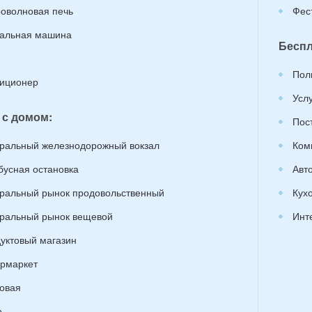
оволновая печь
Фес
альная машина
Беспл
Пол
иционер
Усл
 с домом:
Пос
ральный железнодорожный вокзал
Ком
бусная остановка
Авт
ральный рынок продовольственный
Кух
ральный рынок вещевой
Инт
уктовый магазин
рмаркет
овая
е