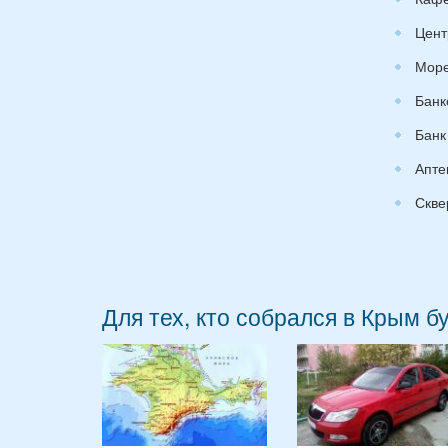
Цент
Море
Банк
Банк
Апте
Скве
Для тех, кто собрался в Крым б