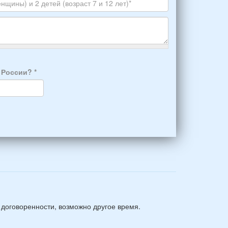
Skype
а России?
*
 договоренности, возможно другое время.