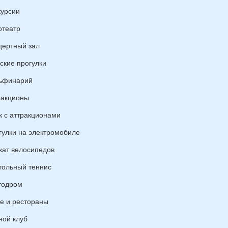
курсии
отеатр
цертный зал
ские прогулки
ьфинарий
ракционы
к с аттракционами
гулки на электромобиле
кат велосипедов
тольный теннис
тодром
е и рестораны
ной клуб