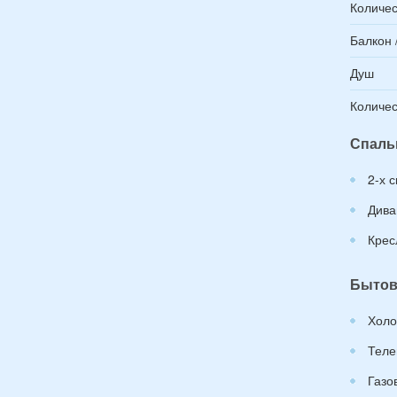
Количес
Балкон 
Душ
Количес
Спаль
2-х 
Дива
Крес
Бытов
Холо
Теле
Газо