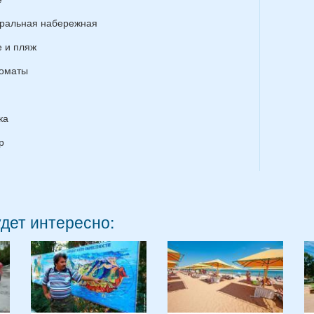
ральная набережная
 и пляж
оматы
ка
р
удет интересно: