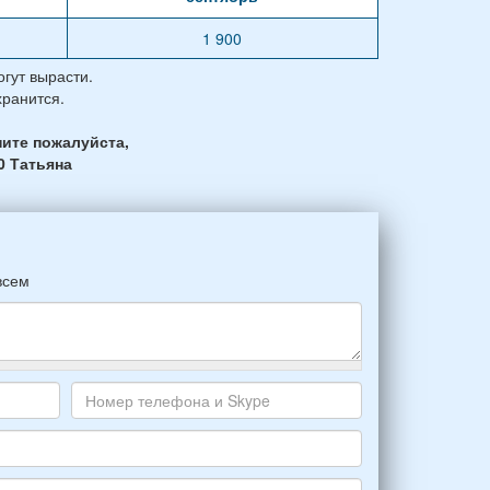
1 900
гут вырасти.
хранится.
ите пожалуйста,
0 Татьяна
всем
Номер
телефона
и