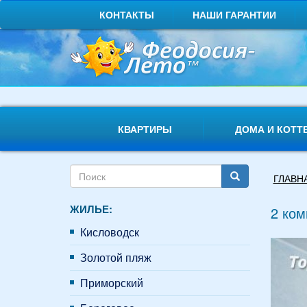
Перейти
КОНТАКТЫ
НАШИ ГАРАНТИИ
к
основному
содержанию
КВАРТИРЫ
ДОМА И КОТТ
Форма
Вы
ГЛАВН
поиска
здесь
Поиск
ЖИЛЬЕ:
2 ком
Кисловодск
Золотой пляж
Приморский