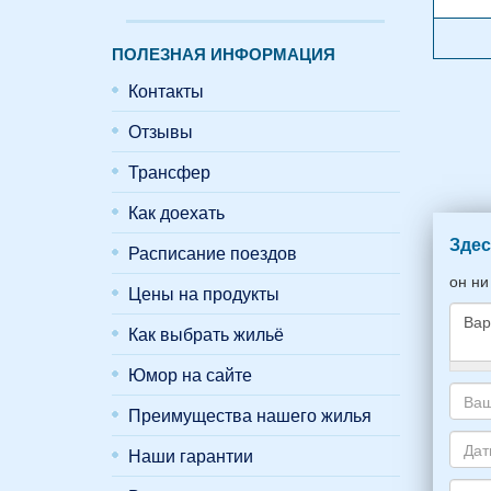
ПОЛЕЗНАЯ ИНФОРМАЦИЯ
Контакты
Отзывы
Трансфер
Как доехать
Здес
Расписание поездов
он ни
Цены на продукты
Как выбрать жильё
Юмор на сайте
Како
жиль
Преимущества нашего жилья
хоти
Ваш
снять
адре
Наши гарантии
укаж
элек
Даты