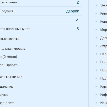
2
тво комнат
Экс
дворик
/ лоджия
Кин
✓
Кон
5
тво спальных мест
Мор
Дел
ные места
Атт
спальная кровать
Пар
н (2 места)
Про
ло - кровать
Про
ая техника:
Нас
дильник
Кар
визор
Каф
вая плита
Ноч