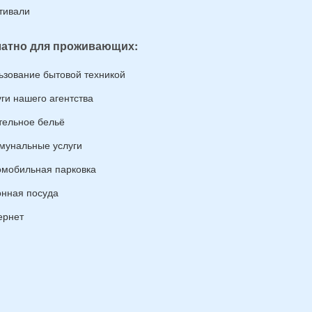
тивали
атно для проживающих:
ьзование бытовой техникой
уги нашего агентства
тельное бельё
мунальные услуги
омобильная парковка
онная посуда
ернет