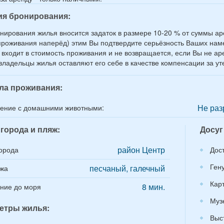
ия бронирования:
нирования жилья вносится задаток в размере 10-20 % от суммы аре
проживания наперёд) этим Вы подтвердите серьёзность Ваших на
 входит в стоимость проживания и не возвращается, если Вы не а
 владельцы жилья оставляют его себе в качестве компенсации за у
ла проживания:
Не раз
ение с домашними животными:
города и пляж:
Досуг
район Центр
орода
Дос
Ген
песчаный, галечный
яжа
Кар
8 мин.
ние до моря
Муз
етры жилья:
Выс