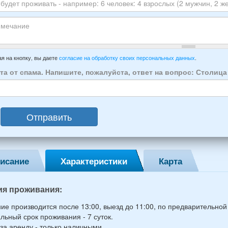
луйста
ы
го
ЕР
ха:
анта:
ытия
т
ивать
зда
ечание
имер:
я на кнопку, вы даете
согласие на обработку своих персональных данных
.
осии:
та от спама. Напишите, пожалуйста, ответ на вопрос: Столиц
век:
слых
Отправить
ин,
ины)
исание
Характеристики
Карта
й
раст
ия проживания:
ие производится после 13:00, выезд до 11:00, по предварительной
ьный срок проживания - 7 суток.
за аренду - только наличными.