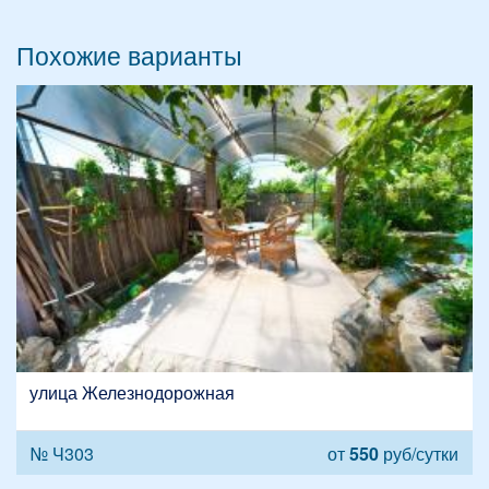
Похожие варианты
улица Железнодорожная
№ Ч303
от
550
руб/сутки