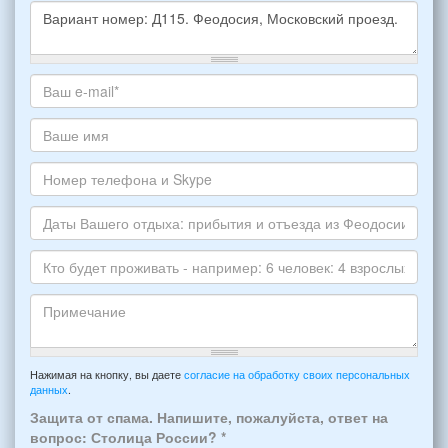
Какое
жилье
хотите
Ваш
снять,
адрес
укажите
электронной
Ваше
пожалуйста
почты
имя
НОМЕР
*
Номер
варианта:
телефона
*
и
Даты
Skype
Вашего
отдыха:
Кто
прибытия
будет
и
проживать
отъезда
-
Примечание
из
например:
Нажимая на кнопку, вы даете
согласие на обработку своих персональных
Феодосии:
данных
.
6
*
человек:
Защита от спама. Напишите, пожалуйста, ответ на
4
вопрос: Столица России?
*