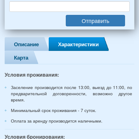
взрослых
(2
мужчин,
Отправить
2
женщины)
и
2
Описание
Характеристики
детей
(возраст
Карта
7
и
12
Условия проживания:
лет):
*
Заселение производится после 13:00, выезд до 11:00, по
предварительной договоренности, возможно другое
время.
Минимальный срок проживания - 7 суток.
Оплата за аренду производится наличными.
Условия бронирования: