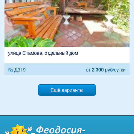
улица Стамова, отдельный дом
№ Д319
от
2 300
руб/сутки
Ешё варианты