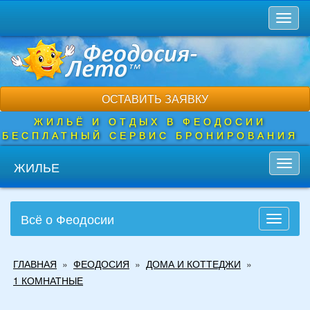
Перейти
Toggl
к
naviga
основному
содержанию
ОСТАВИТЬ ЗАЯВКУ
ЖИЛЬЁ И ОТДЫХ В ФЕОДОСИИ
БЕСПЛАТНЫЙ СЕРВИС БРОНИРОВАНИЯ
ЖИЛЬЕ
Toggl
navig
Всё о Феодосии
Toggle
navigati
Вы
ГЛАВНАЯ
»
ФЕОДОСИЯ
»
ДОМА И КОТТЕДЖИ
»
здесь
1 КОМНАТНЫЕ