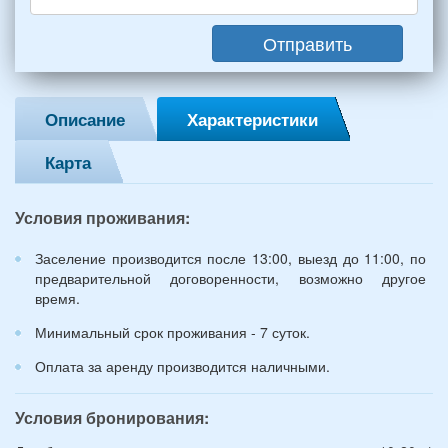
(2
мужчин,
Отправить
2
женщины)
и
2
Описание
Характеристики
детей
(возраст
Карта
7
и
12
Условия проживания:
лет):
*
Заселение производится после 13:00, выезд до 11:00, по
предварительной договоренности, возможно другое
время.
Минимальный срок проживания - 7 суток.
Оплата за аренду производится наличными.
Условия бронирования: