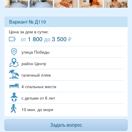
Вариант № Д110
Цена за дом в сутки:
1 800
3 500
от
до
₽
улица Победы
район Центр
галечный пляж
4 спальных места
с детьми от 6 лет
10 мин. до моря
Задать вопрос