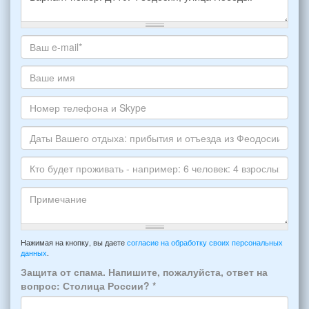
Какое
жилье
хотите
Ваш
снять,
адрес
укажите
электронной
Ваше
пожалуйста
почты
имя
НОМЕР
*
Номер
варианта:
телефона
*
и
Даты
Skype
Вашего
отдыха:
Кто
прибытия
будет
и
проживать
отъезда
-
Примечание
из
например:
Нажимая на кнопку, вы даете
согласие на обработку своих персональных
Феодосии:
данных
.
6
*
человек:
Защита от спама. Напишите, пожалуйста, ответ на
4
вопрос: Столица России?
*
взрослых