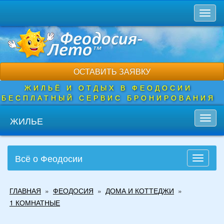
Перейти
Toggl
к
naviga
основному
содержанию
ОСТАВИТЬ ЗАЯВКУ
ЖИЛЬЁ И ОТДЫХ В ФЕОДОСИИ
БЕСПЛАТНЫЙ СЕРВИС БРОНИРОВАНИЯ
ЖИЛЬЕ
Toggl
navig
Всё о Феодосии
Toggle
navigati
Вы
ГЛАВНАЯ
»
ФЕОДОСИЯ
»
ДОМА И КОТТЕДЖИ
»
здесь
1 КОМНАТНЫЕ