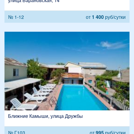
улица Барановская, 14
№ 1-12
от
1 400
руб/сутки
Ближние Камыши, улица Дружбы
№ Г103
от
995
руб/сутки