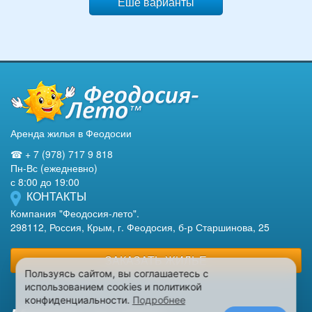
Ешё варианты
Аренда жилья в Феодосии
☎ + 7 (978) 717 9 818
Пн-Вс (ежедневно)
с 8:00 до 19:00
КОНТАКТЫ
Компания "Феодосия-лето".
298112, Россия, Крым, г. Феодосия, б-р Старшинова, 25
ЗАКАЗАТЬ ЖИЛЬЕ
Пользуясь сайтом, вы соглашаетесь с
использованием cookies и политикой
конфиденциальности.
Подробнее