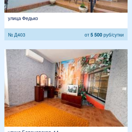
улица Федько
№ Д403
от
5 500
руб/сутки