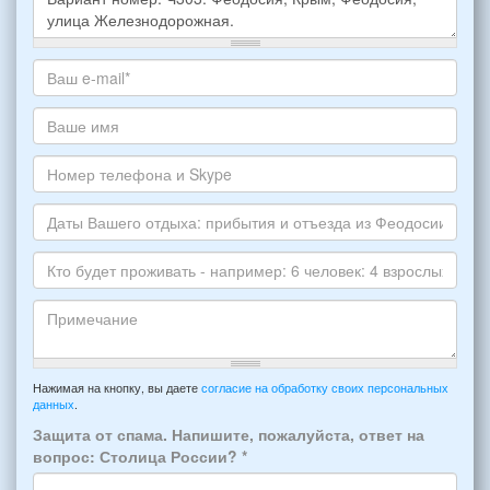
Какое
жилье
хотите
Ваш
снять,
адрес
укажите
электронной
Ваше
пожалуйста
почты
имя
НОМЕР
*
Номер
варианта:
телефона
*
и
Даты
Skype
Вашего
отдыха:
Кто
прибытия
будет
и
проживать
отъезда
-
Примечание
из
например:
Нажимая на кнопку, вы даете
согласие на обработку своих персональных
Феодосии:
данных
.
6
*
человек:
Защита от спама. Напишите, пожалуйста, ответ на
4
вопрос: Столица России?
*
взрослых