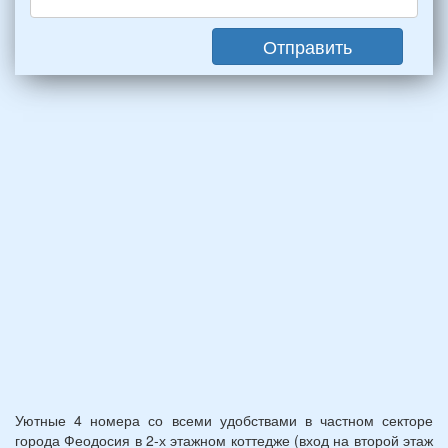
(2
мужчин,
Отправить
2
женщины)
и
2
детей
(возраст
7
и
12
лет):
*
Уютные 4 номера со всеми удобствами в частном секторе
города Феодосия в 2-х этажном коттедже (вход на второй этаж