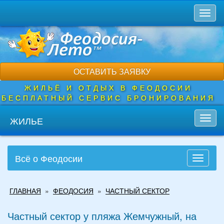
Перейти
Toggl
к
naviga
основному
содержанию
ОСТАВИТЬ ЗАЯВКУ
ЖИЛЬЁ И ОТДЫХ В ФЕОДОСИИ
БЕСПЛАТНЫЙ СЕРВИС БРОНИРОВАНИЯ
ЖИЛЬЕ
Toggl
navig
Всё о Феодосии
Toggle
navigati
Вы
ГЛАВНАЯ
»
ФЕОДОСИЯ
»
ЧАСТНЫЙ СЕКТОР
здесь
Частный сектор у пляжа Жемчужный, на