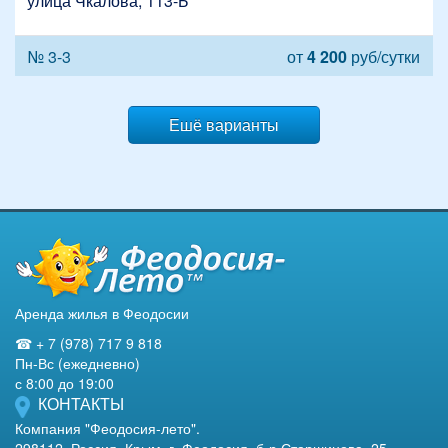
улица Чкалова, 113-Б
№ 3-3
от
4 200
руб/сутки
Ешё варианты
Аренда жилья в Феодосии
☎ + 7 (978) 717 9 818
Пн-Вс (ежедневно)
с 8:00 до 19:00
КОНТАКТЫ
Компания "Феодосия-лето".
298112, Россия, Крым, г. Феодосия, б-р Старшинова, 25