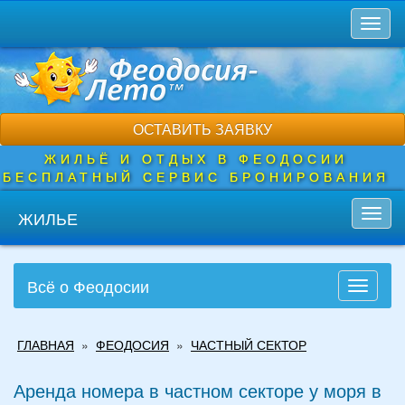
Перейти
Toggl
к
naviga
основному
содержанию
ОСТАВИТЬ ЗАЯВКУ
ЖИЛЬЁ И ОТДЫХ В ФЕОДОСИИ
БЕСПЛАТНЫЙ СЕРВИС БРОНИРОВАНИЯ
ЖИЛЬЕ
Toggl
navig
Всё о Феодосии
Toggle
navigati
Вы
ГЛАВНАЯ
»
ФЕОДОСИЯ
»
ЧАСТНЫЙ СЕКТОР
здесь
Аренда номера в частном секторе у моря в