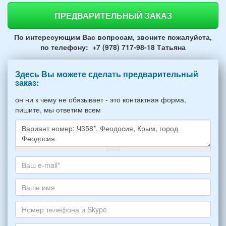
ПРЕДВАРИТЕЛЬНЫЙ ЗАКАЗ
По интересующим Вас вопросам, звоните пожалуйста,
по телефону: +7 (978) 717-98-18 Татьяна
Здесь Вы можете сделать предварительный
заказ:
он ни к чему не обязывает - это контактная форма,
пишите, мы ответим всем
Какое
жилье
хотите
Ваш
снять,
адрес
укажите
электронной
Ваше
пожалуйста
почты
имя
НОМЕР
*
Номер