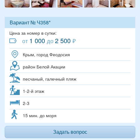
Вариант № Ч358*
Цена за номер в сутки:
1 000
2 500
от
до
₽
Крым, город Феодосия
район Белой Акации
песчаный, галечный пляж
1-2-й этаж
2-3
15 мин. до моря
Задать вопрос