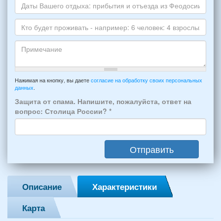
варианта:
телефона
*
и
Даты
Skype
Вашего
отдыха:
Кто
прибытия
будет
и
проживать
отъезда
-
Примечание
из
например:
Нажимая на кнопку, вы даете
согласие на обработку своих персональных
Феодосии:
данных
.
6
*
человек:
Защита от спама. Напишите, пожалуйста, ответ на
4
вопрос: Столица России?
*
взрослых
(2
мужчин,
Отправить
2
женщины)
и
2
Описание
Характеристики
детей
(возраст
Карта
7
и