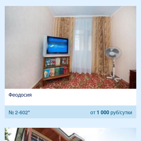
Феодосия
№ 2-602*
от
1 000
руб/сутки