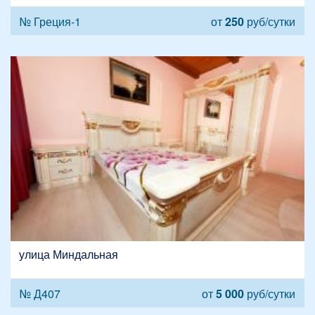
№ Греция-1
от
250
руб/сутки
улица Миндальная
№ Д407
от
5 000
руб/сутки