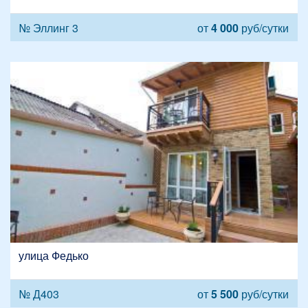
№ Эллинг 3
от
4 000
руб/сутки
улица Федько
№ Д403
от
5 500
руб/сутки