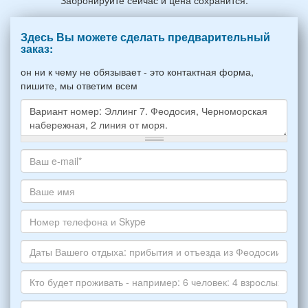
Здесь Вы можете сделать предварительный
заказ:
он ни к чему не обязывает - это контактная форма,
пишите, мы ответим всем
Какое
жилье
хотите
Ваш
снять,
адрес
укажите
электронной
Ваше
пожалуйста
почты
имя
НОМЕР
*
Номер
варианта:
телефона
*
и
Даты
Skype
Вашего
отдыха:
Кто