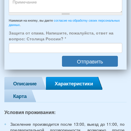
прибытия
будет
и
проживать
отъезда
-
Примечание
из
например:
Нажимая на кнопку, вы даете
согласие на обработку своих персональных
Феодосии:
данных
.
6
*
человек:
Защита от спама. Напишите, пожалуйста, ответ на
4
вопрос: Столица России?
*
взрослых
(2
мужчин,
Отправить
2
женщины)
и
2
Описание
Характеристики
детей
(возраст
Карта
7
и
12
Условия проживания:
лет):
*
Заселение производится после 13:00, выезд до 11:00, по
предварительной договоренности, возможно другое