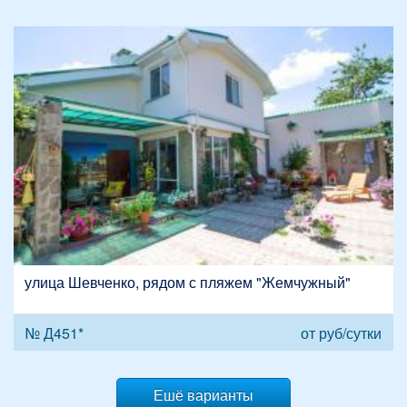
улица Шевченко, рядом с пляжем "Жемчужный"
№ Д451*
от
руб/сутки
Ешё варианты