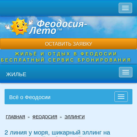
Перейти
Toggl
к
naviga
основному
содержанию
ОСТАВИТЬ ЗАЯВКУ
ЖИЛЬЁ И ОТДЫХ В ФЕОДОСИИ
БЕСПЛАТНЫЙ СЕРВИС БРОНИРОВАНИЯ
ЖИЛЬЕ
Toggl
navig
Всё о Феодосии
Toggle
navigati
Вы
ГЛАВНАЯ
»
ФЕОДОСИЯ
»
ЭЛЛИНГИ
здесь
2 линия у моря, шикарный эллинг на