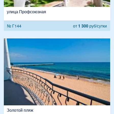
улица Профсоюзная
№ Г144
от
1 300
руб/сутки
Золотой пляж