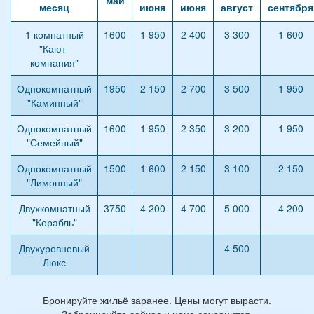
месяц
июня
июня
август
сентября
1 комнатный
1600
1 950
2 400
3 300
1 600
"Кают-
компания"
Однокомнатный
1950
2 150
2 700
3 500
1 950
"Каминный"
Однокомнатный
1600
1 950
2 350
3 200
1 950
"Семейный"
Однокомнатный
1500
1 600
2 150
3 100
2 150
"Лимонный"
Двухкомнатный
3750
4 200
4 700
5 000
4 200
"Корабль"
Двухуровневый
4 500
Люкс
Бронируйте жильё заранее. Цены могут вырасти.
Забронируйте сейчас и цена сохранится.