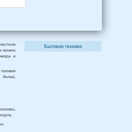
частном
Бытовая техника
де можно
омера и
 газовая
е бельё,
рономы,
порта.
ы.