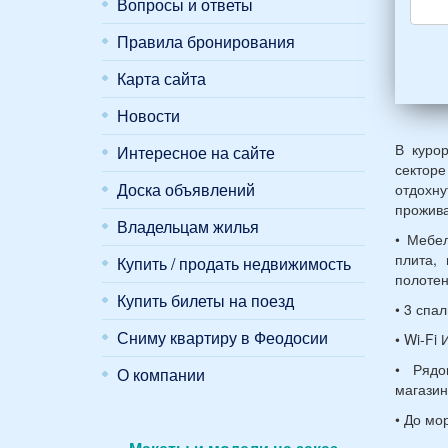
Вопросы и ответы
4
взро
Правила бронирования
(2
мужч
Карта сайта
2
женщ
Новости
и
2
В куро
Интересное на сайте
дете
секторе
(воз
Доска объявлений
отдохн
7
прожива
Владельцам жилья
и
• Мебел
12
плита, 
Купить / продать недвижимость
лет):
полотен
*
Купить билеты на поезд
• 3 спа
Сниму квартиру в Феодосии
• Wi-Fi
• Рядо
О компании
магазин
• До мо