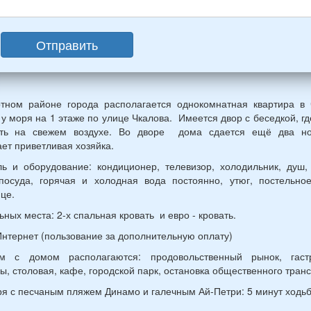
слых
Отправить
ин,
ины)
ртном районе города располагается однокомнатная квартира в 
й
 у моря на 1 этаже по улице Чкалова. Имеется двор с беседкой, г
раст
уть на свежем воздухе. Во дворе дома сдается ещё два н
ет приветливая хозяйка.
ь и оборудование: кондиционер, телевизор, холодильник, душ,
посуда, горячая и холодная вода постоянно, утюг, постельно
це.
льных места: 2-х спальная кровать и евро - кровать.
 Интернет (пользование за дополнительную оплату)
м с домом располагаются: продовольственный рынок, гаст
ы, столовая, кафе, городской парк, остановка общественного транс
ря с песчаным пляжем Динамо и галечным Ай-Петри: 5 минут ходьб