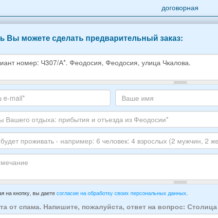
договорная
ь Вы можете сделать предварительный заказ:
е
е
те
Ваше
,
с
имя
ите
тронной
луйста
ы
го
ЕР
ха:
анта:
ытия
т
ивать
зда
ечание
имер:
я на кнопку, вы даете
согласие на обработку своих персональных данных
.
осии:
та от спама. Напишите, пожалуйста, ответ на вопрос: Столиц
век: