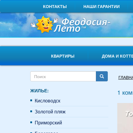
Перейти
КОНТАКТЫ
НАШИ ГАРАНТИИ
к
основному
содержанию
КВАРТИРЫ
ДОМА И КОТТ
Форма
Вы
ГЛАВН
поиска
здесь
Поиск
ЖИЛЬЕ:
1 ком
Кисловодск
Золотой пляж
Приморский