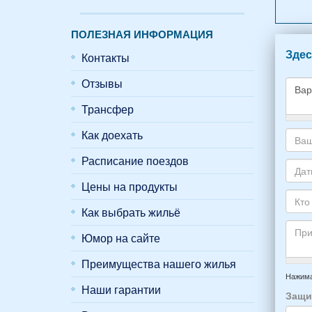
ПОЛЕЗНАЯ ИНФОРМАЦИЯ
Здес
Контакты
Отзывы
Трансфер
Како
Как доехать
жиль
хоти
Ваш
Расписание поездов
снять
адре
укаж
Цены на продукты
элек
Даты
пожа
почт
Ваше
Как выбрать жильё
НОМ
*
отды
Кто
вари
приб
буде
Юмор на сайте
*
и
прож
отъе
-
Преимущества нашего жилья
Прим
из
напр
Нажима
Феод
Наши гарантии
6
Защи
*
чело