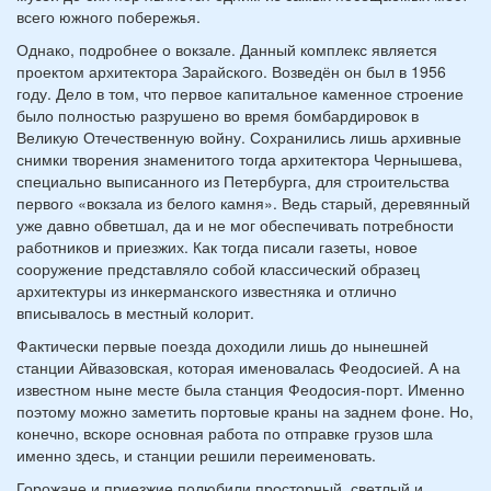
всего южного побережья.
Однако, подробнее о вокзале. Данный комплекс является
проектом архитектора Зарайского. Возведён он был в 1956
году. Дело в том, что первое капитальное каменное строение
было полностью разрушено во время бомбардировок в
Великую Отечественную войну. Сохранились лишь архивные
снимки творения знаменитого тогда архитектора Чернышева,
специально выписанного из Петербурга, для строительства
первого «вокзала из белого камня». Ведь старый, деревянный
уже давно обветшал, да и не мог обеспечивать потребности
работников и приезжих. Как тогда писали газеты, новое
сооружение представляло собой классический образец
архитектуры из инкерманского известняка и отлично
вписывалось в местный колорит.
Фактически первые поезда доходили лишь до нынешней
станции Айвазовская, которая именовалась Феодосией. А на
известном ныне месте была станция Феодосия-порт. Именно
поэтому можно заметить портовые краны на заднем фоне. Но,
конечно, вскоре основная работа по отправке грузов шла
именно здесь, и станции решили переименовать.
Горожане и приезжие полюбили просторный, светлый и