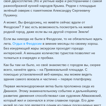
своё двухсотлетие.Это и уютные кафе и ресторанчики с самой
разнообразной кухней народов Крыма. Рядом с площадью
зелёный скверик с памятником Александру Сергеевичу
Пушкину.
А может, Вы феодосиец, но живёте сейчас вдали от
Феодосии? У вас есть возможность посмотреть на живой
родной город, даже если вы на другой стороне Земли!
Если вы никогда не были в Феодосии, то не обязательно ждать
лета.
Отдых в Феодосии
в зимние месяцы по-своему хорош.
Без изнуряющей жары экскурсии проходят гораздо
интересней. А меньшее количество туристов позволяет не
толкаться в очередях и пробках.
Как бы там ни было, но своё знакомство с городом вы, скорее
всего, начнёте здесь – на Привокзальной площади. С
помощью установленной веб-камеры, мы можем видеть
здание самого вокзала и частично – первую платформу.
Первая железнодорожная ветка была проложена сюда из
Джанкоя. Этому знаменательному событию и дальнейшему
развитию движения способствовал сам художник Айвазовский,
который жил и скончался в этом славном городе. Его дом-
музей до сих пор является одним из самых посещаемых мест