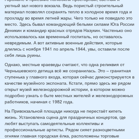
уютный зал нового вокзала. Ведь пористый строительный
материал позволял сохранять тепло в холодное время года и
прохладу во время летней жары. Чего только не повидало это
место. Здесь бывал командующий белыми силами Юга России
Деникин и командир кра
сных отрядов Назукин. Частенько оно
использовалось как временный госпиталь, но оставалось
невредимым. А вот активные военные действия, которые
длились с ноября 1941 по апрель 1944, увы, оставили после
себя лишь руины.
Однако, местные краеведы считают, что одна реликвия от
Чернышевского детища всё же сохранилась. Это – гранитная
ступенька у главного входа, которая сейчас демонстрируется в
качестве музейного экспоната. Кстати, прямо здесь же рядом
открыт музей железнодорожной истории, в котором можно
подробно узнать о быте местных жителей и железнодорожных
работников, начиная с 1982 года.
На Привокзальной площади никогда не перестаёт кипеть
жизнь. Установлена сцена для праздничных концертов, где
любят выступать самодеятельные коллективы и
профессиональные артисты. Рядом сияет разноцветными
огнями главная городская ёлка, расположены торговые