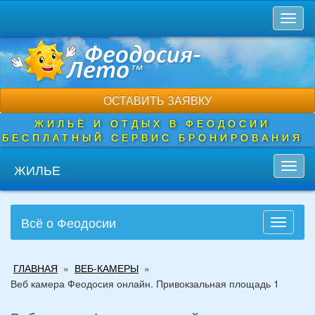
Перейти
Toggl
к
naviga
основному
содержанию
ОСТАВИТЬ ЗАЯВКУ
ЖИЛЬЁ И ОТДЫХ В ФЕОДОСИИ
БЕСПЛАТНЫЙ СЕРВИС БРОНИРОВАНИЯ
ЖИЛЬЕ
Toggl
navig
Всё о Феодосии
Toggle
navigati
Вы
ГЛАВНАЯ
»
ВЕБ-КАМЕРЫ
»
здесь
Веб камера Феодосия онлайн. Привокзальная площадь 1