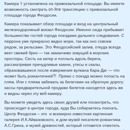
Камера 1 установлена на привокзальной площади. Вы имеете
возможность смотреть on-line трансляцию с привокзальной
площади города Феодосии.
Камера показывает обзор площади и вход на центральный
железнодорожный вокзал Феодосии. Именно сюда прибывает
большинство гостей города поездами дальнего следования. С
перрона уже прекрасно видно море, так как оно совсем
рядом, за рельсами. Это Феодосийский залив, откуда всегда
веет свежий бриз — так заманчиво зовущий в морские
просторы. Сесть на катер и поплыть вдоль берега,
рассматривая причудливые камни, утесы и скалы,
образовавшиеся после извержения вулкана Кара-Даг — что
может быть романтичней?! Прямо с поезда можно попасть на
пляж. Или с пляжа забежать за билетами на обратную дорогу:
кассы предварительной продажи билетов находятся здесь же
и видны через эту веб-камеру.
Вы можете увидеть здесь своих друзей или посмотреть, что
происходит в центре города, куда Вы собираетесь поехать.
Центр Феодосии – это и всемирно известная картинная
галерея И.К.Айвазовского, и дом-музей писателя-романтика
А.С.Грина, и музей древностей, который готовится отметить