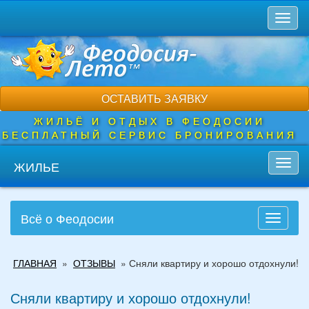
Перейти
Toggl
к
naviga
основному
содержанию
ОСТАВИТЬ ЗАЯВКУ
ЖИЛЬЁ И ОТДЫХ В ФЕОДОСИИ
БЕСПЛАТНЫЙ СЕРВИС БРОНИРОВАНИЯ
ЖИЛЬЕ
Toggl
navig
Всё о Феодосии
Toggle
navigati
Вы
ГЛАВНАЯ
»
ОТЗЫВЫ
»
Сняли квартиру и хорошо отдохнули!
здесь
Сняли квартиру и хорошо отдохнули!