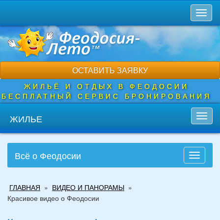
Перейти
Toggl
к
naviga
основному
содержанию
ОСТАВИТЬ ЗАЯВКУ
ЖИЛЬЁ И ОТДЫХ В ФЕОДОСИИ
БЕСПЛАТНЫЙ СЕРВИС БРОНИРОВАНИЯ
ЖИЛЬЕ
Toggl
navig
Всё о Феодосии
Toggle
navigati
Вы
ГЛАВНАЯ
»
ВИДЕО И ПАНОРАМЫ
»
здесь
Красивое видео о Феодосии