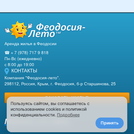
Аренда жилья в Феодосии
☎ + 7 (978) 717 9 818
Пн-Вс (ежедневно)
с 8:00 до 19:00
КОНТАКТЫ
Компания "Феодосия-лето".
298112, Россия, Крым, г. Феодосия, б-р Старшинова, 25
ЗАКАЗАТЬ ЖИЛЬЕ
Пользуясь сайтом, вы соглашаетесь с
использованием cookies и политикой
конфиденциальности.
Подробнее
Макеты на заказ
Принять