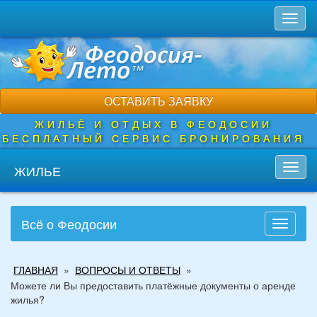
Перейти
Toggl
к
naviga
основному
содержанию
ОСТАВИТЬ ЗАЯВКУ
ЖИЛЬЁ И ОТДЫХ В ФЕОДОСИИ
БЕСПЛАТНЫЙ СЕРВИС БРОНИРОВАНИЯ
ЖИЛЬЕ
Toggl
navig
Всё о Феодосии
Toggle
navigati
Вы
ГЛАВНАЯ
»
ВОПРОСЫ И ОТВЕТЫ
»
здесь
Можете ли Вы предоставить платёжные документы о аренде
жилья?