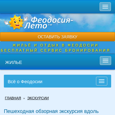
Перейти
Toggl
к
naviga
основному
содержанию
ОСТАВИТЬ ЗАЯВКУ
ЖИЛЬЁ И ОТДЫХ В ФЕОДОСИИ
БЕСПЛАТНЫЙ СЕРВИС БРОНИРОВАНИЯ
ЖИЛЬЕ
Toggl
navig
Всё о Феодосии
Toggle
navigati
Вы
ГЛАВНАЯ
»
ЭКСКУРСИИ
здесь
Пешеходная обзорная экскурсия вдоль