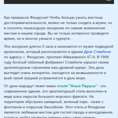
Как прекрасна Феодосия! Чтобы больше узнать местные
достопримечательности, можно не только сходить в музеи, но
и посетить пешеходную экскурсию по самым знаменитым
местам в нашем городе. Вы не только интересно проведете
время, но и многое узнаете о курорте.
Эта экскурсия длится 3 часа и начинается от музея подводной
археологии, который располагается в здании
Дачи Стамболи
по адресу: г. Феодосия, проспект Айвазовского 47-А. В 1909
году богатый табачный фабрикант Стамболи украсил своим
архитектурным строением наш древний курорт. Эта дача
выглядит очень колоритно, находится на возвышенности и
всей своей грацией устремляется в даль моря.
От дачи маршрут лежит мимо
отеля "Алые Паруса"
- это
современное здание, его архитектурный стиль выполнен в
виде алых парусов большого морского фрегата. На
территории обустроен шикарный, зеленый парк - оазис с
фонтаном и открытым бассейном. Этот отель в Феодосии
является любимым местом для гостей города и молодоженов,
которые любят провести именно здесь свою первую