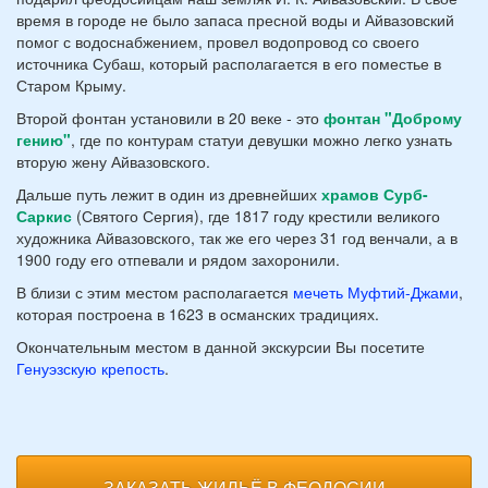
время в городе не было запаса пресной воды и Айвазовский
помог с водоснабжением, провел водопровод со своего
источника Субаш, который располагается в его поместье в
Старом Крыму.
Второй фонтан установили в 20 веке - это
фонтан "Доброму
гению"
, где по контурам статуи девушки можно легко узнать
вторую жену Айвазовского.
Дальше путь лежит в один из древнейших
храмов Сурб-
Саркис
(Святого Сергия), где 1817 году крестили великого
художника Айвазовского, так же его через 31 год венчали, а в
1900 году его отпевали и рядом захоронили.
В близи с этим местом располагается
мечеть Муфтий-Джами
,
которая построена в 1623 в османских традициях.
Окончательным местом в данной экскурсии Вы посетите
Генуэзскую крепость
.
ЗАКАЗАТЬ ЖИЛЬЁ В ФЕОДОСИИ