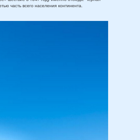
етью часть всего населения континента.