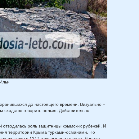
 Ильи
охранившихся до настоящего времени. Визуально –
 сходстве говорить нельзя. Действительно,
й отводилась роль защитницы крымских рубежей. И
ания территории Крыма турками-османами. Но
ое» шествие в 1347 году именно отсюда. Черная