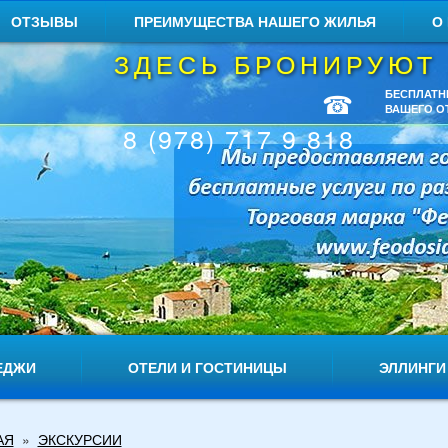
ОТЗЫВЫ
ПРЕИМУЩЕСТВА НАШЕГО ЖИЛЬЯ
О
ЗДЕСЬ БРОНИРУЮТ
☎
БЕСПЛАТН
ВАШЕГО О
8 (978) 717 9 818
ЕДЖИ
ОТЕЛИ И ГОСТИНИЦЫ
ЭЛЛИНГИ
АЯ
»
ЭКСКУРСИИ