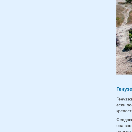
Генуэз
Генуэзс
если по
крепост
Феодоси
она впо
громкую