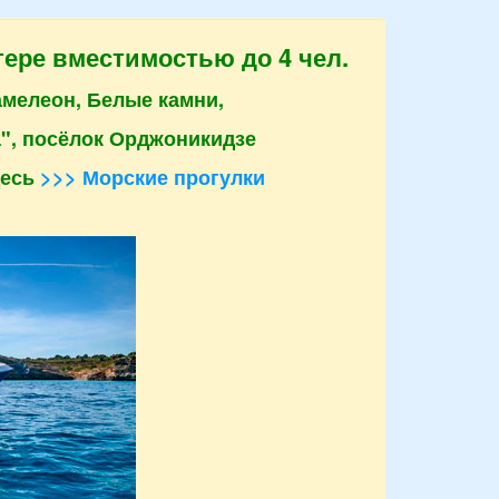
тере вместимостью до 4 чел.
амелеон, Белые камни,
", посёлок Орджоникидзе
десь
>>> Морские прогулки