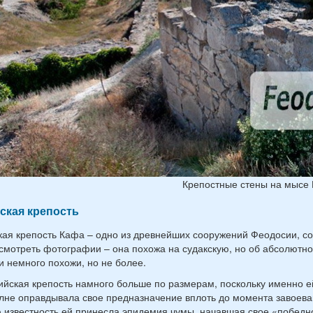
Крепостные стены на мысе
ская крепость
кая крепость Кафа – одно из древнейших сооружений Феодосии, с
смотреть фотографии – она похожа на судакскую, но об абсолютном
и немного похожи, но не более.
йская крепость намного больше по размерам, поскольку именно е
лне оправдывала свое предназначение вплоть до момента завоев
 известность ей принесла эпидемия чумы, начавшая свое «победн